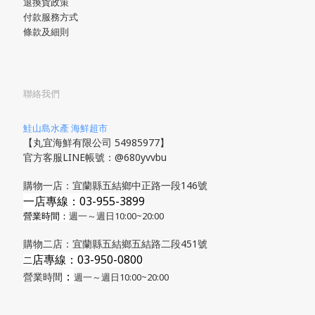
退換貨政策
付款服務方式
條款及細則
聯絡我們
鮭山島水產 海鮮超市
【丸宜海鮮有限公司 54985977】
官方客服LINE帳號：@680yvvbu
購物一店：宜蘭縣五結鄉中正路一段146號
一店專線：03-955-3899
營業時間：
週一～週日10:00~20:00
購物二店：宜蘭縣五結鄉五結路二段451號
店專線
：03-950-0800
​二
：
營業時間
週一～週日10:00~20:00