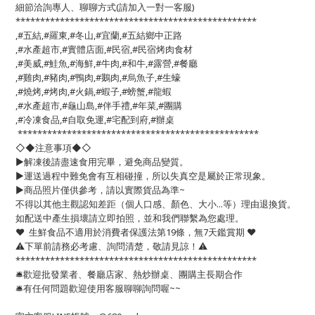
細節洽詢專人、聊聊方式(請加入一對一客服)
*************************************************
,#五結,#羅東,#冬山,#宜蘭,#五結鄉中正路
,#水產超市,#實體店面,#民宿,#民宿烤肉食材
,#美威,#鮭魚,#海鮮,#牛肉,#和牛,#露營,#餐廳
,#雞肉,#豬肉,#鴨肉,#鵝肉,#烏魚子,#生蠔
,#燒烤,#烤肉,#火鍋,#蝦子,#螃蟹,#龍蝦
,#水產超市,#龜山島,#伴手禮,#年菜,#團購
,#冷凍食品,#自取免運,#宅配到府,#辦桌
*************************************************
◇◆注意事項◆◇
▶️解凍後請盡速食用完畢，避免商品變質。
▶️運送過程中難免會有互相碰撞，所以失真空是屬於正常現象。
▶️商品照片僅供參考，請以實際貨品為準~
不得以其他主觀認知差距（個人口感、顏色、大小...等）理由退換貨。
如配送中產生損壞請立即拍照，並和我們聯繫為您處理。
❤️ 生鮮食品不適用於消費者保護法第19條，無7天鑑賞期 ❤️
⚠️下單前請務必考慮、詢問清楚，敬請見諒！⚠️
*************************************************
🛎歡迎批發業者、餐廳店家、熱炒辦桌、團購主長期合作
🛎有任何問題歡迎使用客服聊聊詢問喔~~