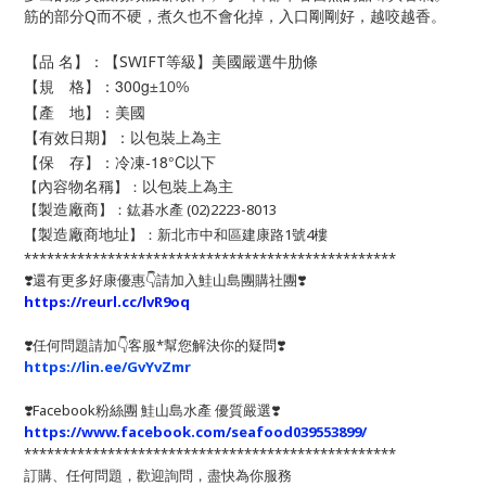
筋的部分Q而不硬，煮久也不會化掉，入口剛剛好，越咬越香。
【品 名】：
【SWIFT等級】美國嚴選牛肋條
【規 格】：300
g
±
10%
【產 地】：美國
【有效日期】：以包裝上為主
【保 存】：冷凍-18°C以下
以包裝上為主
【
】：
內容物名稱
【
】
：
鈜碁水產
(02)2223-8013
製造廠商
【
】：新北市中和區建康路1號4樓
製造廠商地址
*************************************************
❣️還有更多好康優惠👇請加入鮭山島團購社團❣️
https://reurl.cc/lvR9oq
❣️任何問題請加👇客服*幫您解決你的疑問❣️
https://lin.ee/GvYvZmr
❣️
Facebook粉絲團 鮭山島水產 優質嚴選
❣️
https://www.facebook.com/seafood039553899/
*************************************************
訂購、任何問題，歡迎詢問，盡快為你服務