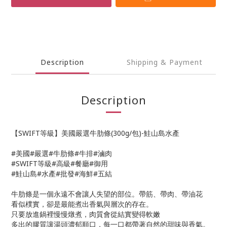
Description
Shipping & Payment
Description
【SWIFT等級】美國嚴選牛肋條(300g/包)-鮭山島水產
#美國#嚴選#牛肋條#牛排#滷肉
#SWIFT等級#高級#餐廳#御用
#鮭山島#水產#批發#海鮮#五結
牛肋條是一個永遠不會讓人失望的部位。帶筋、帶肉、帶油花
看似樸實，卻是最能煮出香氣與層次的存在。
只要放進鍋裡慢慢燉煮，肉質會從結實變得軟嫩
多出的膠質讓湯頭濃郁順口，每一口都帶著自然的甜味與香氣。