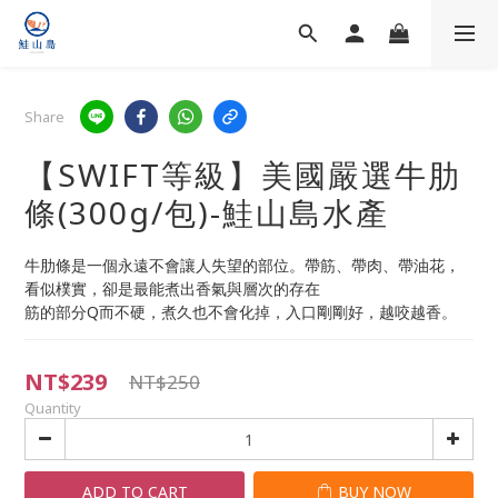
Share
【SWIFT等級】美國嚴選牛肋
條(300g/包)-鮭山島水產
牛肋條是一個永遠不會讓人失望的部位。帶筋、帶肉、帶油花，
看似樸實，卻是最能煮出香氣與層次的存在
筋的部分Q而不硬，煮久也不會化掉，入口剛剛好，越咬越香。
NT$239
NT$250
Quantity
ADD TO CART
BUY NOW