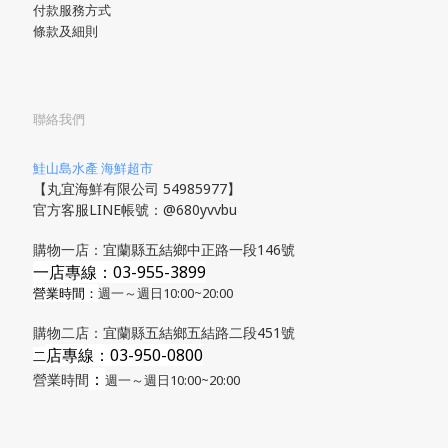
付款服務方式
條款及細則
聯絡我們
鮭山島水產 海鮮超市
【丸宜海鮮有限公司 54985977】
官方客服LINE帳號：@680yvvbu
購物一店：宜蘭縣五結鄉中正路一段146號
一店專線：03-955-3899
營業時間：
週一～週日10:00~20:00
購物二店：宜蘭縣五結鄉五結路二段451號
店專線
：03-950-0800
​二
：
營業時間
週一～週日10:00~20:00