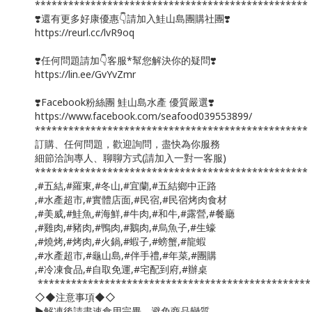
*************************************************
❣️還有更多好康優惠👇請加入鮭山島團購社團❣️
https://reurl.cc/lvR9oq
❣️任何問題請加👇客服*幫您解決你的疑問❣️
https://lin.ee/GvYvZmr
❣️Facebook粉絲團 鮭山島水產 優質嚴選❣️
https://www.facebook.com/seafood039553899/
*************************************************
訂購、任何問題，歡迎詢問，盡快為你服務
細節洽詢專人、聊聊方式(請加入一對一客服)
*************************************************
,#五結,#羅東,#冬山,#宜蘭,#五結鄉中正路
,#水產超市,#實體店面,#民宿,#民宿烤肉食材
,#美威,#鮭魚,#海鮮,#牛肉,#和牛,#露營,#餐廳
,#雞肉,#豬肉,#鴨肉,#鵝肉,#烏魚子,#生蠔
,#燒烤,#烤肉,#火鍋,#蝦子,#螃蟹,#龍蝦
,#水產超市,#龜山島,#伴手禮,#年菜,#團購
,#冷凍食品,#自取免運,#宅配到府,#辦桌
*************************************************
◇◆注意事項◆◇
▶️解凍後請盡速食用完畢，避免商品變質。