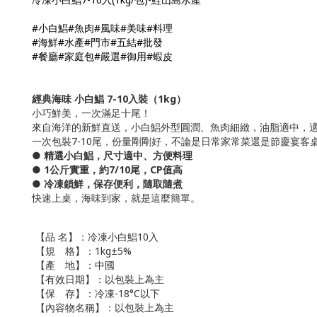
#小白鯧#魚肉#風味#美味#料理
#海鮮#水產#門市#五結#批發
#餐廳#家庭包#嚴選#御用#蝦皮
經典海味 小白鯧 7-10入裝（1kg）
小巧鮮美，一次滿足十尾！
來自海洋的新鮮直送，小白鯧外型圓潤、魚肉細緻，油脂適中，
一次包裝7-10尾，份量剛剛好，不論是日常家常菜還是節慶宴客
● 精選小白鯧，尺寸適中、方便料理
● 1公斤實重，約7/10尾，CP值高
● 冷凍鎖鮮，保存便利，隨取隨煮
快速上桌，海味到家，就是這麼簡單。
【品 名】：冷凍小白鯧10入
【規 格】：1kg±5%
【產 地】：中國
【有效日期】：以包裝上為主
【保 存】：冷凍-18°C以下
【內容物名稱】：以包裝上為主