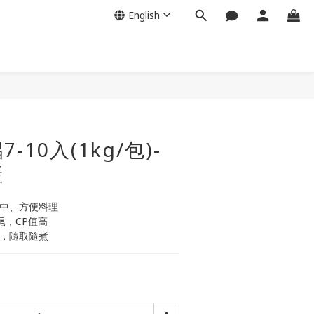
English
BUY NOW
-10入(1kg/包)-
產
適中、方便料理
0尾，CP值高
利，隨取隨煮