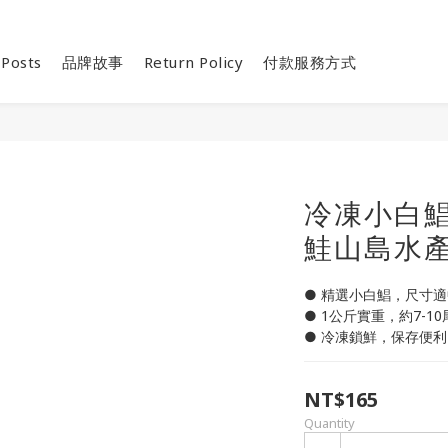
 Posts
品牌故事
Return Policy
付款服務方式
冷凍小白鯧7
鮭山島水
● 精選小白鯧，尺寸
● 1公斤實重，約7-1
● 冷凍鎖鮮，保存便
NT$165
Quantity