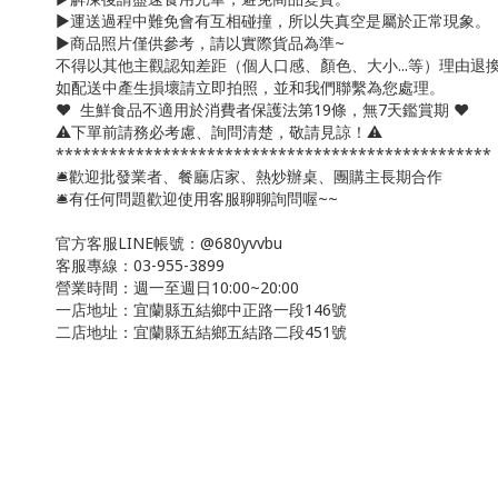
▶️運送過程中難免會有互相碰撞，所以失真空是屬於正常現象。
▶️商品照片僅供參考，請以實際貨品為準~
不得以其他主觀認知差距（個人口感、顏色、大小...等）理由退
如配送中產生損壞請立即拍照，並和我們聯繫為您處理。
❤️ 生鮮食品不適用於消費者保護法第19條，無7天鑑賞期 ❤️
⚠️下單前請務必考慮、詢問清楚，敬請見諒！⚠️
*************************************************
🛎歡迎批發業者、餐廳店家、熱炒辦桌、團購主長期合作
🛎有任何問題歡迎使用客服聊聊詢問喔~~
官方客服LINE帳號：@680yvvbu
客服專線：03-955-3899
營業時間：週一至週日10:00~20:00
一店地址：宜蘭縣五結鄉中正路一段146號
二店地址：宜蘭縣五結鄉五結路二段451號