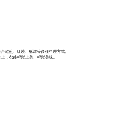
適合乾煎、紅燒、酥炸等多種料理方式。
桌上，都能輕鬆上菜、輕鬆美味。