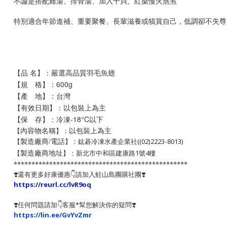
不論是搭配雞湯、
排骨湯、
加入干貝、紅棗慢火熬煮
特別適合年節進補、重要聚餐、長輩滋養或犒賞自己，低調卻不失尊
【品 名】：嚴選高品質羽毛魚翅
【規 格】：600g
【產 地】：台灣
【有效日期】：以包裝上為主
【保 存】：冷凍-18°C以下
以包裝上為主
【
】：
內容物名稱
【
】：鈜碁冷凍水產企業社((02)2223-8013)
製造廠商/電話
【
】：新北市中和區建康路1號4樓
製造廠商地址
*************************************************
❣️還有更多好康優惠👇請加入鮭山島團購社團❣️
https://reurl.cc/lvR9oq
❣️任何問題請加👇客服*幫您解決你的疑問❣️
https://lin.ee/GvYvZmr