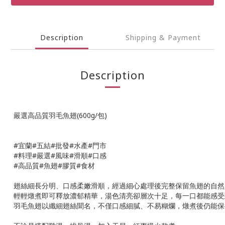
Description
Shipping & Payment
Description
嚴選高品質羽毛魚翅(600g/包)
#宜蘭#五結#批發#水產#門市
#料理#嚴選#風味#滑順#口感
#高品質#魚翅#膠質#食材
翅絲細長分明、口感柔嫩滑順，經過細心處理後完整保留魚翅的自然
輕輕燉煮即可釋放濃郁精華，湯色清亮卻層次十足，每一口都能感受
羽毛魚翅以纖細翅絲聞名，不僅口感細膩、不易糊爛，燉煮後仍能保