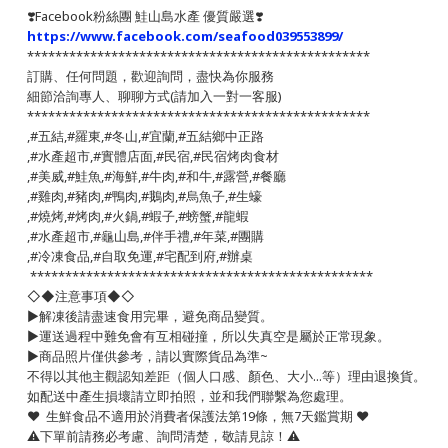
❣️
Facebook粉絲團 鮭山島水產 優質嚴選
❣️
https://www.facebook.com/seafood039553899/
*************************************************
訂購、任何問題，歡迎詢問，盡快為你服務
細節洽詢專人、聊聊方式(請加入一對一客服)
*************************************************
,#五結,#羅東,#冬山,#宜蘭,#五結鄉中正路
,#水產超市,#實體店面,#民宿,#民宿烤肉食材
,#美威,#鮭魚,#海鮮,#牛肉,#和牛,#露營,#餐廳
,#雞肉,#豬肉,#鴨肉,#鵝肉,#烏魚子,#生蠔
,#燒烤,#烤肉,#火鍋,#蝦子,#螃蟹,#龍蝦
,#水產超市,#龜山島,#伴手禮,#年菜,#團購
,#冷凍食品,#自取免運,#宅配到府,#辦桌
*************************************************
◇◆注意事項◆◇
▶️解凍後請盡速食用完畢，避免商品變質。
▶️運送過程中難免會有互相碰撞，所以失真空是屬於正常現象。
▶️商品照片僅供參考，請以實際貨品為準~
不得以其他主觀認知差距（個人口感、顏色、大小...等）理由退換貨。
如配送中產生損壞請立即拍照，並和我們聯繫為您處理。
❤️ 生鮮食品不適用於消費者保護法第19條，無7天鑑賞期 ❤️
⚠️下單前請務必考慮、詢問清楚，敬請見諒！⚠️