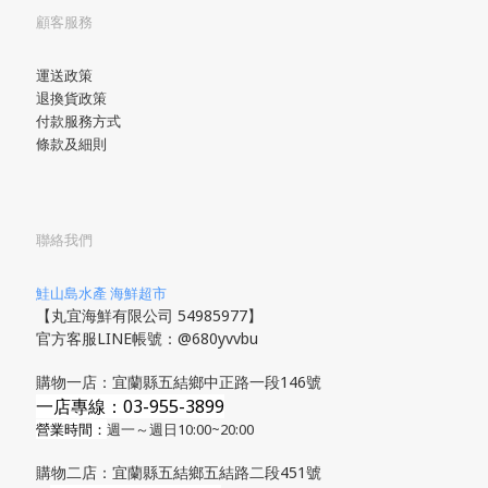
顧客服務
運送政策
退換貨政策
付款服務方式
條款及細則
聯絡我們
鮭山島水產 海鮮超市
【丸宜海鮮有限公司 54985977】
官方客服LINE帳號：@680yvvbu
購物一店：宜蘭縣五結鄉中正路一段146號
一店專線：03-955-3899
營業時間：
週一～週日10:00~20:00
購物二店：宜蘭縣五結鄉五結路二段451號