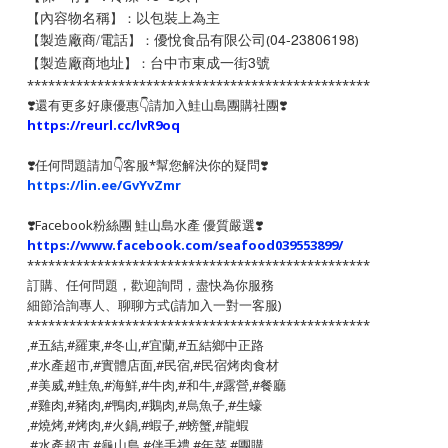
以包裝上為主
【
】：
內容物名稱
優悅食品有限公司
04-23806198
【
】：
(
)
製造廠商/電話
台中市東成一街3號
【
】：
製造廠商地址
*************************************************
❣️還有更多好康優惠👇請加入鮭山島團購社團❣️
https://reurl.cc/lvR9oq
❣️任何問題請加👇客服*幫您解決你的疑問❣️
https://lin.ee/GvYvZmr
❣️
Facebook粉絲團 鮭山島水產 優質嚴選
❣️
https://www.facebook.com/seafood039553899/
*************************************************
訂購、任何問題，歡迎詢問，盡快為你服務
細節洽詢專人、聊聊方式(請加入一對一客服)
*************************************************
,#五結,#羅東,#冬山,#宜蘭,#五結鄉中正路
,#水產超市,#實體店面,#民宿,#民宿烤肉食材
,#美威,#鮭魚,#海鮮,#牛肉,#和牛,#露營,#餐廳
,#雞肉,#豬肉,#鴨肉,#鵝肉,#烏魚子,#生蠔
,#燒烤,#烤肉,#火鍋,#蝦子,#螃蟹,#龍蝦
,#水產超市,#龜山島,#伴手禮,#年菜,#團購