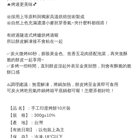
🔥烤過更美味💕
㊙️採用上等原料與獨家高溫烘焙技術製成
㊙️自然上色充滿濃濃小麥胚芽香氣~夾什麼料都很搭！
有經過隧道式烤爐烘烤過喔
所以餅皮解凍後不會粘在一起
✅炭火微烤60秒，膨脹黃金色、焦香五花肉搭配泡菜，再夾進酥
脆的餅皮一起享用~
✅多烤一些時間，直到餅皮澎起外表呈金黃狀態，則會有酥脆的脆
餅口感
♨️調理建議：無需解凍，將鍋加熱，餅皮烤至金黃即可食用
可炭火烤乾煎氣炸鍋烤箱平底鍋都可喔！怎麼弄都好吃！
【品 名】：
手工印度烤餅10片裝
【規 格】：300
g
±
10%
【產 地】：台灣
【有效日期】：以包裝上為主
【保 存】：冷凍-18°C以下