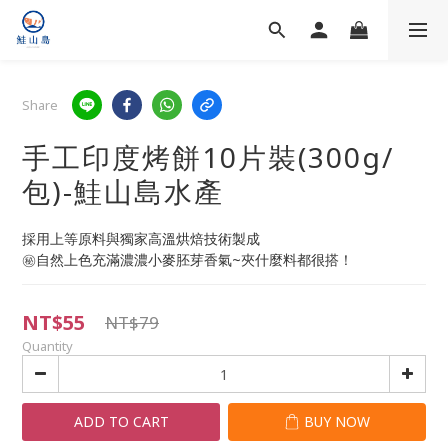
Share
手工印度烤餅10片裝(300g/
包)-鮭山島水產
採用上等原料與獨家高溫烘焙技術製成
㊙️自然上色充滿濃濃小麥胚芽香氣~夾什麼料都很搭！
NT$55
NT$79
Quantity
ADD TO CART
BUY NOW