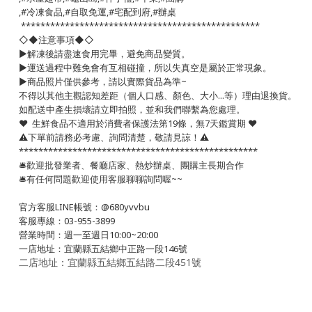
,#冷凍食品,#自取免運,#宅配到府,#辦桌
*************************************************
◇◆注意事項◆◇
▶️解凍後請盡速食用完畢，避免商品變質。
▶️運送過程中難免會有互相碰撞，所以失真空是屬於正常現象。
▶️商品照片僅供參考，請以實際貨品為準~
不得以其他主觀認知差距（個人口感、顏色、大小...等）理由退換貨。
如配送中產生損壞請立即拍照，並和我們聯繫為您處理。
❤️ 生鮮食品不適用於消費者保護法第19條，無7天鑑賞期 ❤️
⚠️下單前請務必考慮、詢問清楚，敬請見諒！⚠️
*************************************************
🛎歡迎批發業者、餐廳店家、熱炒辦桌、團購主長期合作
🛎有任何問題歡迎使用客服聊聊詢問喔~~
官方客服LINE帳號：@680yvvbu
客服專線：03-955-3899
營業時間：週一至週日10:00~20:00
一店地址：宜蘭縣五結鄉中正路一段146號
二店地址：宜蘭縣五結鄉五結路二段451號