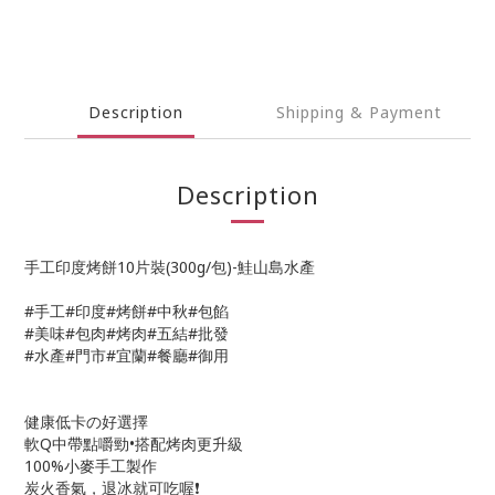
Description
Shipping & Payment
Description
手工印度烤餅10片裝(300g/包)-鮭山島水產
#手工#印度#烤餅#中秋#包餡
#美味#包肉#烤肉#五結#批發
#水產#門市#宜蘭#餐廳#御用
健康低卡の好選擇
軟Q中帶點嚼勁•搭配烤肉更升級
100%小麥手工製作
炭火香氣，退冰就可吃喔❗️