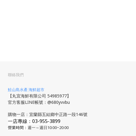
聯絡我們
鮭山島水產 海鮮超市
【丸宜海鮮有限公司 54985977】
官方客服LINE帳號：@680yvvbu
購物一店：宜蘭縣五結鄉中正路一段146號
一店專線：03-955-3899
營業時間：
週一～週日10:00~20:00