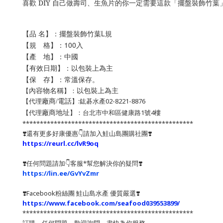
喜歡 DIY 自己做壽司、生魚片的你一定需要這款「擺盤裝飾竹
【品 名】：擺盤裝飾竹葉L規
【規 格】：100入
【產 地】：中國
【有效日期】：以包裝上為主
【保 存】：常溫保存。
以包裝上為主
【
】：
內容物名稱
【代理
】:鈜碁水產02-8221-8876
廠商/電話
【代理
】：台北市中和區健康路1號4樓
廠商地址
*************************************************
❣️還有更多好康優惠👇請加入鮭山島團購社團❣️
https://reurl.cc/lvR9oq
❣️任何問題請加👇客服*幫您解決你的疑問❣️
https://lin.ee/GvYvZmr
❣️
Facebook粉絲團 鮭山島水產 優質嚴選
❣️
https://www.facebook.com/seafood039553899/
*************************************************