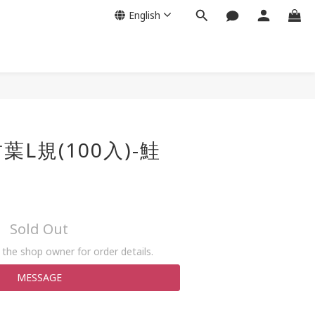
English
L規(100入)-鮭
Sold Out
the shop owner for order details.
MESSAGE