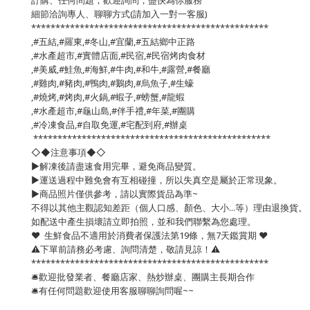
訂購、任何問題，歡迎詢問，盡快為你服務
細節洽詢專人、聊聊方式(請加入一對一客服)
*************************************************
,#五結,#羅東,#冬山,#宜蘭,#五結鄉中正路
,#水產超市,#實體店面,#民宿,#民宿烤肉食材
,#美威,#鮭魚,#海鮮,#牛肉,#和牛,#露營,#餐廳
,#雞肉,#豬肉,#鴨肉,#鵝肉,#烏魚子,#生蠔
,#燒烤,#烤肉,#火鍋,#蝦子,#螃蟹,#龍蝦
,#水產超市,#龜山島,#伴手禮,#年菜,#團購
,#冷凍食品,#自取免運,#宅配到府,#辦桌
*************************************************
◇◆注意事項◆◇
▶️解凍後請盡速食用完畢，避免商品變質。
▶️運送過程中難免會有互相碰撞，所以失真空是屬於正常現象。
▶️商品照片僅供參考，請以實際貨品為準~
不得以其他主觀認知差距（個人口感、顏色、大小...等）理由退換貨。
如配送中產生損壞請立即拍照，並和我們聯繫為您處理。
❤️ 生鮮食品不適用於消費者保護法第19條，無7天鑑賞期 ❤️
⚠️下單前請務必考慮、詢問清楚，敬請見諒！⚠️
*************************************************
🛎歡迎批發業者、餐廳店家、熱炒辦桌、團購主長期合作
🛎有任何問題歡迎使用客服聊聊詢問喔~~