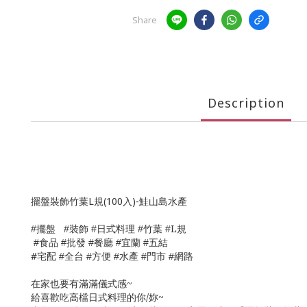
Share
Description
擺盤裝飾竹葉L規(100入)-鮭山島水產
裝飾
日式料理
L規
#擺盤
#
#
#竹葉
#
食品
批發
餐廳
宜蘭
五結
#
#
#
#
#
#
宅配
全台
方便
水產
門市
網路
#
#
#
#
#
在家也要有滿滿儀式感~
給喜歡吃高檔日式料理的你/妳~