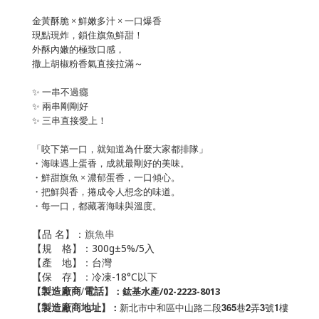
金黃酥脆 × 鮮嫩多汁 × 一口爆香
現點現炸，鎖住旗魚鮮甜！
外酥內嫩的極致口感，
撒上胡椒粉香氣直接拉滿～
✨ 一串不過癮
✨ 兩串剛剛好
✨ 三串直接愛上！
「咬下第一口，就知道為什麼大家都排隊」
・海味遇上蛋香，成就最剛好的美味。
・鮮甜旗魚 × 濃郁蛋香，一口傾心。
・把鮮與香，捲成令人想念的味道。
・每一口，都藏著海味與溫度
。
【品 名】：
旗魚串
【規 格】：300g±5%/5入
【產 地】：台灣
【保 存】：冷凍-18°C以下
【
】：鈜基水產/02-2223-8013
製造廠商/電話
新北市中和區中山路二段365巷2弄3號1樓
【
】：
製造廠商地址