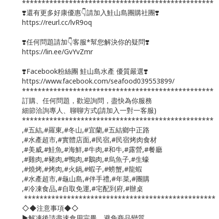
*************************************************
❣️還有更多好康優惠👇請加入鮭山島團購社團❣️
https://reurl.cc/lvR9oq
❣️任何問題請加👇客服*幫您解決你的疑問❣️
https://lin.ee/GvYvZmr
❣️Facebook粉絲團 鮭山島水產 優質嚴選❣️
https://www.facebook.com/seafood039553899/
*************************************************
訂購、任何問題，歡迎詢問，盡快為你服務
細節洽詢專人、聊聊方式(請加入一對一客服)
*************************************************
,#五結,#羅東,#冬山,#宜蘭,#五結鄉中正路
,#水產超市,#實體店面,#民宿,#民宿烤肉食材
,#美威,#鮭魚,#海鮮,#牛肉,#和牛,#露營,#餐廳
,#雞肉,#豬肉,#鴨肉,#鵝肉,#烏魚子,#生蠔
,#燒烤,#烤肉,#火鍋,#蝦子,#螃蟹,#龍蝦
,#水產超市,#龜山島,#伴手禮,#年菜,#團購
,#冷凍食品,#自取免運,#宅配到府,#辦桌
*************************************************
◇◆注意事項◆◇
▶️解凍後請盡速食用完畢，避免商品變質。