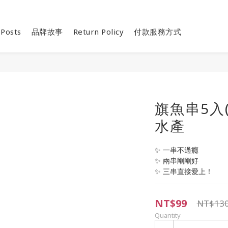
 Posts
品牌故事
Return Policy
付款服務方式
旗魚串5入(
水產
✨ 一串不過癮
✨ 兩串剛剛好
✨ 三串直接愛上！
NT$99
NT$13
Quantity