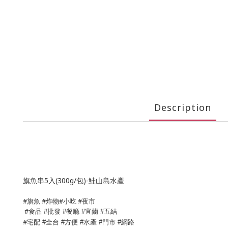
Description
旗魚串5入(300g/包)-鮭山島水產
#旗魚 #炸物#小吃 #夜市
#
食品
批發
餐廳
宜蘭
五結
#
#
#
#
#
宅配
全台
方便
水產
門市
網路
#
#
#
#
#