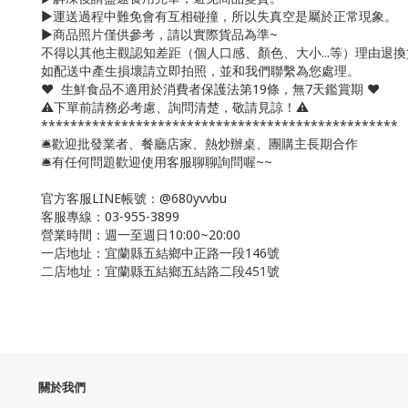
▶️運送過程中難免會有互相碰撞，所以失真空是屬於正常現象。
▶️商品照片僅供參考，請以實際貨品為準~
不得以其他主觀認知差距（個人口感、顏色、大小...等）理由退換
如配送中產生損壞請立即拍照，並和我們聯繫為您處理。
❤️ 生鮮食品不適用於消費者保護法第19條，無7天鑑賞期 ❤️
⚠️下單前請務必考慮、詢問清楚，敬請見諒！⚠️
*************************************************
🛎歡迎批發業者、餐廳店家、熱炒辦桌、團購主長期合作
🛎有任何問題歡迎使用客服聊聊詢問喔~~
官方客服LINE帳號：@680yvvbu
客服專線：03-955-3899
營業時間：週一至週日10:00~20:00
一店地址：宜蘭縣五結鄉中正路一段146號
二店地址：宜蘭縣
五結鄉五結路二段451號
關於我們