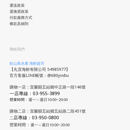
運送政策
退換貨政策
付款服務方式
條款及細則
聯絡我們
鮭山島水產 海鮮超市
【丸宜海鮮有限公司 54985977】
官方客服LINE帳號：@680yvvbu
購物一店：宜蘭縣五結鄉中正路一段146號
一店專線：03-955-3899
營業時間：
週一～週日10:00~20:00
購物二店：宜蘭縣五結鄉五結路二段451號
店專線
：03-950-0800
​二
：
營業時間
週一～週日10:00~20:00