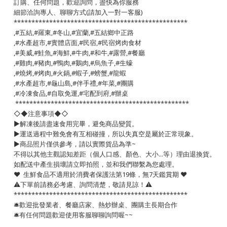
訂購、任何問題，歡迎詢問，盡快為你服務
細節洽詢專人、聊聊方式(請加入一對一客服)
*************************************************
,#五結,#羅東,#冬山,#宜蘭,#五結鄉中正路
,#水產超市,#實體店面,#民宿,#民宿烤肉食材
,#美威,#鮭魚,#海鮮,#牛肉,#和牛,#露營,#餐廳
,#雞肉,#豬肉,#鴨肉,#鵝肉,#烏魚子,#生蠔
,#燒烤,#烤肉,#火鍋,#蝦子,#螃蟹,#龍蝦
,#水產超市,#龜山島,#伴手禮,#年菜,#團購
,#冷凍食品,#自取免運,#宅配到府,#辦桌
*************************************************
◇◆注意事項◆◇
▶️解凍後請盡速食用完畢，避免商品變質。
▶️運送過程中難免會有互相碰撞，所以失真空是屬於正常現象。
▶️商品照片僅供參考，請以實際貨品為準~
不得以其他主觀認知差距（個人口感、顏色、大小...等）理由退換貨。
如配送中產生損壞請立即拍照，並和我們聯繫為您處理。
❤️ 生鮮食品不適用於消費者保護法第19條，無7天鑑賞期 ❤️
⚠️下單前請務必考慮、詢問清楚，敬請見諒！⚠️
*************************************************
🛎歡迎批發業者、餐廳店家、熱炒辦桌、團購主長期合作
🛎有任何問題歡迎使用客服聊聊詢問喔~~