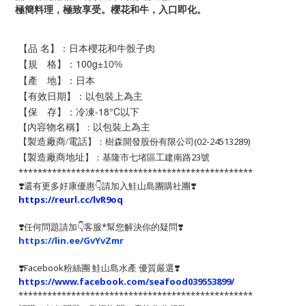
極簡料理，極致享受。櫻花和牛，入口即化。
【品 名】：
日本櫻花和牛骰子肉
【規 格】：100
g
±
10%
【產 地】：日本
【有效日期】：以包裝上為主
【保 存】：冷凍-18°C以下
以包裝上為主
【
】：
內容物名稱
【
】：樹森開發股份有限公司(02-24513289)
製造廠商/電話
【
】：基隆市七堵區工建南路23號
製造廠商地址
*************************************************
❣️還有更多好康優惠👇請加入鮭山島團購社團❣️
https://reurl.cc/lvR9oq
❣️任何問題請加👇客服*幫您解決你的疑問❣️
https://lin.ee/GvYvZmr
❣️
Facebook粉絲團 鮭山島水產 優質嚴選
❣️
https://www.facebook.com/seafood039553899/
*************************************************