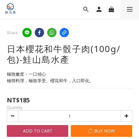
Share
日本櫻花和牛骰子肉(100g/
包)-鮭山島水產
極致嫩度・一口傾心
極簡料理，極致享受。櫻花和牛，入口即化。
NT$185
Quantity
ADD TO CART
BUY NOW