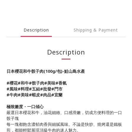
Description
Shipping & Payment
Description
日本櫻花和牛骰子肉(100g/包)-鮭山島水產
#櫻花#和牛#骰子肉#美味#香氣
#風味#料理#五結#批發#門市
#牛肉#美味#蝦皮#肉品#宜蘭
極致嫩度・一口傾心
嚴選日本櫻花和牛，油花細緻、口感滑嫩，切成方便料理的一口
骰子塊
每一塊都飽含濃郁肉香與細膩風味。不論是快炒、燒烤還是鐵板
煎，都能輕鬆展現頂級牛肉的迷人魅力。