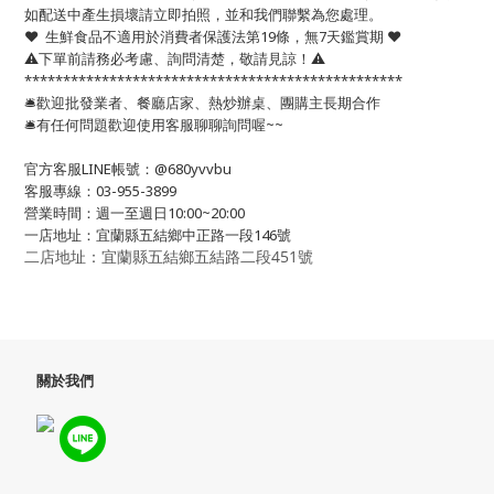
如配送中產生損壞請立即拍照，並和我們聯繫為您處理。
❤️ 生鮮食品不適用於消費者保護法第19條，無7天鑑賞期 ❤️
⚠️下單前請務必考慮、詢問清楚，敬請見諒！⚠️
*************************************************
🛎歡迎批發業者、餐廳店家、熱炒辦桌、團購主長期合作
🛎有任何問題歡迎使用客服聊聊詢問喔~~
官方客服LINE帳號：@680yvvbu
客服專線：03-955-3899
營業時間：週一至週日10:00~20:00
一店地址：宜蘭縣五結鄉中正路一段146號
二店地址：宜蘭縣五結鄉五結路二段451號
關於我們