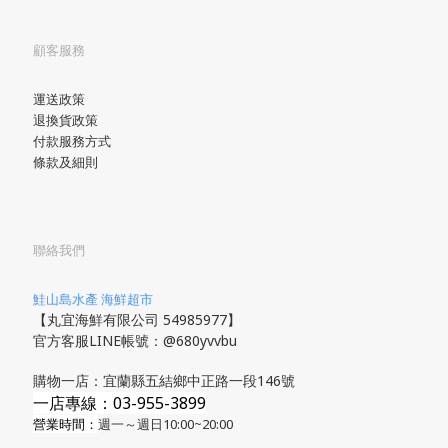
顧客服務
運送政策
退換貨政策
付款服務方式
條款及細則
聯絡我們
鮭山島水產 海鮮超市
【丸宜海鮮有限公司 54985977】
官方客服LINE帳號：@680yvvbu
購物一店：宜蘭縣五結鄉中正路一段146號
一店專線：03-955-3899
營業時間：
週一～週日10:00~20:00