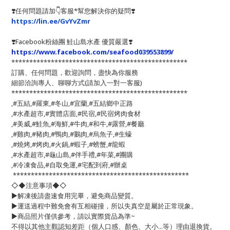
❣️任何問題請加👇客服*幫您解決你的疑問❣️
https://lin.ee/GvYvZmr
❣️
Facebook粉絲團 鮭山島水產 優質嚴選
❣️
https://www.facebook.com/seafood039553899/
*************************************************
訂購、任何問題，歡迎詢問，盡快為你服務
細節洽詢專人、聊聊方式(請加入一對一客服)
*************************************************
,#五結,#羅東,#冬山,#宜蘭,#五結鄉中正路
,#水產超市,#實體店面,#民宿,#民宿烤肉食材
,#美威,#鮭魚,#海鮮,#牛肉,#和牛,#露營,#餐廳
,#雞肉,#豬肉,#鴨肉,#鵝肉,#烏魚子,#生蠔
,#燒烤,#烤肉,#火鍋,#蝦子,#螃蟹,#龍蝦
,#水產超市,#龜山島,#伴手禮,#年菜,#團購
,#冷凍食品,#自取免運,#宅配到府,#辦桌
*************************************************
◇◆注意事項◆◇
▶️解凍後請盡速食用完畢，避免商品變質。
▶️運送過程中難免會有互相碰撞，所以失真空是屬於正常現象。
▶️商品照片僅供參考，請以實際貨品為準~
不得以其他主觀認知差距（個人口感、顏色、大小...等）理由退換貨。