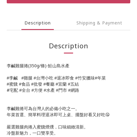
Description
Shipping & Payment
Description
李鹹雞腿捲(350g/條)-鮭山島水產
李鹹
雞腿
台灣小吃
退冰即食
竹安臘味
年菜
#
#
#
#
#
#
蜜餞
食品
批發
餐廳
宜蘭
五結
#
#
#
#
#
#
#
宅配
全台
方便
水產
門市
網路
#
#
#
#
#
李鹹雞捲可為台灣人的必備小吃之一。
年菜首選、簡單料理退冰即可上桌、擺盤好看又好吃🤤
嚴選雞腿肉捲入蜜餞煙燻，口味細緻清新。
冷盤新魅力，一口雙享受。