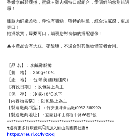
香嫩李鹹雞腿捲，蜜餞＋雞肉獨特口感組合，愛嚐鮮的您別錯過
囉！
雞腿肉鮮嫩柔軟，彈性有嚼勁，獨特的味道，綜合油膩感，更加
爽口！
飽滿紮實，爆漿可口，顛覆您對食物的搭配想像！
⚠️本產品含有大豆、硝酸鹽，不適合對其過敏體質者食用。
【品 名】：李鹹雞腿捲
【規 格】：350
g
±10%
【產 地】：台灣.美國(雞腿肉)
【有效日期】：以包裝上為主
【保 存】：冷凍-18°C以下
以包裝上為主
【
】：
內容物名稱
【
】：竹安臘味食品廠(0932-360992)
製造廠商/電話
【
】：宜蘭縣冬山鄉香中路66巷3號
製造廠商地址
*************************************************
❣️還有更多好康優惠👇請加入鮭山島團購社團❣️
https://reurl.cc/lvR9oq