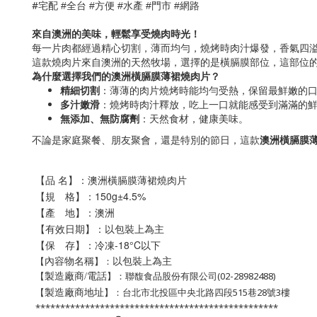
#
宅配
全台
方便
水產
門市
網路
#
#
#
#
#
來自澳洲的美味，輕鬆享受燒肉時光！
每一片肉都經過精心切割，薄而均勻，燒烤時肉汁爆發，香氣四
這款燒肉片來自澳洲的天然牧場，選擇的是橫膈膜部位，這部位
為什麼選擇我們的澳洲橫膈膜薄裙燒肉片？
精細切割
：薄薄的肉片燒烤時能均勻受熱，保留最鮮嫩的
多汁嫩滑
：燒烤時肉汁釋放，吃上一口就能感受到滿滿的
無添加、無防腐劑
：天然食材，健康美味。
不論是家庭聚餐、朋友聚會，還是特別的節日，這款
澳洲橫膈膜
【品 名】：
澳洲橫膈膜薄裙燒肉片
【規 格】：150
g
±4.5%
【產 地】：澳洲
【有效日期】：以包裝上為主
【保 存】：冷凍-18°C以下
以包裝上為主
【
】：
內容物名稱
【
】：聯馥食品股份有限公司(02-28982488)
製造廠商/電話
【
】：台北市北投區中央北路四段515巷28號3樓
製造廠商地址
*************************************************