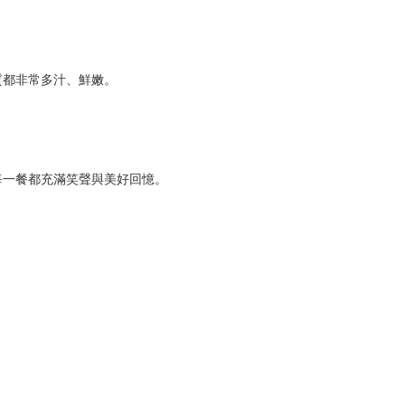
質都非常多汁、鮮嫩。
每一餐都充滿笑聲與美好回憶。