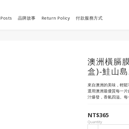
 Posts
品牌故事
Return Policy
付款服務方式
澳洲橫膈膜
盒)-鮭山
來自澳洲的美味，輕鬆
選用澳洲最優質每一片
汁爆發，香氣四溢。每
NT$365
Quantity