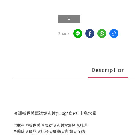
Share
Description
澳洲橫膈膜薄裙燒肉片(150g/盒)-鮭山島水產
橫膈膜
薄裙
肉片
燒烤
料理
#澳洲
#
#
#
#
#
#
香味
食品
批發
餐廳
宜蘭
五結
#
#
#
#
#