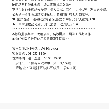
▶️商品照片僅供參考，請以實際貨品為準~
不得以其他主觀認知差距（個人口感、顏色、大小...等）理由退換貨
如配送中產生損壞請立即拍照，並和我們聯繫為您處理。
❤️ 生鮮食品不適用於消費者保護法第19條，無7天鑑賞期 ❤️
⚠️下單前請務必考慮、詢問清楚，敬請見諒！⚠️
*************************************************
🛎歡迎批發業者、餐廳店家、熱炒辦桌、團購主長期合作
🛎有任何問題歡迎使用客服聊聊詢問喔~~
官方客服LINE帳號：@680yvvbu
客服專線：03-955-3899
營業時間：週一至週日10:00~20:00
一店地址：宜蘭縣五結鄉中正路一段146號
二店地址：宜蘭縣五結鄉五結路二段451號