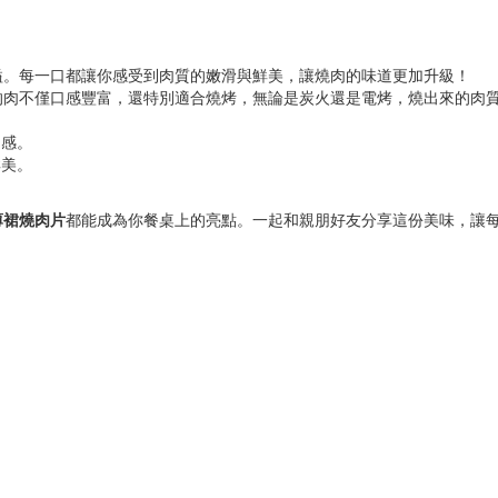
溢。每一口都讓你感受到肉質的嫩滑與鮮美，讓燒肉的味道更加升級！
的肉不僅口感豐富，還特別適合燒烤，無論是炭火還是電烤，燒出來的肉
口感。
鮮美。
薄裙燒肉片
都能成為你餐桌上的亮點。一起和親朋好友分享這份美味，讓