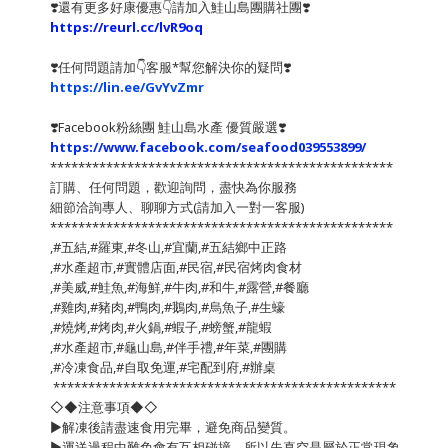
❣️還有更多好康優惠👇請加入鮭山島團購社團❣️
https://reurl.cc/lvR9oq
❣️任何問題請加👇客服*幫您解決你的疑問❣️
https://lin.ee/GvYvZmr
❣️
Facebook粉絲團 鮭山島水產 優質嚴選
❣️
https://www.facebook.com/seafood039553899/
*************************************************
訂購、任何問題，歡迎詢問，盡快為你服務
細節洽詢專人、聊聊方式(請加入一對一客服)
*************************************************
,#五結,#羅東,#冬山,#宜蘭,#五結鄉中正路
,#水產超市,#實體店面,#民宿,#民宿烤肉食材
,#美威,#鮭魚,#海鮮,#牛肉,#和牛,#露營,#餐廳
,#雞肉,#豬肉,#鴨肉,#鵝肉,#烏魚子,#生蠔
,#燒烤,#烤肉,#火鍋,#蝦子,#螃蟹,#龍蝦
,#水產超市,#龜山島,#伴手禮,#年菜,#團購
,#冷凍食品,#自取免運,#宅配到府,#辦桌
*************************************************
◇◆注意事項◆◇
▶️解凍後請盡速食用完畢，避免商品變質。
▶️運送過程中難免會有互相碰撞，所以失真空是屬於正常現象。