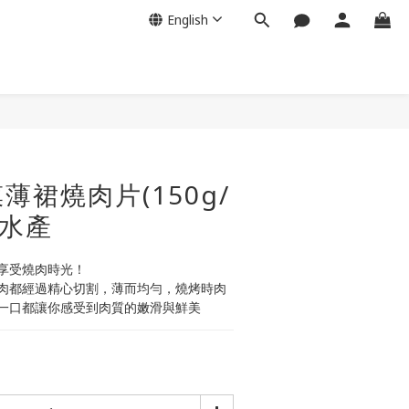
English
BUY NOW
薄裙燒肉片(150g/
島水產
享受燒肉時光！
肉都經過精心切割，薄而均勻，燒烤時肉
一口都讓你感受到肉質的嫩滑與鮮美