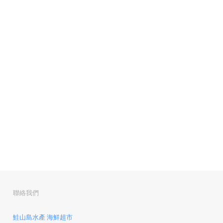
聯絡我們
鮭山島水產 海鮮超市