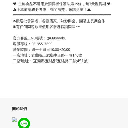
❤️ 生鮮食品不適用於消費者保護法第19條，無7天鑑賞期 ❤️
⚠️下單前請務必考慮、詢問清楚，敬請見諒！⚠️
*************************************************
🛎歡迎批發業者、餐廳店家、熱炒辦桌、團購主長期合作
🛎有任何問題歡迎使用客服聊聊詢問喔~~
官方客服LINE帳號：@680yvvbu
客服專線：03-955-3899
營業時間：週一至週日10:00~20:00
一店地址：宜蘭縣五結鄉中正路一段146號
二店地址：宜蘭縣五結鄉五結路二段451號
關於我們