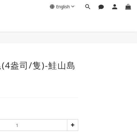
English
BUY NOW
(4盎司/隻)-鮭山島