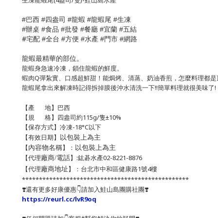
生凍龍蝦尾(4盎司/隻)-鮭山島水產
巴西
四盎司
龍蝦
龍蝦尾
生凍
#
#
#
#
#
食品
批發
餐廳
宜蘭
五結
#辦桌 #
#
#
#
#
#
宅配
全台
方便
水產
門市
網路
#
#
#
#
#
龍蝦最精華的部位。
龍蝦身急速冷凍，鎖住龍蝦的鮮度。
蝦肉Q彈紮實、口感超鮮甜！能焗烤、清蒸、奶油香煎，怎麼料理都是
龍蝦尾拿出來解凍時記得拆掉膜後沖水清洗一下!!簡單料理就很美味了!
【產 地】巴西
【規 格】四盎司
約115g/隻±10%
【保存方式】
冷凍-18°C以下
以包裝上為主
【有效日期】
以包裝上為主
【
】：
內容物名稱
【代理
】:鈜碁水產02-8221-8876
廠商/電話
【代理
】：台北市中和區健康路1號4樓
廠商地址
*************************************************
❣️還有更多好康優惠👇請加入鮭山島團購社團❣️
https://reurl.cc/lvR9oq