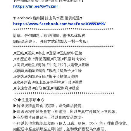
❣️任何問題請加👇客服*幫您解決你的疑問❣️
https://lin.ee/GvYvZmr
❣️
Facebook粉絲團 鮭山島水產 優質嚴選
❣️
https://www.facebook.com/seafood039553899/
*************************************************
訂購、任何問題，歡迎詢問，盡快為你服務
細節洽詢專人、聊聊方式(請加入一對一客服)
*************************************************
,#五結,#羅東,#冬山,#宜蘭,#五結鄉中正路
,#水產超市,#實體店面,#民宿,#民宿烤肉食材
,#美威,#鮭魚,#海鮮,#牛肉,#和牛,#露營,#餐廳
,#雞肉,#豬肉,#鴨肉,#鵝肉,#烏魚子,#生蠔
,#燒烤,#烤肉,#火鍋,#蝦子,#螃蟹,#龍蝦
,#水產超市,#龜山島,#伴手禮,#年菜,#團購
,#冷凍食品,#自取免運,#宅配到府,#辦桌
*************************************************
◇◆注意事項◆◇
▶️解凍後請盡速食用完畢，避免商品變質。
▶️運送過程中難免會有互相碰撞，所以失真空是屬於正常現象。
▶️商品照片僅供參考，請以實際貨品為準~
不得以其他主觀認知差距（個人口感、顏色、大小...等）理由退換貨。
如配送中產生損壞請立即拍照，並和我們聯繫為您處理。