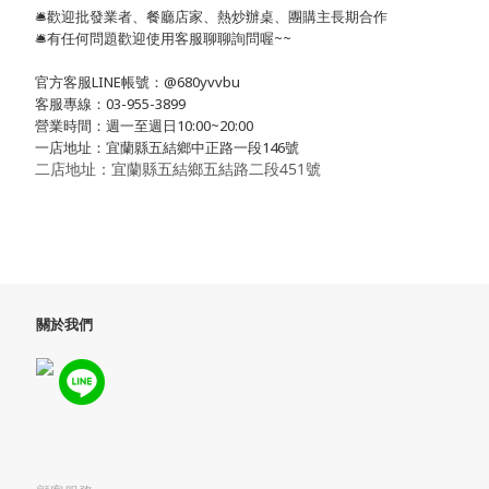
🛎歡迎批發業者、餐廳店家、熱炒辦桌、團購主長期合作
🛎有任何問題歡迎使用客服聊聊詢問喔~~
官方客服LINE帳號：@680yvvbu
客服專線：03-955-3899
營業時間：週一至週日10:00~20:00
一店地址：宜蘭縣五結鄉中正路一段146號
二店地址：宜蘭縣五結鄉五結路二段451號
關於我們