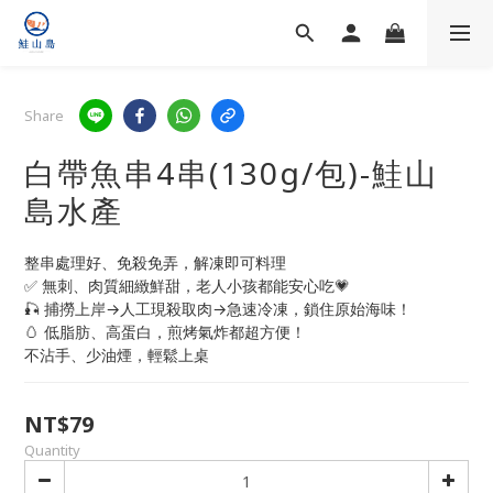
Share
白帶魚串4串(130g/包)-鮭山
島水產
整串處理好、免殺免弄，解凍即可料理
✅ 無刺、肉質細緻鮮甜，老人小孩都能安心吃💗
🎣 捕撈上岸→人工現殺取肉→急速冷凍，鎖住原始海味！
🥚 低脂肪、高蛋白，煎烤氣炸都超方便！
不沾手、少油煙，輕鬆上桌
NT$79
Quantity