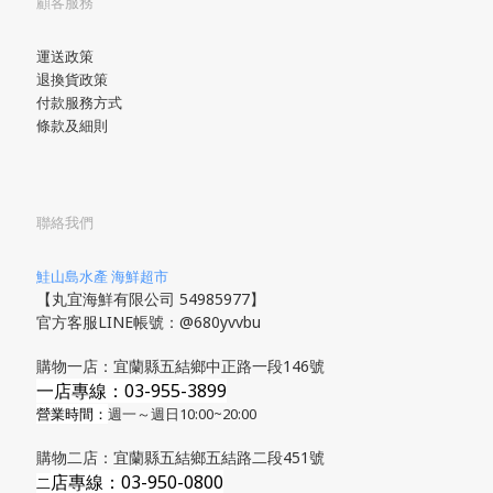
顧客服務
運送政策
退換貨政策
付款服務方式
條款及細則
聯絡我們
鮭山島水產 海鮮超市
【丸宜海鮮有限公司 54985977】
官方客服LINE帳號：@680yvvbu
購物一店：宜蘭縣五結鄉中正路一段146號
一店專線：03-955-3899
營業時間：
週一～週日10:00~20:00
購物二店：宜蘭縣五結鄉五結路二段451號
店專線
：03-950-0800
​二