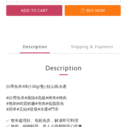
ADD TO CART
BUY NOW
Description
Shipping & Payment
Description
白帶魚串4串(130g/隻)-鮭山島水產
#白帶魚串#風味#高級#烤串#烤肉
#無刺#肉質鮮嫩#夯肉#低脂肪魚
#四串#五結#批發#水產#門市
✅
整串處理好、免殺免弄，解凍即可料理
✅
無刺、細緻鮮甜，老人小孩都能安心吃
💗