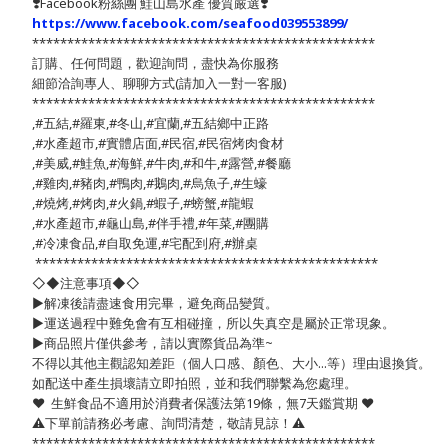
❣️
Facebook粉絲團 鮭山島水產 優質嚴選
❣️
https://www.facebook.com/seafood039553899/
*************************************************
訂購、任何問題，歡迎詢問，盡快為你服務
細節洽詢專人、聊聊方式(請加入一對一客服)
*************************************************
,#五結,#羅東,#冬山,#宜蘭,#五結鄉中正路
,#水產超市,#實體店面,#民宿,#民宿烤肉食材
,#美威,#鮭魚,#海鮮,#牛肉,#和牛,#露營,#餐廳
,#雞肉,#豬肉,#鴨肉,#鵝肉,#烏魚子,#生蠔
,#燒烤,#烤肉,#火鍋,#蝦子,#螃蟹,#龍蝦
,#水產超市,#龜山島,#伴手禮,#年菜,#團購
,#冷凍食品,#自取免運,#宅配到府,#辦桌
*************************************************
◇◆注意事項◆◇
▶️解凍後請盡速食用完畢，避免商品變質。
▶️運送過程中難免會有互相碰撞，所以失真空是屬於正常現象。
▶️商品照片僅供參考，請以實際貨品為準~
不得以其他主觀認知差距（個人口感、顏色、大小...等）理由退換貨。
如配送中產生損壞請立即拍照，並和我們聯繫為您處理。
❤️ 生鮮食品不適用於消費者保護法第19條，無7天鑑賞期 ❤️
⚠️下單前請務必考慮、詢問清楚，敬請見諒！⚠️
*************************************************