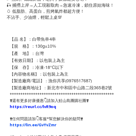
🎣
捕撈上岸→人工現殺取肉→急速冷凍，鎖住原始海味！
🥚
低脂肪、高蛋白，煎烤氣炸都超方便！
不沾手、少油煙，輕鬆上桌
💯
【品 名】：
白帶魚串4串
【規 格】：130
g
±
10%
【產 地】：台灣
【有效日期】：以包裝上為主
【保 存】：冷凍-18°C以下
以包裝上為主
【
】：
內容物名稱
漁你共享
0976517687
【
】：
(
)
製造廠商/電話
新北市中和區中山路二段365巷2號
【
】：
製造廠商地址
*************************************************
❣️還有更多好康優惠👇請加入鮭山島團購社團❣️
https://reurl.cc/lvR9oq
❣️任何問題請加👇客服*幫您解決你的疑問❣️
https://lin.ee/GvYvZmr