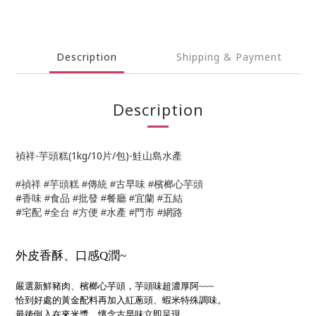
Description
Shipping & Payment
Description
禎祥-芋頭糕(1kg/10片/包)-鮭山島水產
芋頭糕
傳統
檳榔心芋頭
#禎祥
#
#
#古早味 #
#
香味
食品
批發
餐廳
宜蘭
五結
#
#
#
#
#
#
宅配
全台
方便
水產
門市
網路
#
#
#
#
#
外皮香酥、口感Q潤~
嚴選新鮮豬肉、檳榔心芋頭，芋頭味超濃厚阿~~~
恰到好處的黃金配料再加入紅蔥頭、蝦米特殊調味。
最後倒入在來米漿，懷念古早味立即呈現