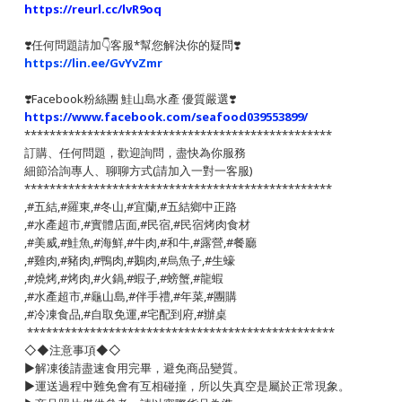
https://reurl.cc/lvR9oq
❣️任何問題請加👇客服*幫您解決你的疑問❣️
https://lin.ee/GvYvZmr
❣️
Facebook粉絲團 鮭山島水產 優質嚴選
❣️
https://www.facebook.com/seafood039553899/
*************************************************
訂購、任何問題，歡迎詢問，盡快為你服務
細節洽詢專人、聊聊方式(請加入一對一客服)
*************************************************
,#五結,#羅東,#冬山,#宜蘭,#五結鄉中正路
,#水產超市,#實體店面,#民宿,#民宿烤肉食材
,#美威,#鮭魚,#海鮮,#牛肉,#和牛,#露營,#餐廳
,#雞肉,#豬肉,#鴨肉,#鵝肉,#烏魚子,#生蠔
,#燒烤,#烤肉,#火鍋,#蝦子,#螃蟹,#龍蝦
,#水產超市,#龜山島,#伴手禮,#年菜,#團購
,#冷凍食品,#自取免運,#宅配到府,#辦桌
*************************************************
◇◆注意事項◆◇
▶️解凍後請盡速食用完畢，避免商品變質。
▶️運送過程中難免會有互相碰撞，所以失真空是屬於正常現象。