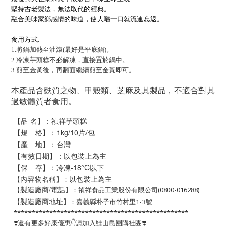
堅持古老製法，無法取代的經典。
融合美味家鄉感情的味道，使人嚐一口就流連忘返。
食用方式:
1.將鍋加熱至油滾(最好是平底鍋)。
2.冷凍芋頭糕不必解凍，直接置於鍋中。
3.煎至金黃後，再翻面繼續煎至金黃即可。
本產品含麩質之物、甲殼類、芝麻及其製品，不適合對其
過敏體質者食用。
【品 名】：
禎祥芋頭糕
【規 格】：
1kg/10片/包
【產 地】：台灣
【有效日期】：以包裝上為主
【保 存】：冷凍-18°C以下
以包裝上為主
【
】：
內容物名稱
【
】：禎祥食品工業股份有限公司(0800-016288)
製造廠商/電話
【
】：嘉義縣朴子市竹村里1-3號
製造廠商地址
*************************************************
❣️還有更多好康優惠👇請加入鮭山島團購社團❣️