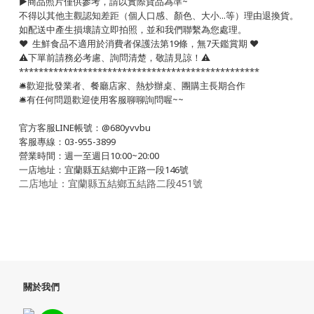
▶️商品照片僅供參考，請以實際貨品為準~
不得以其他主觀認知差距（個人口感、顏色、大小...等）理由退換貨。
如配送中產生損壞請立即拍照，並和我們聯繫為您處理。
❤️ 生鮮食品不適用於消費者保護法第19條，無7天鑑賞期 ❤️
⚠️下單前請務必考慮、詢問清楚，敬請見諒！⚠️
*************************************************
🛎歡迎批發業者、餐廳店家、熱炒辦桌、團購主長期合作
🛎有任何問題歡迎使用客服聊聊詢問喔~~
官方客服LINE帳號：@680yvvbu
客服專線：03-955-3899
營業時間：週一至週日10:00~20:00
一店地址：宜蘭縣五結鄉中正路一段146號
二店地址：宜蘭縣五結鄉五結路二段451號
關於我們