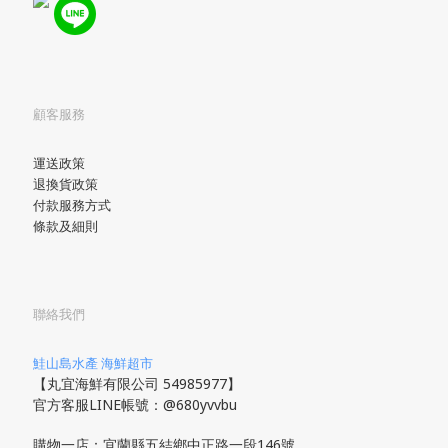
顧客服務
運送政策
退換貨政策
付款服務方式
條款及細則
聯絡我們
鮭山島水產 海鮮超市
【丸宜海鮮有限公司 54985977】
官方客服LINE帳號：@680yvvbu
購物一店：宜蘭縣五結鄉中正路一段146號