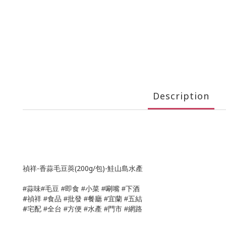
Description
禎祥-香蒜毛豆莢(200g/包)-鮭山島水產
味
毛豆
即食
小菜
唰嘴
下酒
#蒜
#
#
#
#
#
#
禎祥
食品
批發
餐廳
宜蘭
五結
#
#
#
#
#
#
宅配
全台
方便
水產
門市
網路
#
#
#
#
#