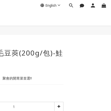
English
BUY NOW
豆莢(200g/包)-鮭
聚會的開胃菜首選!!