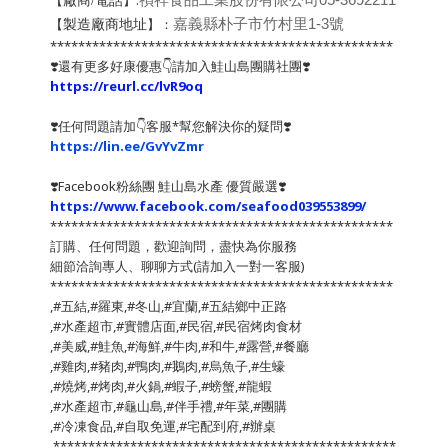
【
】:
廠商/電話
【
】：
嘉義縣朴子市竹村里1-3號
製造廠商地址
*************************************************
❣️還有更多好康優惠👇請加入鮭山島團購社團❣️
https://reurl.cc/lvR9oq
❣️任何問題請加👇客服*幫您解決你的疑問❣️
https://lin.ee/GvYvZmr
❣️
Facebook粉絲團 鮭山島水產 優質嚴選
❣️
https://www.facebook.com/seafood039553899/
*************************************************
訂購、任何問題，歡迎詢問，盡快為你服務
細節洽詢專人、聊聊方式(請加入一對一客服)
*************************************************
,#五結,#羅東,#冬山,#宜蘭,#五結鄉中正路
,#水產超市,#實體店面,#民宿,#民宿烤肉食材
,#美威,#鮭魚,#海鮮,#牛肉,#和牛,#露營,#餐廳
,#雞肉,#豬肉,#鴨肉,#鵝肉,#烏魚子,#生蠔
,#燒烤,#烤肉,#火鍋,#蝦子,#螃蟹,#龍蝦
,#水產超市,#龜山島,#伴手禮,#年菜,#團購
,#冷凍食品,#自取免運,#宅配到府,#辦桌
*************************************************