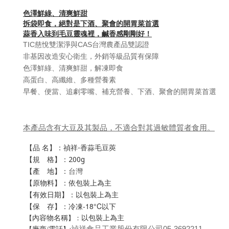
色澤鮮綠、清爽鮮甜
拆袋即食，絕對是下酒、聚會的開胃菜首選
蒜香入味到毛豆靈魂裡，鹹香感剛剛好！
TIC慈悅雙潔淨與CAS台灣農產品雙認證
非基因改造安心衛生，外銷等級品質有保障
色澤鮮綠、清爽鮮甜，解凍即食
高蛋白、高纖維、多種營養素
早餐、便當、追劇零嘴、補充營養、下酒、聚會的開胃菜首選
本產品含有大豆及其製品，不適合對其過敏體質者食用。
【品 名】：
禎祥-
香蒜
毛豆莢
【規 格】
：
200g
【產 地】：
台灣
【原物料】：依包裝上為主
【有效日期】：以包裝上為主
【保 存】：冷凍-18°C以下
以包裝上為主
【
】：
內容物名稱
禎祥食品工業股份有限公司
05-3692211