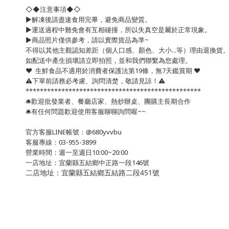
◇◆注意事項◆◇
▶️解凍後請盡速食用完畢，避免商品變質。
▶️運送過程中難免會有互相碰撞，所以失真空是屬於正常現象。
▶️商品照片僅供參考，請以實際貨品為準~
不得以其他主觀認知差距（個人口感、顏色、大小...等）理由退換貨
如配送中產生損壞請立即拍照，並和我們聯繫為您處理。
❤️ 生鮮食品不適用於消費者保護法第19條，無7天鑑賞期 ❤️
⚠️下單前請務必考慮、詢問清楚，敬請見諒！⚠️
*************************************************
🛎歡迎批發業者、餐廳店家、熱炒辦桌、團購主長期合作
🛎有任何問題歡迎使用客服聊聊詢問喔~~
官方客服LINE帳號：@680yvvbu
客服專線：03-955-3899
營業時間：週一至週日10:00~20:00
一店地址：宜蘭縣五結鄉中正路一段146號
二店地址：宜蘭縣五結鄉五結路二段451號