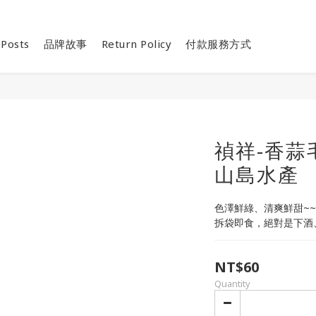
 Posts
品牌故事
Return Policy
付款服務方式
禎祥-香蒜毛
山島水產
色澤鮮綠、清爽鮮甜~~
拆袋即食，絕對是下酒、
NT$60
Quantity