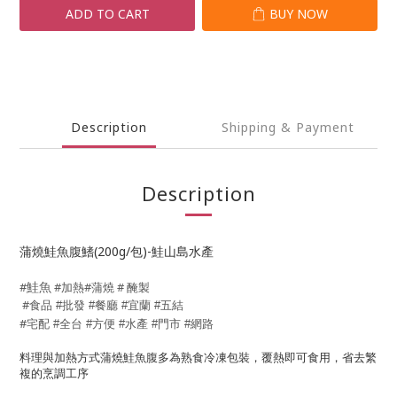
ADD TO CART
BUY NOW
Description
Shipping & Payment
Description
蒲燒鮭魚腹鰭(200g/包)-鮭山島水產
鮭魚
#
#加熱#蒲燒 # 醃製
#
食品
批發
餐廳
宜蘭
五結
#
#
#
#
#
宅配
全台
方便
水產
門市
網路
#
#
#
#
#
料理與加熱方式蒲燒鮭魚腹多為熟食冷凍包裝，覆熱即可食用，省去繁
複的烹調工序