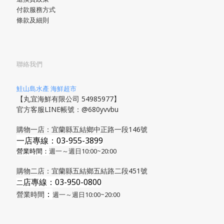
付款服務方式
條款及細則
聯絡我們
鮭山島水產 海鮮超市
【丸宜海鮮有限公司 54985977】
官方客服LINE帳號：@680yvvbu
購物一店：宜蘭縣五結鄉中正路一段146號
一店專線：03-955-3899
營業時間：
週一～週日10:00~20:00
購物二店：宜蘭縣五結鄉五結路二段451號
店專線
：03-950-0800
​二
：
營業時間
週一～週日10:00~20:00