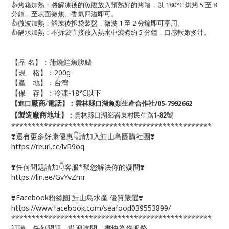
👍烤箱加熱：將解凍後的魚腹放入預熱好的烤箱，以 180°C 烘烤 5 至 8
分鐘，至表面微焦、香氣四溢即可。
👍微波加熱：解凍後拆袋裝盤，微波 1 至 2 分鐘即可享用。
👍隔水加熱：不拆袋直接放入熱水中滾煮約 5 分鐘，口感軟嫩多汁。
【品 名】：蒲燒鮭魚腹鰭
【規 格】：200g
【產 地】：台灣
【保 存】：冷凍-18°C以下
【進口
】：雲林縣口湖魚類生產合作社/05-7992662
廠商/電話
雲林縣口湖鄉崙東村民生路1-82號
【
】：
製造廠商地址
*************************************************
❣️還有更多好康優惠👇請加入鮭山島團購社團❣️
https://reurl.cc/lvR9oq
❣️任何問題請加👇客服*幫您解決你的疑問❣️
https://lin.ee/GvYvZmr
❣️Facebook粉絲團 鮭山島水產 優質嚴選❣️
https://www.facebook.com/seafood039553899/
*************************************************
訂購、任何問題，歡迎詢問，盡快為你服務