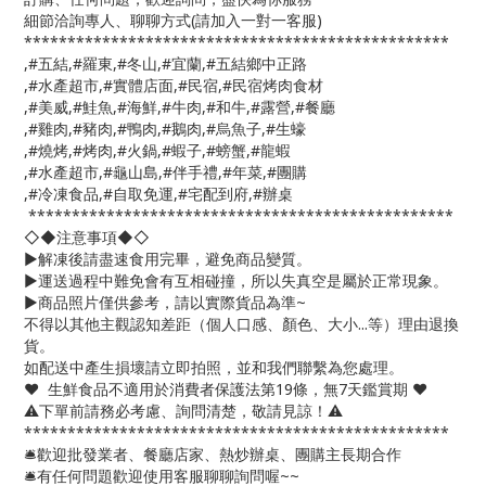
細節洽詢專人、聊聊方式(請加入一對一客服)
*************************************************
,#五結,#羅東,#冬山,#宜蘭,#五結鄉中正路
,#水產超市,#實體店面,#民宿,#民宿烤肉食材
,#美威,#鮭魚,#海鮮,#牛肉,#和牛,#露營,#餐廳
,#雞肉,#豬肉,#鴨肉,#鵝肉,#烏魚子,#生蠔
,#燒烤,#烤肉,#火鍋,#蝦子,#螃蟹,#龍蝦
,#水產超市,#龜山島,#伴手禮,#年菜,#團購
,#冷凍食品,#自取免運,#宅配到府,#辦桌
*************************************************
◇◆注意事項◆◇
▶️解凍後請盡速食用完畢，避免商品變質。
▶️運送過程中難免會有互相碰撞，所以失真空是屬於正常現象。
▶️商品照片僅供參考，請以實際貨品為準~
不得以其他主觀認知差距（個人口感、顏色、大小...等）理由退換
貨。
如配送中產生損壞請立即拍照，並和我們聯繫為您處理。
❤️ 生鮮食品不適用於消費者保護法第19條，無7天鑑賞期 ❤️
⚠️下單前請務必考慮、詢問清楚，敬請見諒！⚠️
*************************************************
🛎歡迎批發業者、餐廳店家、熱炒辦桌、團購主長期合作
🛎有任何問題歡迎使用客服聊聊詢問喔~~