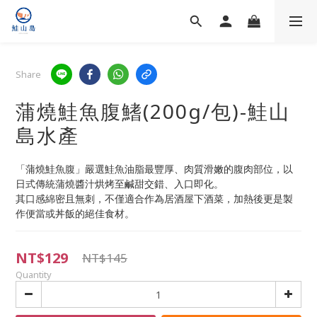
Share
蒲燒鮭魚腹鰭(200g/包)-鮭山
島水產
「蒲燒鮭魚腹」嚴選鮭魚油脂最豐厚、肉質滑嫩的腹肉部位，以
日式傳統蒲燒醬汁烘烤至鹹甜交錯、入口即化。
其口感綿密且無刺，不僅適合作為居酒屋下酒菜，加熱後更是製
作便當或丼飯的絕佳食材。
NT$129
NT$145
Quantity