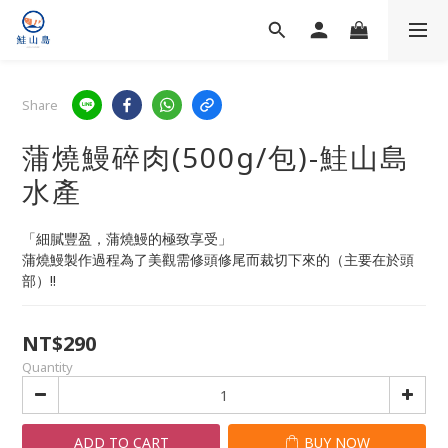
Share
蒲燒鰻碎肉(500g/包)-鮭山島
水產
「細膩豐盈，蒲燒鰻的極致享受」
蒲燒鰻製作過程為了美觀需修頭修尾而裁切下來的（主要在於頭
部）!!
NT$290
Quantity
ADD TO CART
BUY NOW