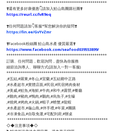
*************************************************
❣️還有更多好康優惠👇請加入鮭山島團購社團❣️
https://reurl.cc/lvR9oq
❣️任何問題請加👇客服*幫您解決你的疑問❣️
https://lin.ee/GvYvZmr
❣️
Facebook粉絲團 鮭山島水產 優質嚴選
❣️
https://www.facebook.com/seafood039553899/
*************************************************
訂購、任何問題，歡迎詢問，盡快為你服務
細節洽詢專人、聊聊方式(請加入一對一客服)
*************************************************
,#五結,#羅東,#冬山,#宜蘭,#五結鄉中正路
,#水產超市,#實體店面,#民宿,#民宿烤肉食材
,#美威,#鮭魚,#海鮮,#牛肉,#和牛,#露營,#餐廳
,#雞肉,#豬肉,#鴨肉,#鵝肉,#烏魚子,#生蠔
,#燒烤,#烤肉,#火鍋,#蝦子,#螃蟹,#龍蝦
,#水產超市,#龜山島,#伴手禮,#年菜,#團購
,#冷凍食品,#自取免運,#宅配到府,#辦桌
*************************************************
◇◆注意事項◆◇