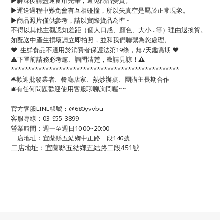
▶️解凍後請盡速食用完畢，避免商品變質。
▶️運送過程中難免會有互相碰撞，所以失真空是屬於正常現象。
▶️商品照片僅供參考，請以實際貨品為準~
不得以其他主觀認知差距（個人口感、顏色、大小...等）理由退換貨。
如配送中產生損壞請立即拍照，並和我們聯繫為您處理。
❤️ 生鮮食品不適用於消費者保護法第19條，無7天鑑賞期 ❤️
⚠️下單前請務必考慮、詢問清楚，敬請見諒！⚠️
*************************************************
🛎歡迎批發業者、餐廳店家、熱炒辦桌、團購主長期合作
🛎有任何問題歡迎使用客服聊聊詢問喔~~
官方客服LINE帳號：@680yvvbu
客服專線：03-955-3899
營業時間：週一至週日10:00~20:00
一店地址：宜蘭縣五結鄉中正路一段146號
二店地址：宜蘭縣五結鄉五結路二段451號