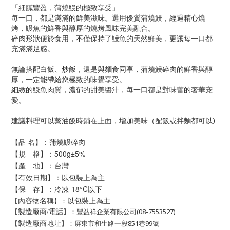
「細膩豐盈，蒲燒鰻的極致享受」
每一口，都是滿滿的鮮美滋味。選用優質蒲燒鰻，經過精心燒
烤，鰻魚的鮮香與醇厚的燒烤風味完美融合。
碎肉形狀便於食用，不僅保持了鰻魚的天然鮮美，更讓每一口都
充滿滿足感。
無論搭配白飯、炒飯，還是與麵食同享，蒲燒鰻碎肉的鮮香與醇
厚，一定能帶給您極致的味覺享受。
細緻的鰻魚肉質，濃郁的甜美醬汁，每一口都是對味蕾的奢華宠
愛。
建議料理可以蒸油飯時鋪在上面，增加美味（配飯或拌麵都可以)
【品 名】：蒲燒鰻碎肉
【規 格】：500g±5%
【產 地】：台灣
【有效日期】：以包裝上為主
【保 存】：冷凍-18°C以下
以包裝上為主
【
】：
內容物名稱
【
】：豐益祥企業有限公司(08-7553527)
製造廠商/電話
【
】：屏東市和生路一段851巷99號
製造廠商地址