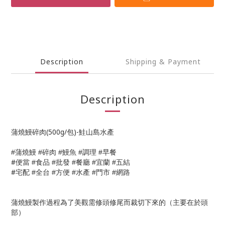
Description
Shipping & Payment
Description
蒲燒鰻碎肉(500g/包)-鮭山島水產
蒲燒鰻
碎肉
鰻魚
調理
早餐
#
#
#
#
#
#
便當
食品
批發
餐廳
宜蘭
五結
#
#
#
#
#
#
宅配
全台
方便
水產
門市
網路
#
#
#
#
#
蒲燒鰻製作過程為了美觀需修頭修尾而裁切下來的（主要在於頭
部）