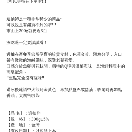
‼️可以等待在下單唷!!!
透抽卵是一種非常稀少的商品~
可以說是有錢買不到的唷!!!
市面上200g就要近3百
沒吃過一定要試試看！
透抽在產卵季節所孕育的珍貴食材，色澤金黃、顆粒分明，入口
帶有微微的海鹹風味，深受老饕喜愛。
口感介於魚卵與花枝間，獨特的Q彈與濃郁海味，是海鮮料理中的
高級配角～
‼️重點完全沒有腥味‼️
退冰後建議中火煎到金黃色，再加點鹽巴或醬油，收尾時再加點
香油，太厲害啦👍
【品 名】：
透抽卵
【規 格】：300g±5%
【產 地】：台灣
【有效日期】：以包裝上為主