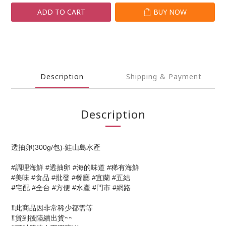
ADD TO CART
BUY NOW
Description
Shipping & Payment
Description
透抽卵(300g/包)-鮭山島水產
透抽卵
海的味道
稀有海鮮
#
調理海鮮 #
#
#
美味
食品
批發
餐廳
宜蘭
五結
#
#
#
#
#
#
#
宅配
全台
方便
水產
門市
網路
#
#
#
#
#
‼️
此商品因非常稀少都需等
‼️
貨到後陸續出貨~~