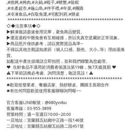
,#燒烤,#烤肉,#火鍋,#蝦子,#螃蟹,#龍蝦
,#水產超市,#龜山島,#伴手禮,#年菜,#團購
,#冷凍食品,#自取免運,#宅配到府,#辦桌
*************************************************
◇◆注意事項◆◇
▶️解凍後請盡速食用完畢，避免商品變質。
▶️運送過程中難免會有互相碰撞，所以失真空是屬於正常現象。
▶️商品照片僅供參考，請以實際貨品為準~
不得以其他主觀認知差距（個人口感、顏色、大小...等）理由退換
貨。
如配送中產生損壞請立即拍照，並和我們聯繫為您處理。
❤️ 生鮮食品不適用於消費者保護法第19條，無7天鑑賞期 ❤️
⚠️下單前請務必考慮、詢問清楚，敬請見諒！⚠️
*************************************************
🛎歡迎批發業者、餐廳店家、熱炒辦桌、團購主長期合作
🛎有任何問題歡迎使用客服聊聊詢問喔~~
官方客服LINE帳號：@680yvvbu
客服專線：03-955-3899
營業時間：週一至週日10:00~20:00
一店地址：宜蘭縣五結鄉中正路一段146號
二店地址：宜蘭縣五結鄉五結路二段451號