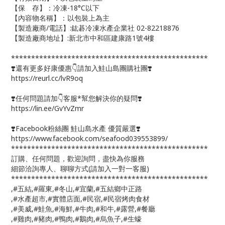
【保 存】：冷凍-18°C以下
【內容物名稱】：以包裝上為主
【製造廠商/電話】:鈜碁冷凍水產企業社 02-82218876
【製造廠商地址】:新北市中和區建康路1號4樓
*************************************************
❣️還有更多好康優惠👇請加入鮭山島團購社團❣️
https://reurl.cc/lvR9oq
❣️任何問題請加👇客服*幫您解決你的疑問❣️
https://lin.ee/GvYvZmr
❣️Facebook粉絲團 鮭山島水產 優質嚴選❣️
https://www.facebook.com/seafood039553899/
*************************************************
訂購、任何問題，歡迎詢問，盡快為你服務
細節洽詢專人、聊聊方式(請加入一對一客服)
*************************************************
,#五結,#羅東,#冬山,#宜蘭,#五結鄉中正路
,#水產超市,#實體店面,#民宿,#民宿烤肉食材
,#美威,#鮭魚,#海鮮,#牛肉,#和牛,#露營,#餐廳
,#雞肉,#豬肉,#鴨肉,#鵝肉,#烏魚子,#生蠔