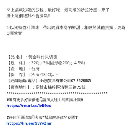
💡上桌就秒殺的沙拉，最好吃、最高級的沙拉冷盤～來了
擺上這個絕對不會漏氣‼️
✨以獨特醬汁調味，帶出肉質本身的鮮甜，相較於其他貝類，更為
Q彈紮實
【品 名】：
黃金味付貝切塊
【規 格】：
320g±3%(固形物200g±4.5%)
【產 地】：台灣
【保 存】：冷凍-18°C以下
【經銷
】:
鈺讚貿易有限公司07-3528805
廠商/電話
【
】：
高雄市楠梓區清豐三路75號
廠商地址
*************************************************
❣️還有更多好康優惠👇請加入鮭山島團購社團❣️
https://reurl.cc/lvR9oq
❣️任何問題請加👇客服*幫您解決你的疑問❣️
https://lin.ee/GvYvZmr