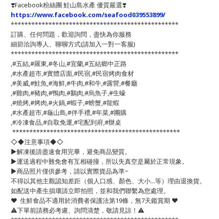
❣️
Facebook粉絲團 鮭山島水產 優質嚴選
❣️
https://www.facebook.com/seafood039553899/
*************************************************
訂購、任何問題，歡迎詢問，盡快為你服務
細節洽詢專人、聊聊方式(請加入一對一客服)
*************************************************
,#五結,#羅東,#冬山,#宜蘭,#五結鄉中正路
,#水產超市,#實體店面,#民宿,#民宿烤肉食材
,#美威,#鮭魚,#海鮮,#牛肉,#和牛,#露營,#餐廳
,#雞肉,#豬肉,#鴨肉,#鵝肉,#烏魚子,#生蠔
,#燒烤,#烤肉,#火鍋,#蝦子,#螃蟹,#龍蝦
,#水產超市,#龜山島,#伴手禮,#年菜,#團購
,#冷凍食品,#自取免運,#宅配到府,#辦桌
*************************************************
◇◆注意事項◆◇
▶️解凍後請盡速食用完畢，避免商品變質。
▶️運送過程中難免會有互相碰撞，所以失真空是屬於正常現象。
▶️商品照片僅供參考，請以實際貨品為準~
不得以其他主觀認知差距（個人口感、顏色、大小...等）理由退換貨。
如配送中產生損壞請立即拍照，並和我們聯繫為您處理。
❤️ 生鮮食品不適用於消費者保護法第19條，無7天鑑賞期 ❤️
⚠️下單前請務必考慮、詢問清楚，敬請見諒！⚠️