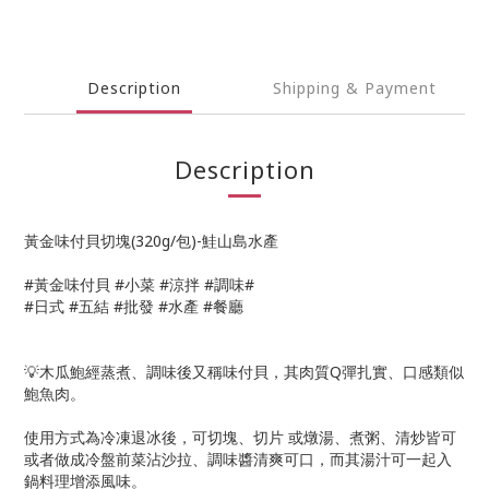
Description
Shipping & Payment
Description
黃金味付貝切塊(320g/包)-鮭山島水產
#黃金味付貝 #小菜 #涼拌 #調味#
#日式 #五結 #批發 #水產 #餐廳
💡木瓜鮑經蒸煮、調味後又稱味付貝，其肉質Q彈扎實、口感類似
鮑魚肉。
使用方式為冷凍退冰後，可切塊、切片 或燉湯、煮粥、清炒皆可
或者做成冷盤前菜沾沙拉、調味醬清爽可口，而其湯汁可一起入
鍋料理增添風味。