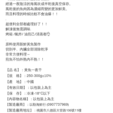
經過一夜陰涼的海風吹成半乾後真空保存。
風乾後的魚肉因為濃縮而變的更加鮮美。
而且料理的時候比較不會油爆！！
.
超便利全部都處理好了！！
解涷後無需調味.
烤箱 /氣炸/ 油煎己/清蒸都👌
.
原料使用新鮮黃魚製作
切剖半、內臟全部清除乾淨
非常方便料理～
煎魚不怕外熟內不熟！！
【品 名】：
黃魚一夜干
【規 格】：250-300
g
±
10%
【產 地】：中國
【有效日期】：以包裝上為主
【保 存】：冷凍-18°C以下
以包裝上為主
【
】：
內容物名稱
0907737969
【
】
：
以勒海鮮行 (
)
製造廠商
【
】：桃園市八德區大管路106號11樓
製造廠商地址