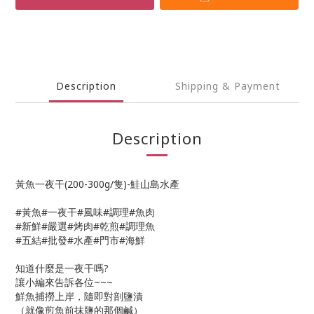
Description
Shipping & Payment
Description
黃魚一夜干(200-300g/隻)-鮭山島水產
#黃魚#一夜干#風味#調理#魚肉
#新鮮#嚴選#烤肉#乾煎#調理魚
#五結#批發#水產#門市#海鮮
知道什麼是一夜干嗎?
讓小編來告訴各位~~~
鮮魚捕撈上岸，隨即對剖鹽漬
（就像煎魚前抹鹽的那個鹹）