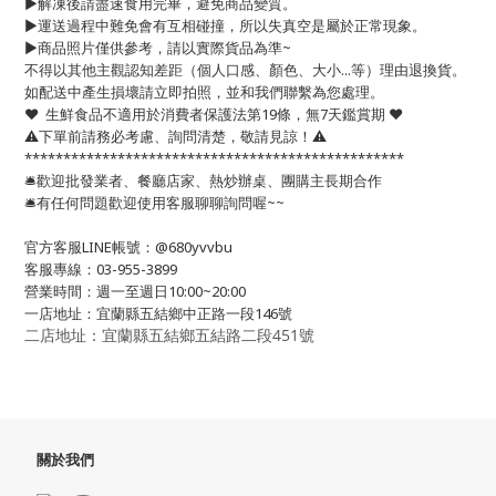
▶️解凍後請盡速食用完畢，避免商品變質。
▶️運送過程中難免會有互相碰撞，所以失真空是屬於正常現象。
▶️商品照片僅供參考，請以實際貨品為準~
不得以其他主觀認知差距（個人口感、顏色、大小...等）理由退換貨。
如配送中產生損壞請立即拍照，並和我們聯繫為您處理。
❤️ 生鮮食品不適用於消費者保護法第19條，無7天鑑賞期 ❤️
⚠️下單前請務必考慮、詢問清楚，敬請見諒！⚠️
*************************************************
🛎歡迎批發業者、餐廳店家、熱炒辦桌、團購主長期合作
🛎有任何問題歡迎使用客服聊聊詢問喔~~
官方客服LINE帳號：@680yvvbu
客服專線：03-955-3899
營業時間：週一至週日10:00~20:00
一店地址：宜蘭縣五結鄉中正路一段146號
二店地址：宜蘭縣五結鄉五結路二段451號
關於我們