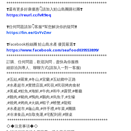
*************************************************
❣️還有更多好康優惠👇請加入鮭山島團購社團❣️
https://reurl.cc/lvR9oq
❣️任何問題請加👇客服*幫您解決你的疑問❣️
https://lin.ee/GvYvZmr
❣️
Facebook粉絲團 鮭山島水產 優質嚴選
❣️
https://www.facebook.com/seafood039553899/
*************************************************
訂購、任何問題，歡迎詢問，盡快為你服務
細節洽詢專人、聊聊方式(請加入一對一客服)
*************************************************
,#五結,#羅東,#冬山,#宜蘭,#五結鄉中正路
,#水產超市,#實體店面,#民宿,#民宿烤肉食材
,#美威,#鮭魚,#海鮮,#牛肉,#和牛,#露營,#餐廳
,#雞肉,#豬肉,#鴨肉,#鵝肉,#烏魚子,#生蠔
,#燒烤,#烤肉,#火鍋,#蝦子,#螃蟹,#龍蝦
,#水產超市,#龜山島,#伴手禮,#年菜,#團購
,#冷凍食品,#自取免運,#宅配到府,#辦桌
*************************************************
◇◆注意事項◆◇