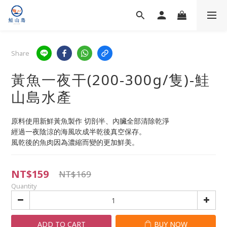
Share
黃魚一夜干(200-300g/隻)-鮭
山島水產
原料使用新鮮黃魚製作 切剖半、內臟全部清除乾淨
經過一夜陰涼的海風吹成半乾後真空保存。
風乾後的魚肉因為濃縮而變的更加鮮美。
NT$159
NT$169
Quantity
ADD TO CART
BUY NOW