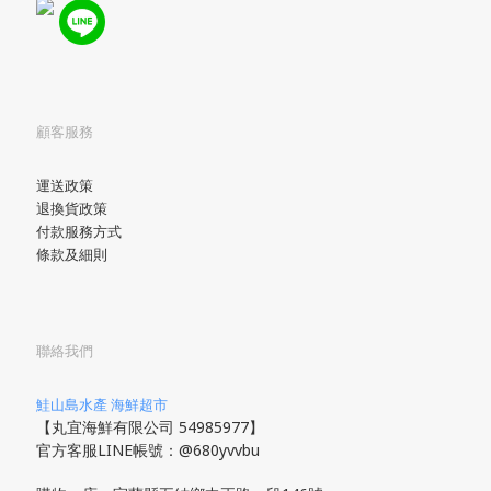
顧客服務
運送政策
退換貨政策
付款服務方式
條款及細則
聯絡我們
鮭山島水產 海鮮超市
【丸宜海鮮有限公司 54985977】
官方客服LINE帳號：@680yvvbu