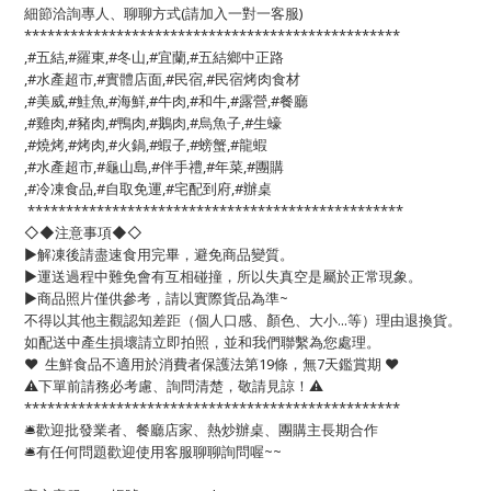
細節洽詢專人、聊聊方式(請加入一對一客服)
*************************************************
,#五結,#羅東,#冬山,#宜蘭,#五結鄉中正路
,#水產超市,#實體店面,#民宿,#民宿烤肉食材
,#美威,#鮭魚,#海鮮,#牛肉,#和牛,#露營,#餐廳
,#雞肉,#豬肉,#鴨肉,#鵝肉,#烏魚子,#生蠔
,#燒烤,#烤肉,#火鍋,#蝦子,#螃蟹,#龍蝦
,#水產超市,#龜山島,#伴手禮,#年菜,#團購
,#冷凍食品,#自取免運,#宅配到府,#辦桌
*************************************************
◇◆注意事項◆◇
▶️解凍後請盡速食用完畢，避免商品變質。
▶️運送過程中難免會有互相碰撞，所以失真空是屬於正常現象。
▶️商品照片僅供參考，請以實際貨品為準~
不得以其他主觀認知差距（個人口感、顏色、大小...等）理由退換貨。
如配送中產生損壞請立即拍照，並和我們聯繫為您處理。
❤️ 生鮮食品不適用於消費者保護法第19條，無7天鑑賞期 ❤️
⚠️下單前請務必考慮、詢問清楚，敬請見諒！⚠️
*************************************************
🛎歡迎批發業者、餐廳店家、熱炒辦桌、團購主長期合作
🛎有任何問題歡迎使用客服聊聊詢問喔~~