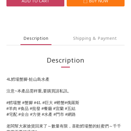
ADD TO CART
BUY NOW
Description
Shipping & Payment
Description
4L鱈場蟹腳-鮭山島水產
注意~本產品需秤重,要購買請私訊。
鱈場蟹
4L
巨大
螃蟹
俄羅斯
#
#蟹腳
#
#
#
#
羊肉
食品
批發
餐廳
宜蘭
五結
#
#
#
#
#
#
#
宅配
全台
方便
水產
門市
網路
#
#
#
#
#
老闆幫大家搶貨回來了～數量有限，喜歡鱈場蟹的鮭蜜們～千千