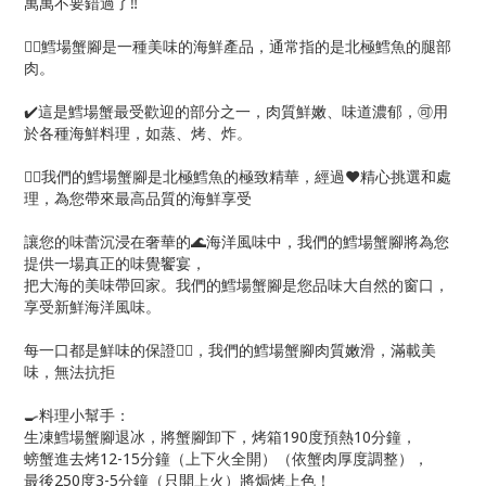
萬萬不要錯過了‼️
☝🏻鱈場蟹腳是一種美味的海鮮產品，通常指的是北極鱈魚的腿部
肉。
✔️這是鱈場蟹最受歡迎的部分之一，肉質鮮嫩、味道濃郁，🉑️用
於各種海鮮料理，如蒸、烤、炸。
☝🏻我們的鱈場蟹腳是北極鱈魚的極致精華，經過❤️精心挑選和處
理，為您帶來最高品質的海鮮享受
讓您的味蕾沉浸在奢華的🌊海洋風味中，我們的鱈場蟹腳將為您
提供一場真正的味覺饗宴，
把大海的美味帶回家。我們的鱈場蟹腳是您品味大自然的窗口，
享受新鮮海洋風味。
每一口都是鮮味的保證👍🏻，我們的鱈場蟹腳肉質嫩滑，滿載美
味，無法抗拒
🍳料理小幫手：
生凍鱈場蟹腳退冰，將蟹腳卸下，烤箱190度預熱10分鐘，
螃蟹進去烤12-15分鐘（上下火全開）（依蟹肉厚度調整），
最後250度3-5分鐘（只開上火）將焗烤上色！