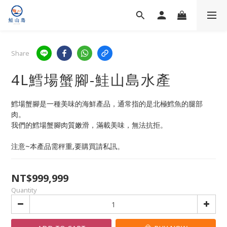
Share
4L鱈場蟹腳-鮭山島水產
鱈場蟹腳是一種美味的海鮮產品，通常指的是北極鱈魚的腿部
肉。
我們的鱈場蟹腳肉質嫩滑，滿載美味，無法抗拒。
注意~本產品需秤重,要購買請私訊。
NT$999,999
Quantity