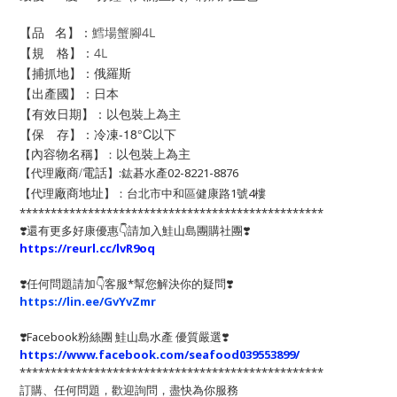
【品 名】：
鱈場蟹腳4L
【規 格】：
4L
【捕抓地】：
俄羅斯
【出產國】
：
日本
【有效日期】：以包裝上為主
【保 存】：冷凍-18°C以下
以包裝上為主
【
】：
內容物名稱
【代理
】:鈜碁水產02-8221-8876
廠商/電話
【代理
】：台北市中和區健康路1號4樓
廠商地址
*************************************************
❣️還有更多好康優惠👇請加入鮭山島團購社團❣️
https://reurl.cc/lvR9oq
❣️任何問題請加👇客服*幫您解決你的疑問❣️
https://lin.ee/GvYvZmr
❣️
Facebook粉絲團 鮭山島水產 優質嚴選
❣️
https://www.facebook.com/seafood039553899/
*************************************************
訂購、任何問題，歡迎詢問，盡快為你服務