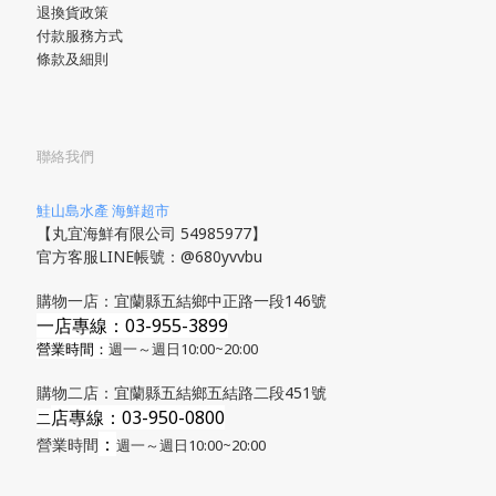
退換貨政策
付款服務方式
條款及細則
聯絡我們
鮭山島水產 海鮮超市
【丸宜海鮮有限公司 54985977】
官方客服LINE帳號：@680yvvbu
購物一店：宜蘭縣五結鄉中正路一段146號
一店專線：03-955-3899
營業時間：
週一～週日10:00~20:00
購物二店：宜蘭縣五結鄉五結路二段451號
店專線
：03-950-0800
​二
：
營業時間
週一～週日10:00~20:00