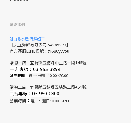
聯絡我們
鮭山島水產 海鮮超市
【丸宜海鮮有限公司 54985977】
官方客服LINE帳號：@680yvvbu
購物一店：宜蘭縣五結鄉中正路一段146號
一店專線：03-955-3899
營業時間：
週一～週日10:00~20:00
購物二店：宜蘭縣五結鄉五結路二段451號
店專線
：03-950-0800
​二
：
營業時間
週一～週日10:00~20:00
立即購買