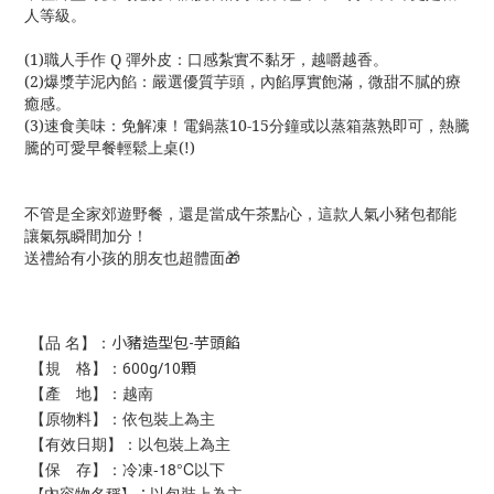
人等級。
(1)職人手作 Q 彈外皮：口感紮實不黏牙，越嚼越香。
(2)爆漿芋泥內餡：嚴選優質芋頭，內餡厚實飽滿，微甜不膩的療
癒感。
(3)速食美味：免解凍！電鍋蒸10-15分鐘或以蒸箱蒸熟即可，熱騰
騰的可愛早餐輕鬆上桌(!)
不管是全家郊遊野餐，還是當成午茶點心，這款人氣小豬包都能
讓氣氛瞬間加分！
送禮給有小孩的朋友也超體面🎁
【品 名】：
小豬造型包-芋頭餡
【規 格】
：
600g/10顆
【產 地】：越南
【原物料】：依包裝上為主
【有效日期】：以包裝上為主
【保 存】：冷凍-18°C以下
以包裝上為主