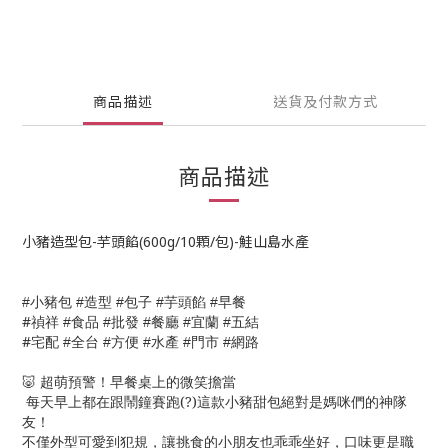
商品描述
送貨及付款方式
商品描述
小豬造型包-芋頭餡(600g/10顆/包)-鮭山島水產
小豬包
造型
包子
芋頭餡
早餐
#
#
#
#
#
#
禎祥
食品
批發
餐廳
宜蘭
五結
#
#
#
#
#
#
宅配
全台
方便
水產
門市
網路
#
#
#
#
#
🐷 超萌預警！早餐桌上的微笑擔當
每天早上都在跟鬧鐘賽跑(?)這款小豬甜包絕對是媽咪們的神隊
友！
不僅外型可愛到犯規，讓挑食的小朋友也乖乖坐好，口味更是職