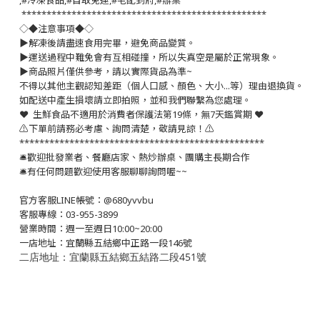
,#冷凍食品,#自取免運,#宅配到府,#辦桌
*************************************************
◇◆注意事項◆◇
▶️解凍後請盡速食用完畢，避免商品變質。
▶️運送過程中難免會有互相碰撞，所以失真空是屬於正常現象。
▶️商品照片僅供參考，請以實際貨品為準~
不得以其他主觀認知差距（個人口感、顏色、大小...等）理由退換貨。
如配送中產生損壞請立即拍照，並和我們聯繫為您處理。
❤️ 生鮮食品不適用於消費者保護法第19條，無7天鑑賞期 ❤️
⚠️下單前請務必考慮、詢問清楚，敬請見諒！⚠️
*************************************************
🛎歡迎批發業者、餐廳店家、熱炒辦桌、團購主長期合作
🛎有任何問題歡迎使用客服聊聊詢問喔~~
官方客服LINE帳號：@680yvvbu
客服專線：03-955-3899
營業時間：週一至週日10:00~20:00
一店地址：宜蘭縣五結鄉中正路一段146號
二店地址：宜蘭縣五結鄉五結路二段451號