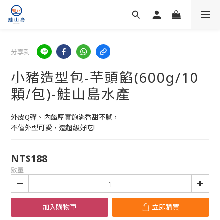
分享到
小豬造型包-芋頭餡(600g/10
顆/包)-鮭山島水產
外皮Q彈、內餡厚實飽滿香甜不膩，
不僅外型可愛，還超級好吃!
NT$188
數量
加入購物車
立即購買