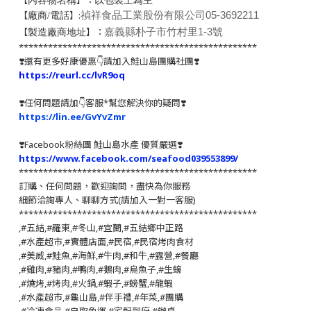
【
】：
內容物名稱
【
】:
禎祥食品工業股份有限公司
05-3692211
廠商/電話
【
】：
嘉義縣朴子市竹村里1-3號
製造廠商地址
*************************************************
❣️還有更多好康優惠👇請加入鮭山島團購社團❣️
https://reurl.cc/lvR9oq
❣️任何問題請加👇客服*幫您解決你的疑問❣️
https://lin.ee/GvYvZmr
❣️
Facebook粉絲團 鮭山島水產 優質嚴選
❣️
https://www.facebook.com/seafood039553899/
*************************************************
訂購、任何問題，歡迎詢問，盡快為你服務
細節洽詢專人、聊聊方式(請加入一對一客服)
*************************************************
,#五結,#羅東,#冬山,#宜蘭,#五結鄉中正路
,#水產超市,#實體店面,#民宿,#民宿烤肉食材
,#美威,#鮭魚,#海鮮,#牛肉,#和牛,#露營,#餐廳
,#雞肉,#豬肉,#鴨肉,#鵝肉,#烏魚子,#生蠔
,#燒烤,#烤肉,#火鍋,#蝦子,#螃蟹,#龍蝦
,#水產超市,#龜山島,#伴手禮,#年菜,#團購