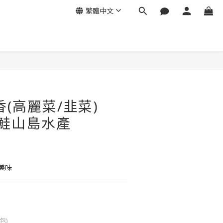
繁體中文
立即購買
香(高麗菜/韭菜)
-鮭山島水產
美味
包)