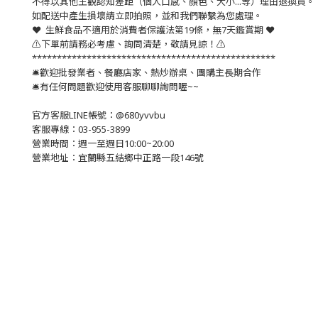
不得以其他主觀認知差距（個人口感、顏色、大小...等）理由退換貨。
如配送中產生損壞請立即拍照，並和我們聯繫為您處理。
❤️ 生鮮食品不適用於消費者保護法第19條，無7天鑑賞期 ❤️
⚠️下單前請務必考慮、詢問清楚，敬請見諒！⚠️
*************************************************
🛎歡迎批發業者、餐廳店家、熱炒辦桌、團購主長期合作
🛎有任何問題歡迎使用客服聊聊詢問喔~~
官方客服LINE帳號：@680yvvbu
客服專線：03-955-3899
營業時間：週一至週日10:00~20:00
營業地址：宜蘭縣五結鄉中正路一段146號