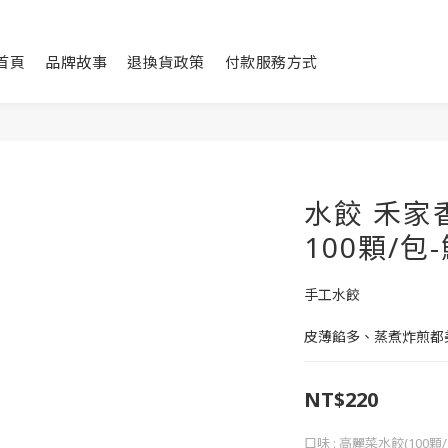
首頁
品牌故事
退換貨政策
付款服務方式
水餃 禾家
100顆/包
手工水餃
皮薄餡多、蒸煮炸煎都
NT$220
口味
: 高麗菜水餃(100顆/