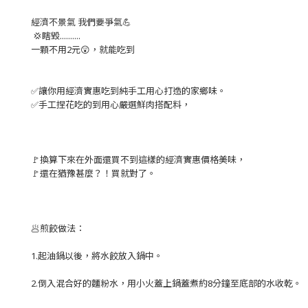
經濟不景氣 我們要爭氣💪
💢瞎毀..........
一顆不用2元😲，就能吃到
✅讓你用經濟實惠吃到純手工用心打造的家鄉味。
✅手工捏花吃的到用心嚴選鮮肉搭配料，
🚩換
算下來在外面還買不到這樣的經濟實惠價格美味，
🚩還在猶豫甚麼？！買就對了。
🥟煎餃
做法：
1.起油鍋以後，將水餃放入鍋中。
2.倒入混合好的麵粉水，用小火蓋上鍋蓋煮約8分鐘至底部的水收乾。