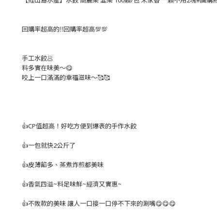
【鮭山島水產】水餃 高麗菜 韭菜 100顆/包 禾家香 一顆不用2塊#團購熱
回購率超高的‼️回購率超高💯💯
手工水餃🥟
料多實在味美～😋
咬上一口滿滿的幸福滋味～🥰🥰
👍CP值超高！好吃方便到爆表的手作水餃
👍一包就快2公斤了
👍
皮薄餡多、蒸煮炸煎都美味
👍
香氣四溢
~
料足味鮮~經濟又實惠~
👍
不敗款的美味 讓人一口接一口停不下來的涮嘴😋😋😋