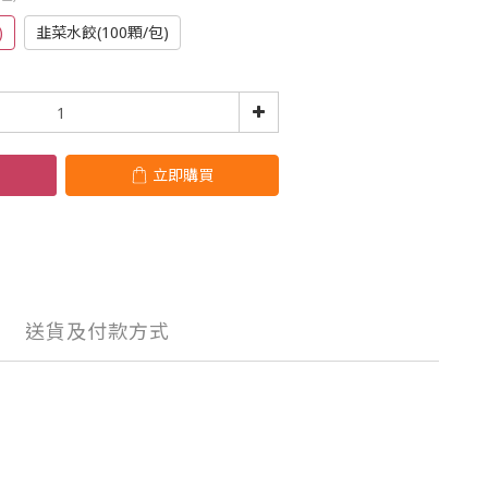
)
韭菜水餃(100顆/包)
立即購買
送貨及付款方式