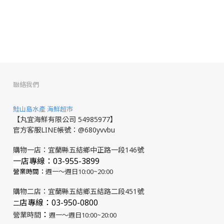
聯絡我們
鮭山島水產 海鮮超市
【丸宜海鮮有限公司 54985977】
官方客服LINE帳號：@680yvvbu
購物一店：宜蘭縣五結鄉中正路一段146號
一店專線：03-955-3899
營業時間：
週一～週日10:00~20:00
購物二店：宜蘭縣五結鄉五結路二段451號
店專線
：03-950-0800
​二
：
營業時間
週一～週日10:00~20:00