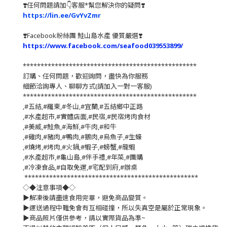
❣️任何問題請加👇客服*幫您解決你的疑問❣️
https://lin.ee/GvYvZmr
❣️
Facebook粉絲團 鮭山島水產 優質嚴選
❣️
https://www.facebook.com/seafood039553899/
*************************************************
訂購、任何問題，歡迎詢問，盡快為你服務
細節洽詢專人、聊聊方式(請加入一對一客服)
*************************************************
,#五結,#羅東,#冬山,#宜蘭,#五結鄉中正路
,#水產超市,#實體店面,#民宿,#民宿烤肉食材
,#美威,#鮭魚,#海鮮,#牛肉,#和牛
,#雞肉,#豬肉,#鴨肉,#鵝肉,#烏魚子,#生蠔
,#燒烤,#烤肉,#火鍋,#蝦子,#螃蟹,#龍蝦
,#水產超市,#龜山島,#伴手禮,#年菜,#團購
,#冷凍食品,#自取免運,#宅配到府,#辦桌
*************************************************
◇◆注意事項◆◇
▶️解凍後請盡速食用完畢，避免商品變質。
▶️運送過程中難免會有互相碰撞，所以失真空是屬於正常現象。
▶️商品照片僅供參考，請以實際貨品為準~