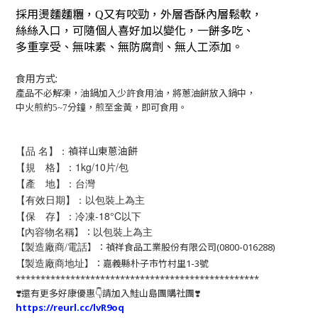
採用燙麵麵糰，Q又有咬勁，外層香酥內層鬆軟，
絲絲入口，可隨個人喜好加以變化，一餅多吃、
多重享受、無味素、無防腐劑、無人工添加。
食用方式:
產品不必解凍，油鍋加入少許食用油，將蔥油餅放入鍋中，
中火煎約5~7分鐘，煎至金黃，即可食用。
【品 名】：
禎祥山東蔥油餅
【規 格】：
1kg/10片/包
【產 地】：台灣
【有效日期】：以包裝上為主
【保 存】：冷凍-18°C以下
以包裝上為主
【
】：
內容物名稱
【
】：禎祥食品工業股份有限公司(0800-016288)
製造廠商/電話
【
】：嘉義縣朴子市竹村里1-3號
製造廠商地址
*************************************************
❣️還有更多好康優惠👇請加入鮭山島團購社團❣️
https://reurl.cc/lvR9oq