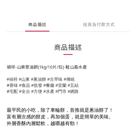
商品描述
送貨及付款方式
商品描述
禎祥-山東蔥油餅(1kg/10片/包)-鮭山島水產
山東
蔥油餅
傳統
#禎祥
#
#
#古早味 #
#
香味
食品
批發
餐廳
宜蘭
五結
#
#
#
#
#
#
宅配
全台
方便
水產
門市
網路
#
#
#
#
#
最平民的小吃，除了車輪餅，首推就是蔥油餅了！
富有層次感的餅皮，再加個蛋，就是簡單的美味。
外層香酥內層鬆軟，越嚼越有勁！