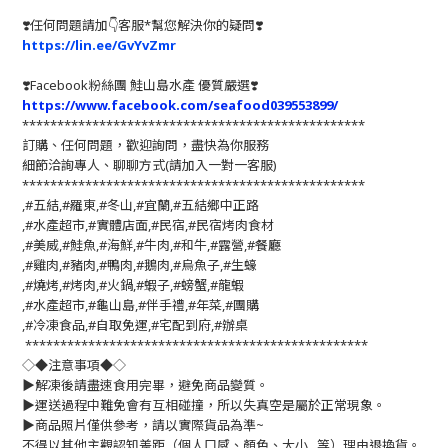
❣️任何問題請加👇客服*幫您解決你的疑問❣️
https://lin.ee/GvYvZmr
❣️
Facebook粉絲團 鮭山島水產 優質嚴選
❣️
https://www.facebook.com/seafood039553899/
*************************************************
訂購、任何問題，歡迎詢問，盡快為你服務
細節洽詢專人、聊聊方式(請加入一對一客服)
*************************************************
,#五結,#羅東,#冬山,#宜蘭,#五結鄉中正路
,#水產超市,#實體店面,#民宿,#民宿烤肉食材
,#美威,#鮭魚,#海鮮,#牛肉,#和牛,#露營,#餐廳
,#雞肉,#豬肉,#鴨肉,#鵝肉,#烏魚子,#生蠔
,#燒烤,#烤肉,#火鍋,#蝦子,#螃蟹,#龍蝦
,#水產超市,#龜山島,#伴手禮,#年菜,#團購
,#冷凍食品,#自取免運,#宅配到府,#辦桌
*************************************************
◇◆注意事項◆◇
▶️解凍後請盡速食用完畢，避免商品變質。
▶️運送過程中難免會有互相碰撞，所以失真空是屬於正常現象。
▶️商品照片僅供參考，請以實際貨品為準~
不得以其他主觀認知差距（個人口感、顏色、大小...等）理由退換貨。