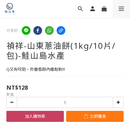
分享到
禎祥-山東蔥油餅(1kg/10片/
包)-鮭山島水產
Q又有咬勁，外層香酥內層鬆軟!!!
NT$128
數量
加入購物車
立即購買