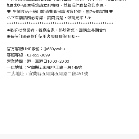
如配送中產生損壞請立即拍照，並和我們聯繫為您處理。
❤️ 生鮮食品不適用於消費者保護法第19條，無7天鑑賞期 ❤️
⚠️下單前請務必考慮、詢問清楚，敬請見諒！⚠️
*************************************************
🛎歡迎批發業者、餐廳店家、熱炒辦桌、團購主長期合作
🛎有任何問題歡迎使用客服聊聊詢問喔~~
官方客服LINE帳號：@680yvvbu
客服專線：03-955-3899
營業時間：週一至週日10:00~20:00
一店地址：宜蘭縣五結鄉中正路一段146號
二店地址：宜蘭縣五結鄉五結路二段451號