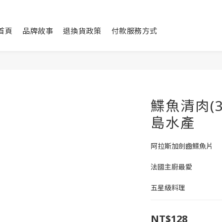
首頁
品牌故事
退換貨政策
付款服務方式
鰈魚清肉(3
島水產
阿拉斯加劍齒鰈魚片
法國主廚最愛
五星級料理
NT$128