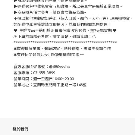
▶️解凍後請盡速食用完畢，避免商品變質。
▶️運送過程中難免會有互相碰撞，所以失真空是屬於正常現象。
▶️商品照片僅供參考，請以實際貨品為準~
不得以其他主觀認知差距（個人口感、顏色、大小...等）理由退換貨。
如配送中產生損壞請立即拍照，並和我們聯繫為您處理。
❤️ 生鮮食品不適用於消費者保護法第19條，無7天鑑賞期 ❤️
⚠️下單前請務必考慮、詢問清楚，敬請見諒！⚠️
*************************************************
🛎歡迎批發業者、餐廳店家、熱炒辦桌、團購主長期合作
🛎有任何問題歡迎使用客服聊聊詢問喔~~
官方客服LINE帳號：@680yvvbu
客服專線：03-955-3899
營業時間：週一至週日10:00~20:00
營業地址：宜蘭縣五結鄉中正路一段146號
關於我們