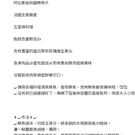
阿拉斯加劍齒鰈魚片
法國主廚最愛
五星級料理
脂肪含量較低
👍
含有豐富的蛋白質和各種維生素👍
急凍肉品🧊產地直送🛫煎烤裹粉酥炸超級美味
🤤嘗起來肉質綿密鮮嫩可口。
🍳適用各種料理清蒸鰈魚、香煎鰈魚、炭烤鰈魚都很美味哦！🥰🥰
🍳沒有刺已經處理好了，媽媽下班後抹些鹽巴直接乾煎，保證大人小孩搶著吃💁‍
👩‍🍳作法👩‍🍳
🍳鰈魚退冰，切成五等分，把多餘的水用廚房紙巾吸掉。
灑一點鹽跟黑胡椒，備用。