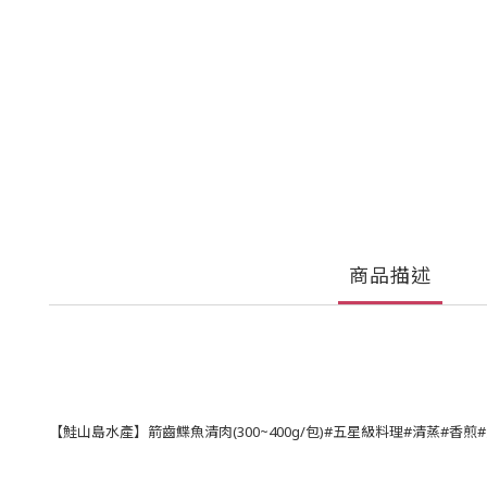
商品描述
【鮭山島水產】箭齒鰈魚清肉(300~400g/包)#五星級料理#
清蒸
#
香煎
#