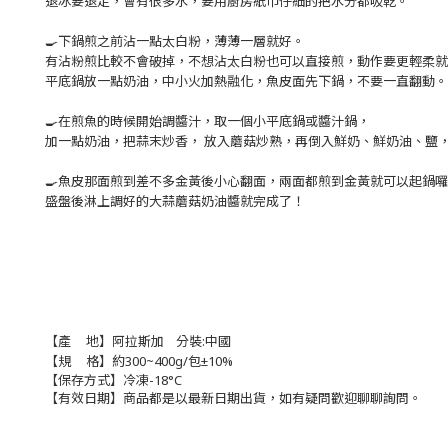
退冰要退足，會有很多水，要用廚房紙巾仔細的把水分都吸乾。
🍳下鍋煎之前沾一點太白粉，薄薄一層就好。
有沾粉煎比較不會破掉，不想沾太白粉也可以直接煎，動作要更輕柔就
平底鍋放一點奶油，中小火加熱融化，魚皮面先下鍋，不要一直翻動。
🍳在煎魚的時候開始調醬汁，取一個小平底鍋或醬汁鍋，
加一點奶油，把蒜末炒香， 放入蘑菇炒熟，再倒入鮮奶、鮮奶油、鹽
🍳魚皮那面煎到差不多金黃後小心翻面，兩面都煎到金黃就可以起鍋
盛盤後淋上調好的大蒜蘑菇奶油醬就完成了！
【
產     地】阿拉斯加    分裝:中國
【規 格】約300~400g/包
±10%
【保存方式】冷凍-18°C
【有效日期】商品都是以最新日期出貨，如有疑問歡迎聊聊詢問。