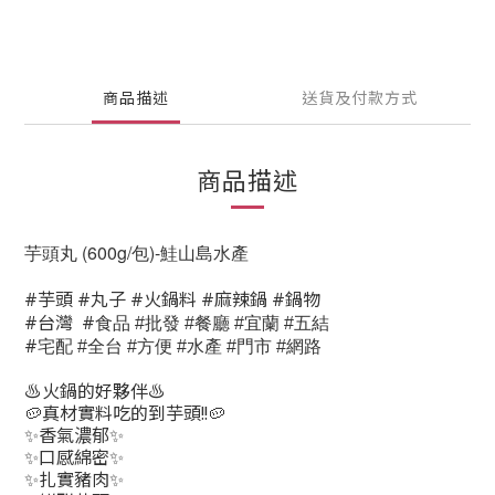
商品描述
送貨及付款方式
商品描述
芋頭丸 (600g/包)-鮭山島水產
#芋頭 #丸子 #火鍋料 #麻辣鍋 #鍋物
#台灣 #
食品
批發
餐廳
宜蘭
五結
#
#
#
#
#
宅配
全台
方便
水產
門市
網路
#
#
#
#
#
♨️火鍋的好夥伴♨️
🥔真材實料吃的到芋頭!!🥔
✨香氣濃郁✨
✨口感綿密✨
✨扎實豬肉✨