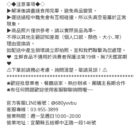
◇◆注意事項◆◇
▶️解凍後請盡速食用完畢，避免商品變質。
▶️運送過程中難免會有互相碰撞，所以失真空是屬於正常
現象。
▶️商品照片僅供參考，請以實際貨品為準~
不得以其他主觀認知差距（個人口感、顏色、大小...等）
理由退換貨。
如配送中產生損壞請立即拍照，並和我們聯繫為您處理。
❤️ 生鮮食品不適用於消費者保護法第19條，無7天鑑賞期
❤️
⚠️下單前請務必考慮、詢問清楚，敬請見諒！⚠️
***********************************************
🛎歡迎批發業者、餐廳店家、熱炒辦桌、團購主長期合作
🛎有任何問題歡迎使用客服聊聊詢問喔~~
官方客服LINE帳號：@680yvvbu
客服專線：03-955-3899
營業時間：週一至週日10:00~20:00
營業地址：宜蘭縣五結鄉中正路一段146號