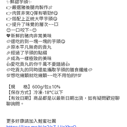
✨鮮甜芋頭✨
👉️嚴選豬後腿肉製作🍖
👉️肉質非常Q彈有嚼勁!!😋
👉️搭配上正統大甲芋頭😋
👉️提升了味覺的層次~~💥
😊一口咬下~😊
💖新鮮的豬肉非常美味
🥔還吃的到一塊一塊的芋頭😋
🎉原本平凡無奇的貢丸
🎉經過了芋頭的點綴
🎉成為一樣極致的美味
👍️愛吃貢丸的你千萬不要錯過👍️
🥔吃貢丸的同時還能攝取芋頭的膳食纖維🥔
💯想吃幾顆就吃幾顆~~吃不用怕的!!💯
【規       格】600g/包±10%
【保存方式】冷凍-18°C以下
【有效日期】商品都是以最新日期出貨，如有疑問歡迎聊
聊詢問。
更多好康請加入鮭蜜社團