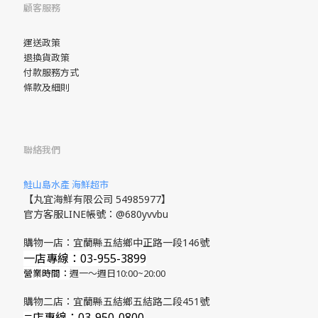
顧客服務
運送政策
退換貨政策
付款服務方式
條款及細則
聯絡我們
鮭山島水產 海鮮超市
【丸宜海鮮有限公司 54985977】
官方客服LINE帳號：@680yvvbu
購物一店：宜蘭縣五結鄉中正路一段146號
一店專線：03-955-3899
營業時間：
週一～週日10:00~20:00
購物二店：宜蘭縣五結鄉五結路二段451號
店專線
：03-950-0800