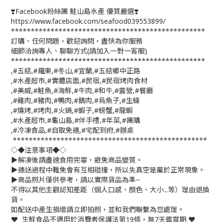
❣️Facebook粉絲團 鮭山島水產 優質嚴選❣️
https://www.facebook.com/seafood039553899/
*************************************************
訂購、任何問題，歡迎詢問，盡快為你服務
細節洽詢專人、聊聊方式(請加入一對一客服)
*************************************************
,#五結,#羅東,#冬山,#宜蘭,#五結鄉中正路
,#水產超市,#實體店面,#民宿,#民宿烤肉食材
,#美威,#鮭魚,#海鮮,#牛肉,#和牛,#露營,#餐廳
,#雞肉,#豬肉,#鴨肉,#鵝肉,#烏魚子,#生蠔
,#燒烤,#烤肉,#火鍋,#蝦子,#螃蟹,#龍蝦
,#水產超市,#龜山島,#伴手禮,#年菜,#團購
,#冷凍食品,#自取免運,#宅配到府,#辦桌
*************************************************
◇◆注意事項◆◇
▶️解凍後請盡速食用完畢，避免商品變質。
▶️運送過程中難免會有互相碰撞，所以失真空是屬於正常現象。
▶️商品照片僅供參考，請以實際貨品為準~
不得以其他主觀認知差距（個人口感、顏色、大小...等）理由退換
貨。
如配送中產生損壞請立即拍照，並和我們聯繫為您處理。
❤️ 生鮮食品不適用於消費者保護法第19條，無7天鑑賞期 ❤️