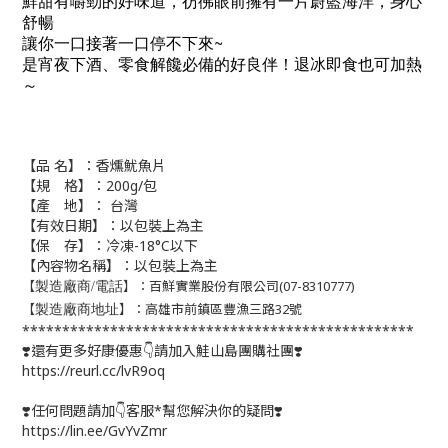
鮮甜有嚼勁的好味道，彷彿眼前擁有一片蔚藍海洋，身心
舒暢
讓你一口接著一口停不下來~
是宵夜下酒、零食解饞必備的好良伴！退冰即食也可加熱
～
【品 名】：
香燻魷魚片
【規 格】：200g/包
【產 地】： 台灣
【有效日期】：以包裝上為主
【保 存】：冷凍-18°C以下
【內容物名稱】：以包裝上為主
【
】：百鮮實業股份有限公司(07-8310777)
製造廠商/電話
【
】：高雄市前鎮區豐漁三路32號
製造廠商地址
*************************************************
❣️還有更多好康優惠👇請加入鮭山島團購社團❣️
https://reurl.cc/lvR9oq
❣️任何問題請加👇客服*幫您解決你的疑問❣️
https://lin.ee/GvYvZmr