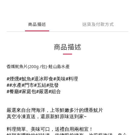
商品描述
送貨及付款方式
商品描述
香燻魷魚片(200g /包)-鮭山島水產
#煙燻#魷魚#退冰即食#美味#料理
##水產#門市#五結#批發
#餐廳#家庭包#嚴選#組合
嚴選來自台灣海洋，上等鮮嫩多汁的燻香魷片
真空冷凍直送，還原新鮮原味送到家~
料理簡單、美味可口，送禮自用兩相宜！