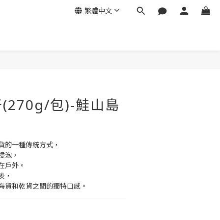
繁體中文
立即購買
270g/包)-鮭山島
貨的一種傳統方式，
浸泡，
在戶外。
後，
海貨和乾貨之間的獨特口感。