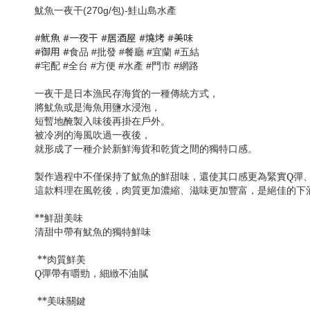
魷魚一夜干(270g/包)-鮭山島水產
#魷魚 #一夜干 #居酒屋 #燒烤 #美味
#御用 #
食品
批發
餐廳
宜蘭
五結
#
#
#
#
#
宅配
全台
方便
水產
門市
網路
#
#
#
#
#
一夜干是日本漁民存海貨的一種傳統方式，
將魷魚或是海魚用鹽水浸泡，
短暫地醃製入味後再掛在戶外。
被冷冽的海風吹過一夜後，
就形成了一種介於新鮮海貨和乾貨之間的獨特口感。
製作過程中不僅保持了魷魚的鮮甜味，還使其口感更為緊實Q彈
這款料理在風乾後，肉質更加濃縮、滋味更加豐富，是絕佳的下
**鮮甜美味
清甜中帶有魷魚的獨特鮮味
**肉質鮮美
Q彈帶有嚼勁，細緻不油膩
**美味關鍵