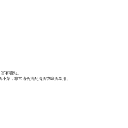
、富有嚼勁。
酒小菜，非常適合搭配清酒或啤酒享用。