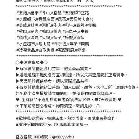
細節洽詢專人、聊聊方式(請加入一對一客服)
*************************************************
,#五結,#羅東,#冬山,#宜蘭,#五結鄉中正路
,#水產超市,#實體店面,#民宿,#民宿烤肉食材
,#美威,#鮭魚,#海鮮,#牛肉,#和牛,#露營,#餐廳
,#雞肉,#豬肉,#鴨肉,#鵝肉,#烏魚子,#生蠔
,#燒烤,#烤肉,#火鍋,#蝦子,#螃蟹,#龍蝦
,#水產超市,#龜山島,#伴手禮,#年菜,#團購
,#冷凍食品,#自取免運,#宅配到府,#辦桌
*************************************************
◇◆注意事項◆◇
▶️解凍後請盡速食用完畢，避免商品變質。
▶️運送過程中難免會有互相碰撞，所以失真空是屬於正常現象。
▶️商品照片僅供參考，請以實際貨品為準~
不得以其他主觀認知差距（個人口感、顏色、大小...等）理由退換貨
如配送中產生損壞請立即拍照，並和我們聯繫為您處理。
❤️ 生鮮食品不適用於消費者保護法第19條，無7天鑑賞期 ❤️
⚠️下單前請務必考慮、詢問清楚，敬請見諒！⚠️
*************************************************
🛎歡迎批發業者、餐廳店家、熱炒辦桌、團購主長期合作
🛎有任何問題歡迎使用客服聊聊詢問喔~~
官方客服LINE帳號：@680yvvbu