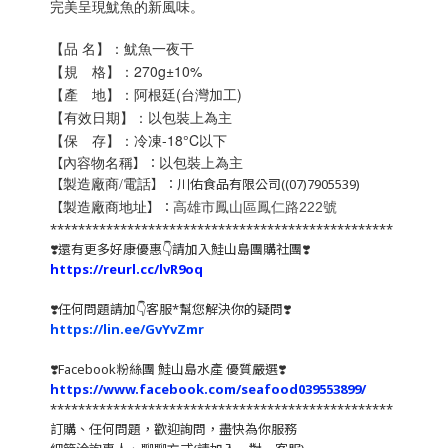
完美呈現魷魚的新風味。
【品 名】：魷魚一夜干
【規 格】：270
g
±10%
【產 地】：阿根廷(台灣加工)
【有效日期】：以包裝上為主
【保 存】：冷凍-18°C以下
以包裝上為主
【
】：
內容物名稱
【
】：川佑食品有限公司((07)7905539)
製造廠商/電話
【
】：
高雄市鳳山區鳳仁路222號
製造廠商地址
*************************************************
❣️還有更多好康優惠👇請加入鮭山島團購社團❣️
https://reurl.cc/lvR9oq
❣️任何問題請加👇客服*幫您解決你的疑問❣️
https://lin.ee/GvYvZmr
❣️
Facebook粉絲團 鮭山島水產 優質嚴選
❣️
https://www.facebook.com/seafood039553899/
*************************************************
訂購、任何問題，歡迎詢問，盡快為你服務