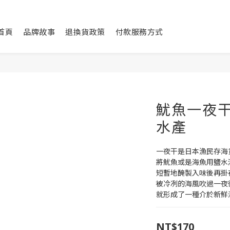
首頁
品牌故事
退換貨政策
付款服務方式
魷魚一夜干(
水產
一夜干是日本漁民存海
將魷魚或是海魚用鹽水
短暫地醃製入味後再掛
被冷冽的海風吹過一夜
就形成了一種介於新鮮
NT$170