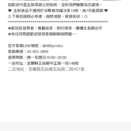
如配送中產生損壞請立即拍照，並和我們聯繫為您處理。
❤️ 生鮮食品不適用於消費者保護法第19條，無7天鑑賞期 ❤️
⚠️下單前請務必考慮、詢問清楚，敬請見諒！⚠️
*************************************************
🛎歡迎批發業者、餐廳店家、熱炒辦桌、團購主長期合作
🛎有任何問題歡迎使用客服聊聊詢問喔~~
官方客服LINE帳號：@680yvvbu
客服專線：03-955-3899
營業時間：週一至週日10:00~20:00
一店地址：宜蘭縣五結鄉中正路一段146號
二店地址：宜蘭縣五結鄉五結路二段451號