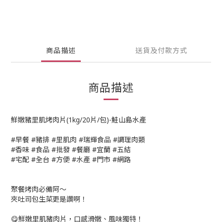
商品描述
送貨及付款方式
商品描述
鮮嫩豬里肌烤肉片(1kg/20片/包)-鮭山島水產
#早餐 #豬排 #里肌肉 #瑞輝食品 #調理肉類
#香味 #食品 #批發 #餐廳 #宜蘭 #五結
#宅配 #全台 #方便 #水產 #門市 #網路
聚餐烤肉必備阿～
夾吐司包生菜更是讚啊！
😋鮮嫩里肌豬肉片，口感滑嫩、風味獨特！