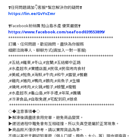
❣️任何問題請加👇客服*幫您解決你的疑問❣️
https://lin.ee/GvYvZmr
❣️
Facebook粉絲團 鮭山島水產 優質嚴選
❣️
https://www.facebook.com/seafood039553899/
*************************************************
訂購、任何問題，歡迎詢問，盡快為你服務
細節洽詢專人、聊聊方式(請加入一對一客服)
*************************************************
,#五結,#羅東,#冬山,#宜蘭,#五結鄉中正路
,#水產超市,#實體店面,#民宿,#民宿烤肉食材
,#美威,#鮭魚,#海鮮,#牛肉,#和牛,#露營,#餐廳
,#雞肉,#豬肉,#鴨肉,#鵝肉,#烏魚子,#生蠔
,#燒烤,#烤肉,#火鍋,#蝦子,#螃蟹,#龍蝦
,#水產超市,#龜山島,#伴手禮,#年菜,#團購
,#冷凍食品,#自取免運,#宅配到府,#辦桌
*************************************************
◇◆注意事項◆◇
▶️解凍後請盡速食用完畢，避免商品變質。
▶️運送過程中難免會有互相碰撞，所以失真空是屬於正常現象。
▶️商品照片僅供參考，請以實際貨品為準~
不得以其他主觀認知差距（個人口感、顏色、大小...等）理由退換貨。