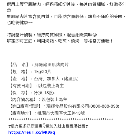
選用上等里肌豬肉，經過精細切片後，每片肉質細膩、鮮嫩多汁
😍
里肌豬肉片富含蛋白質，且脂肪含量較低，讓您不僅吃的美味，
也吃得健康~~
特調醬汁醃製，維持肉質鮮嫩，鹹香細緻美味🤤
解凍即可烹飪，利用烤箱、乾煎、燒烤⋯等相當方便喔！
【品 名】：
鮮嫩豬里肌烤肉片
【規 格】：1kg/20片
【產 地】：台灣、加拿大（豬里肌）
【有效日期】：以包裝上為主
【保 存】：冷凍-18度c
以包裝上為主
【
】：
內容物名稱
瑞輝食品股份有限公司
0800-888-898
【進口
】：
(
)
廠商/電話
桃園市大園區大工路13號
【
】：
廠商地址
*************************************************
❣️還有更多好康優惠👇請加入鮭山島團購社團❣️
https://reurl.cc/lvR9oq