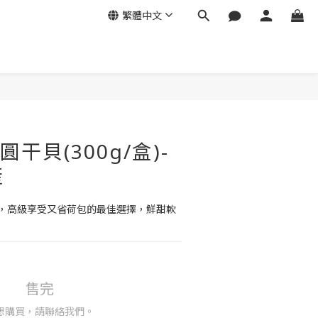
繁體中文
圓干貝(300g/盒)-
產
，高級享受又省荷包的最佳選擇，鮮甜軟
售完
想購買，請聯絡我們。