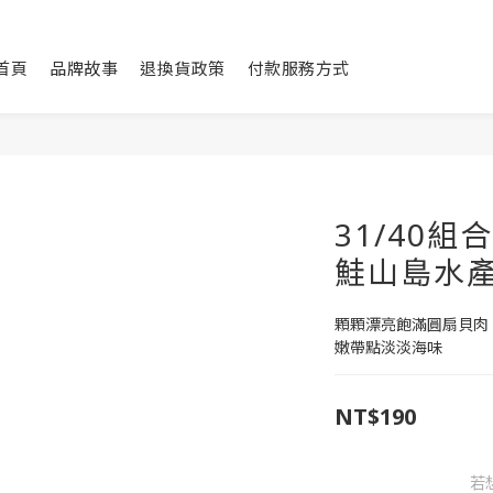
首頁
品牌故事
退換貨政策
付款服務方式
31/40組合
鮭山島水
顆顆漂亮飽滿圓扇貝肉
嫩帶點淡淡海味
NT$190
若