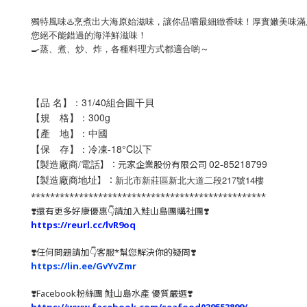
獨特風味♨️烹煮出大海原始滋味，讓你品嚐最細緻香味！厚實嫩美味滿
您絕不能錯過的海洋鮮滋味！
🍳蒸、煮、炒、炸，各種料理方式都適合喲～
【品 名】：
31/40組合圓干貝
【規 格】：300g
【產 地】：中國
【保 存】：冷凍-18°C以下
02-85218799
【
】：元家企業股份有限公司
製造廠商/電話
新北市新莊區新北大道二段217號14樓
【
】：
製造廠商地址
*************************************************
❣️還有更多好康優惠👇請加入鮭山島團購社團❣️
https://reurl.cc/lvR9oq
❣️任何問題請加👇客服*幫您解決你的疑問❣️
https://lin.ee/GvYvZmr
❣️
Facebook粉絲團 鮭山島水產 優質嚴選
❣️