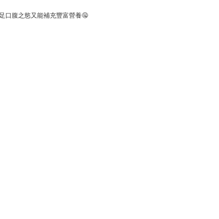
足口腹之慾又能補充豐富營養🤤