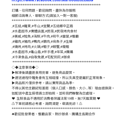
https://www.facebook.com/seafood039553899/
*************************************************
訂購、任何問題，歡迎詢問，盡快為你服務
細節洽詢專人、聊聊方式(請加入一對一客服)
*************************************************
,#五結,#羅東,#冬山,#宜蘭,#五結鄉中正路
,#水產超市,#實體店面,#民宿,#民宿烤肉食材
,#美威,#鮭魚,#海鮮,#牛肉,#和牛,#露營,#餐廳
,#雞肉,#豬肉,#鴨肉,#鵝肉,#烏魚子,#生蠔
,#燒烤,#烤肉,#火鍋,#蝦子,#螃蟹,#龍蝦
,#水產超市,#龜山島,#伴手禮,#年菜,#團購
,#冷凍食品,#自取免運,#宅配到府,#辦桌
*************************************************
◇◆注意事項◆◇
▶️解凍後請盡速食用完畢，避免商品變質。
▶️運送過程中難免會有互相碰撞，所以失真空是屬於正常現象。
▶️商品照片僅供參考，請以實際貨品為準~
不得以其他主觀認知差距（個人口感、顏色、大小...等）理由退換貨。
如配送中產生損壞請立即拍照，並和我們聯繫為您處理。
❤️ 生鮮食品不適用於消費者保護法第19條，無7天鑑賞期 ❤️
⚠️下單前請務必考慮、詢問清楚，敬請見諒！⚠️
*************************************************
🛎歡迎批發業者、餐廳店家、熱炒辦桌、團購主長期合作