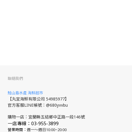
聯絡我們
鮭山島水產 海鮮超市
【丸宜海鮮有限公司 54985977】
官方客服LINE帳號：@680yvvbu
購物一店：宜蘭縣五結鄉中正路一段146號
一店專線：03-955-3899
營業時間：
週一～週日10:00~20:00