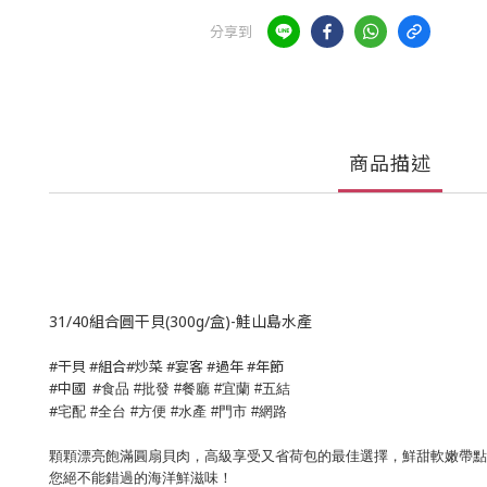
分享到
商品描述
31/40組合圓干貝(300g/盒)-鮭山島水產
#干貝 #組合#炒菜 #宴客 #過年 #年節
#中國 #
食品
批發
餐廳
宜蘭
五結
#
#
#
#
#
宅配
全台
方便
水產
門市
網路
#
#
#
#
#
顆顆漂亮飽滿圓扇貝肉，高級享受又省荷包的最佳選擇，鮮甜軟嫩帶
您絕不能錯過的海洋鮮滋味！