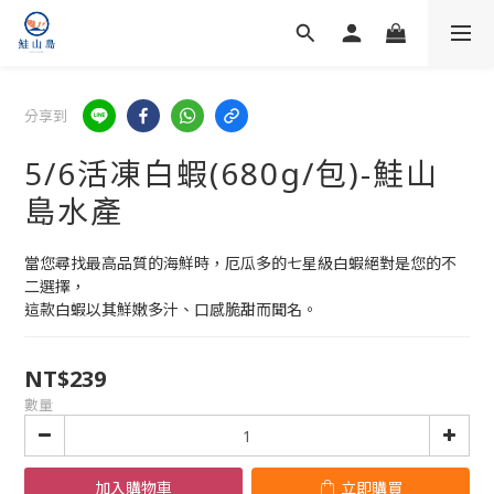
分享到
5/6活凍白蝦(680g/包)-鮭山
島水產
當您尋找最高品質的海鮮時，厄瓜多的七星級白蝦絕對是您的不
二選擇，
這款白蝦以其鮮嫩多汁、口感脆甜而聞名。
NT$239
數量
加入購物車
立即購買