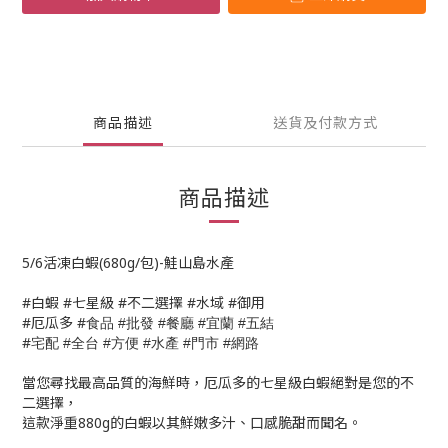
商品描述
送貨及付款方式
商品描述
5/6活凍白蝦(680g/包)-鮭山島水產
#白蝦 #七星級 #不二選擇 #水域 #御用
#厄瓜多 #
食品
批發
餐廳
宜蘭
五結
#
#
#
#
#
宅配
全台
方便
水產
門市
網路
#
#
#
#
#
當您尋找最高品質的海鮮時，厄瓜多的七星級白蝦絕對是您的不
二選擇，
這款淨重880g的白蝦以其鮮嫩多汁、口感脆甜而聞名。