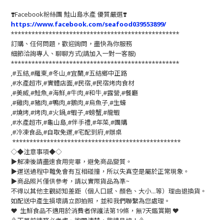
❣️
Facebook粉絲團 鮭山島水產 優質嚴選
❣️
https://www.facebook.com/seafood039553899/
*************************************************
訂購、任何問題，歡迎詢問，盡快為你服務
細節洽詢專人、聊聊方式(請加入一對一客服)
*************************************************
,#五結,#羅東,#冬山,#宜蘭,#五結鄉中正路
,#水產超市,#實體店面,#民宿,#民宿烤肉食材
,#美威,#鮭魚,#海鮮,#牛肉,#和牛,#露營,#餐廳
,#雞肉,#豬肉,#鴨肉,#鵝肉,#烏魚子,#生蠔
,#燒烤,#烤肉,#火鍋,#蝦子,#螃蟹,#龍蝦
,#水產超市,#龜山島,#伴手禮,#年菜,#團購
,#冷凍食品,#自取免運,#宅配到府,#辦桌
*************************************************
◇◆注意事項◆◇
▶️解凍後請盡速食用完畢，避免商品變質。
▶️運送過程中難免會有互相碰撞，所以失真空是屬於正常現象。
▶️商品照片僅供參考，請以實際貨品為準~
不得以其他主觀認知差距（個人口感、顏色、大小...等）理由退換貨。
如配送中產生損壞請立即拍照，並和我們聯繫為您處理。
❤️ 生鮮食品不適用於消費者保護法第19條，無7天鑑賞期 ❤️