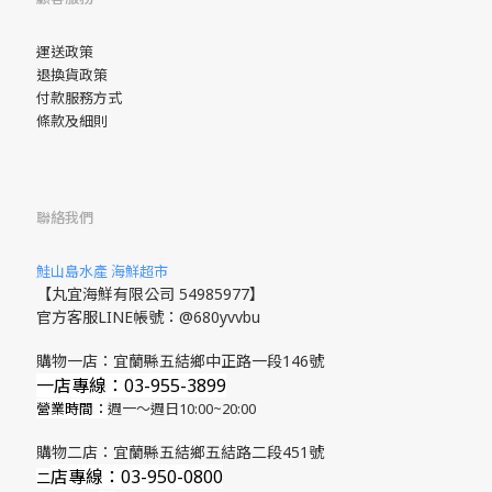
運送政策
退換貨政策
付款服務方式
條款及細則
聯絡我們
鮭山島水產 海鮮超市
【丸宜海鮮有限公司 54985977】
官方客服LINE帳號：@680yvvbu
購物一店：宜蘭縣五結鄉中正路一段146號
一店專線：03-955-3899
營業時間：
週一～週日10:00~20:00
購物二店：宜蘭縣五結鄉五結路二段451號
店專線
：03-950-0800
​二