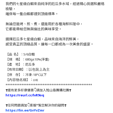
我們的七星級白蝦來自純淨的厄瓜多水域，經過精心挑選和嚴格
檢驗，
確保每一隻白蝦都達到頂級標準。
無論您是烤、煎、煮，還是用於各種海鮮料理中，
它都能帶給您無與倫比的美味享受。
選擇厄瓜多七星級白蝦，品味來自海洋的鮮美，
感受真正的頂級品質。讓每一口都成為一次美食的盛宴。
【品 名
】：5/6白蝦
【規
格】：680g±10%(淨重)
【產 地】：厄瓜多
【有效日期】：
以包裝上為主
【保 存】：冷凍-18°C以下
【
】：
內容物名稱
白蝦
*************************************************
❣️還有更多好康優惠👇請加入鮭山島團購社團❣️
https://reurl.cc/lvR9oq
❣️任何問題請加👇客服*幫您解決你的疑問❣️
https://lin.ee/GvYvZmr