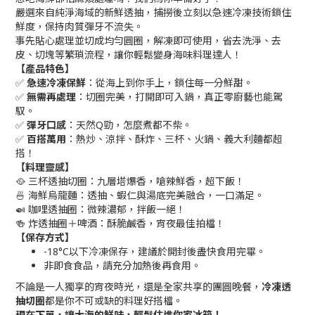
嚴選來自純淨海域的新鮮透抽，捕撈後立刻以急速冷凍技術鎖住
鮮度，保持肉質彈牙不流失。
事先貼心處理並切成均勻圓圈，解凍即可使用，省去洗淨、去
皮、切塊等繁瑣流程，讓你輕鬆變身海味料理達人！
【產品特色】
✅
急速冷凍保鮮
：從海上到你手上，鎖住每一分鮮甜。
✅
無需再處理
：切圈完美，打開即可入鍋，真正零廚藝也能駕
馭。
✅
彈牙口感
：天然Q勁，怎麼煮都不柴。
✅
百搭萬用
：熱炒、涼拌、酥炸、三杯、火鍋、義大利麵都超
搭！
【料理靈感】
🥘 三杯透抽切圈：九層塔爆香，嗆辣鮮香，超下飯！
🍜 海鮮烏龍麵：透抽、蝦仁與湯底完美融合，一口滿足。
🍛 咖哩透抽圈：微辣濃郁，拌飯一絕！
🍻 炸透抽圈＋啤酒：酥脆鹹香，宵夜最佳拍檔！
【保存方式】
-18°C以下冷凍保存，建議於開封後盡快食用完畢。
非即食食品，請充分加熱後再食用。
不論是一人獨享的宵夜時光，還是全家共享的團圓晚餐，
冷凍透
抽切圈
都是你不可或缺的料理好搭檔。
現在下單，讓大海的鮮味，輕鬆住進你家冰箱！