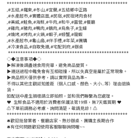
*************************************************
,#五結,#羅東,#冬山,#宜蘭,#五結鄉中正路
,#水產超市,#實體店面,#民宿,#民宿烤肉食材
,#美威,#鮭魚,#海鮮,#牛肉,#和牛,#露營,#餐廳
,#雞肉,#豬肉,#鴨肉,#鵝肉,#烏魚子,#生蠔
,#燒烤,#烤肉,#火鍋,#蝦子,#螃蟹,#龍蝦
,#水產超市,#龜山島,#伴手禮,#年菜,#團購
,#冷凍食品,#自取免運,#宅配到府,#辦桌
*************************************************
◇◆注意事項◆◇
▶️解凍後請盡速食用完畢，避免商品變質。
▶️運送過程中難免會有互相碰撞，所以失真空是屬於正常現象。
▶️商品照片僅供參考，請以實際貨品為準~
不得以其他主觀認知差距（個人口感、顏色、大小...等）理由退換
貨。
如配送中產生損壞請立即拍照，並和我們聯繫為您處理。
❤️ 生鮮食品不適用於消費者保護法第19條，無7天鑑賞期 ❤️
⚠️下單前請務必考慮、詢問清楚，敬請見諒！⚠️
*************************************************
🛎歡迎批發業者、餐廳店家、熱炒辦桌、團購主長期合作
🛎有任何問題歡迎使用客服聊聊詢問喔~~