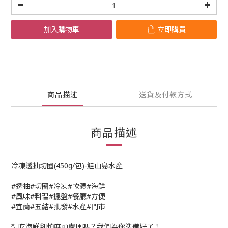
加入購物車
立即購買
商品描述
送貨及付款方式
商品描述
冷凍透抽切圈(450g/包)-鮭山島水產
#透抽#切圈#冷凍#軟體#海鮮
#風味#料理#擺盤#餐廳#方便
#宜蘭#五結#批發#水產#門市
想吃海鮮卻怕麻煩處理嗎？我們為你準備好了！