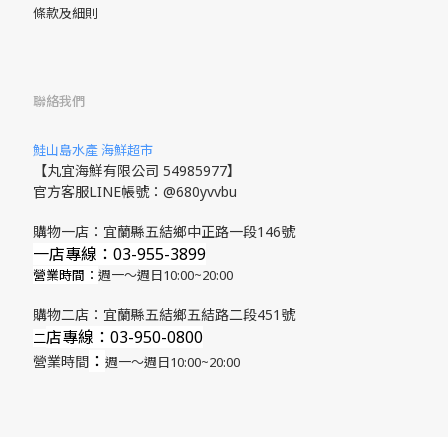
條款及細則
聯絡我們
鮭山島水產 海鮮超市
【丸宜海鮮有限公司 54985977】
官方客服LINE帳號：@680yvvbu
購物一店：宜蘭縣五結鄉中正路一段146號
一店專線：03-955-3899
營業時間：
週一～週日10:00~20:00
購物二店：宜蘭縣五結鄉五結路二段451號
店專線
：03-950-0800
​二
：
營業時間
週一～週日10:00~20:00