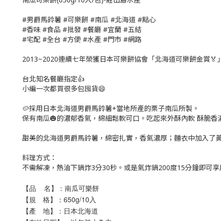
#男爵馬鈴薯 #可樂餅 #南瓜 #北海道 #點心
#香味 #食品 #批發 #餐廳 #宜蘭 #五結
#宅配 #全台 #方便 #水產 #門市 #網路
2013~2020連續七年榮獲日本可樂餅協會「北海道可樂餅金賞🏅」 
台北知名餐廳指定👍
小編一次都買很多包囤貨😄
🥔採用日本北海道男爵馬鈴薯+當地所產的栗子南瓜所製。
保有南瓜🎃的濃郁香氣，綿細鬆軟可口。吃起來外酥內軟 酥脆香濃
甜美的北海道男爵馬鈴薯，綿密扎實，香氣濃厚；麵衣中加入了
料理方式：
不需解凍，熱油下鍋炸3分30秒。或是氣炸鍋200度15分鐘即可享
【品 名】：南瓜可樂餅
【規 格】：650g/10入
【產 地】：日本北海道