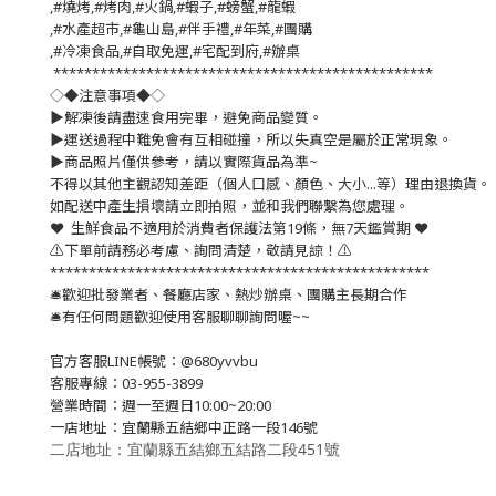
,#燒烤,#烤肉,#火鍋,#蝦子,#螃蟹,#龍蝦
,#水產超市,#龜山島,#伴手禮,#年菜,#團購
,#冷凍食品,#自取免運,#宅配到府,#辦桌
*************************************************
◇◆注意事項◆◇
▶️解凍後請盡速食用完畢，避免商品變質。
▶️運送過程中難免會有互相碰撞，所以失真空是屬於正常現象。
▶️商品照片僅供參考，請以實際貨品為準~
不得以其他主觀認知差距（個人口感、顏色、大小...等）理由退換貨。
如配送中產生損壞請立即拍照，並和我們聯繫為您處理。
❤️ 生鮮食品不適用於消費者保護法第19條，無7天鑑賞期 ❤️
⚠️下單前請務必考慮、詢問清楚，敬請見諒！⚠️
*************************************************
🛎歡迎批發業者、餐廳店家、熱炒辦桌、團購主長期合作
🛎有任何問題歡迎使用客服聊聊詢問喔~~
官方客服LINE帳號：@680yvvbu
客服專線：03-955-3899
營業時間：週一至週日10:00~20:00
一店地址：宜蘭縣五結鄉中正路一段146號
二店地址：宜蘭縣五結鄉五結路二段451號