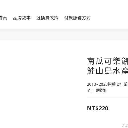
首頁
品牌故事
退換貨政策
付款服務方式
南瓜可樂餅(
鮭山島水
2013~2020連續
🏅」 嚴選!!!
NT$220
若