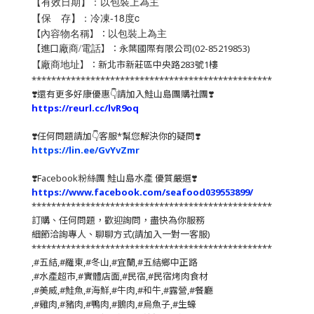
【有效日期】：以包裝上為主
【保 存】：冷凍-18度c
以包裝上為主
【
】：
內容物名稱
【進口
】：永葉國際有限公司(02-85219853)
廠商/電話
【
】：新北市新莊區中央路283號1樓
廠商地址
*************************************************
❣️還有更多好康優惠👇請加入鮭山島團購社團❣️
https://reurl.cc/lvR9oq
❣️任何問題請加👇客服*幫您解決你的疑問❣️
https://lin.ee/GvYvZmr
❣️
Facebook粉絲團 鮭山島水產 優質嚴選
❣️
https://www.facebook.com/seafood039553899/
*************************************************
訂購、任何問題，歡迎詢問，盡快為你服務
細節洽詢專人、聊聊方式(請加入一對一客服)
*************************************************
,#五結,#羅東,#冬山,#宜蘭,#五結鄉中正路
,#水產超市,#實體店面,#民宿,#民宿烤肉食材
,#美威,#鮭魚,#海鮮,#牛肉,#和牛,#露營,#餐廳
,#雞肉,#豬肉,#鴨肉,#鵝肉,#烏魚子,#生蠔