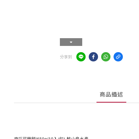
分享到
商品描述
南瓜可樂餅(650g/10入/包)-鮭山島水產