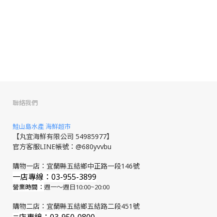
聯絡我們
鮭山島水產 海鮮超市
【丸宜海鮮有限公司 54985977】
官方客服LINE帳號：@680yvvbu
購物一店：宜蘭縣五結鄉中正路一段146號
一店專線：03-955-3899
營業時間：
週一～週日10:00~20:00
購物二店：宜蘭縣五結鄉五結路二段451號