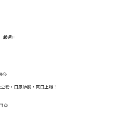
嚴選!!!
🤤
黃豆粉，口感酥脆，爽口上癮！
用😋