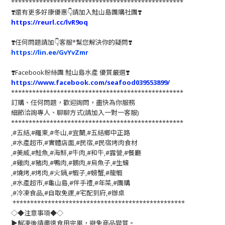
*************************************************
❣️還有更多好康優惠👇請加入鮭山島團購社團❣️
https://reurl.cc/lvR9oq
❣️任何問題請加👇客服*幫您解決你的疑問❣️
https://lin.ee/GvYvZmr
❣️
Facebook粉絲團 鮭山島水產 優質嚴選
❣️
https://www.facebook.com/seafood039553899/
*************************************************
訂購、任何問題，歡迎詢問，盡快為你服務
細節洽詢專人、聊聊方式(請加入一對一客服)
*************************************************
,#五結,#羅東,#冬山,#宜蘭,#五結鄉中正路
,#水產超市,#實體店面,#民宿,#民宿烤肉食材
,#美威,#鮭魚,#海鮮,#牛肉,#和牛,#露營,#餐廳
,#雞肉,#豬肉,#鴨肉,#鵝肉,#烏魚子,#生蠔
,#燒烤,#烤肉,#火鍋,#蝦子,#螃蟹,#龍蝦
,#水產超市,#龜山島,#伴手禮,#年菜,#團購
,#冷凍食品,#自取免運,#宅配到府,#辦桌
*************************************************
◇◆注意事項◆◇
▶️解凍後請盡速食用完畢，避免商品變質。