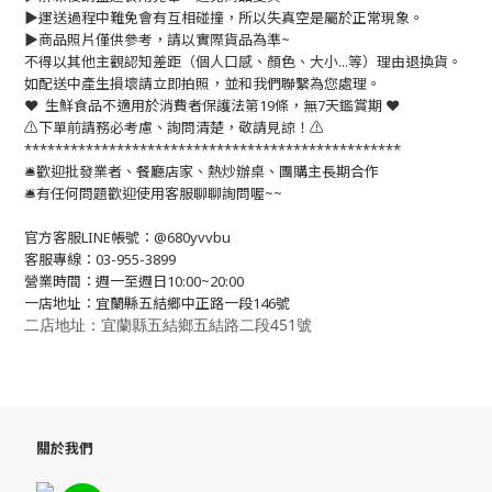
▶️運送過程中難免會有互相碰撞，所以失真空是屬於正常現象。
▶️商品照片僅供參考，請以實際貨品為準~
不得以其他主觀認知差距（個人口感、顏色、大小...等）理由退換貨。
如配送中產生損壞請立即拍照，並和我們聯繫為您處理。
❤️ 生鮮食品不適用於消費者保護法第19條，無7天鑑賞期 ❤️
⚠️下單前請務必考慮、詢問清楚，敬請見諒！⚠️
*************************************************
🛎歡迎批發業者、餐廳店家、熱炒辦桌、團購主長期合作
🛎有任何問題歡迎使用客服聊聊詢問喔~~
官方客服LINE帳號：@680yvvbu
客服專線：03-955-3899
營業時間：週一至週日10:00~20:00
一店地址：宜蘭縣五結鄉中正路一段146號
二店地址：宜蘭縣五結鄉五結路二段451號
關於我們