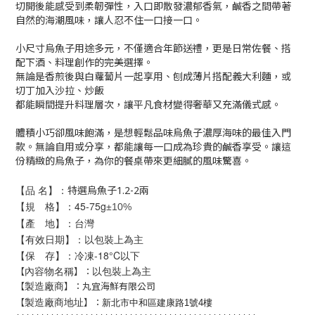
切開後能感受到柔韌彈性，入口即散發濃郁香氣，鹹香之間帶著
自然的海潮風味，讓人忍不住一口接一口。
小尺寸烏魚子用途多元，不僅適合年節送禮，更是日常佐餐、搭
配下酒、料理創作的完美選擇。
無論是香煎後與白蘿蔔片一起享用、刨成薄片搭配義大利麵，或
切丁加入沙拉、炒飯
都能瞬間提升料理層次，讓平凡食材變得奢華又充滿儀式感。
體積小巧卻風味飽滿，是想輕鬆品味烏魚子濃厚海味的最佳入門
款。無論自用或分享，都能讓每一口成為珍貴的鹹香享受。讓這
份精緻的烏魚子，為你的餐桌帶來更細膩的風味驚喜。
【品 名】：
特選烏魚子1.2-2兩
【規 格】：45-75
g
±
10%
【產 地】：台灣
【有效日期】：以包裝上為主
【保 存】：冷凍-18°C以下
以包裝上為主
【
】：
內容物名稱
【
】
：丸宜海鮮有限公司
製造廠商
【
】：
製造廠商地址
新北市中和區建康路1號4樓