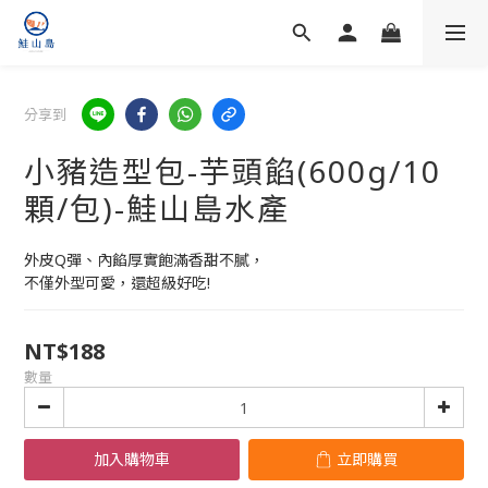
分享到
小豬造型包-芋頭餡(600g/10
顆/包)-鮭山島水產
外皮Q彈、內餡厚實飽滿香甜不膩，
不僅外型可愛，還超級好吃!
NT$188
數量
加入購物車
立即購買