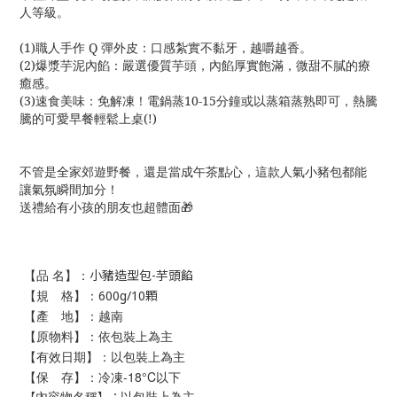
人等級。
(1)職人手作 Q 彈外皮：口感紮實不黏牙，越嚼越香。
(2)爆漿芋泥內餡：嚴選優質芋頭，內餡厚實飽滿，微甜不膩的療
癒感。
(3)速食美味：免解凍！電鍋蒸10-15分鐘或以蒸箱蒸熟即可，熱騰
騰的可愛早餐輕鬆上桌(!)
不管是全家郊遊野餐，還是當成午茶點心，這款人氣小豬包都能
讓氣氛瞬間加分！
送禮給有小孩的朋友也超體面🎁
【品 名】：
小豬造型包-芋頭餡
【規 格】
：
600g/10顆
【產 地】：越南
【原物料】：依包裝上為主
【有效日期】：以包裝上為主
【保 存】：冷凍-18°C以下
以包裝上為主