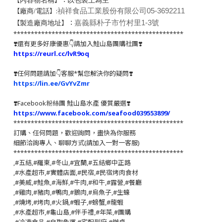
【
】：
內容物名稱
【
】:
禎祥食品工業股份有限公司
05-3692211
廠商/電話
【
】：
嘉義縣朴子市竹村里1-3號
製造廠商地址
*************************************************
❣️還有更多好康優惠👇請加入鮭山島團購社團❣️
https://reurl.cc/lvR9oq
❣️任何問題請加👇客服*幫您解決你的疑問❣️
https://lin.ee/GvYvZmr
❣️
Facebook粉絲團 鮭山島水產 優質嚴選
❣️
https://www.facebook.com/seafood039553899/
*************************************************
訂購、任何問題，歡迎詢問，盡快為你服務
細節洽詢專人、聊聊方式(請加入一對一客服)
*************************************************
,#五結,#羅東,#冬山,#宜蘭,#五結鄉中正路
,#水產超市,#實體店面,#民宿,#民宿烤肉食材
,#美威,#鮭魚,#海鮮,#牛肉,#和牛,#露營,#餐廳
,#雞肉,#豬肉,#鴨肉,#鵝肉,#烏魚子,#生蠔
,#燒烤,#烤肉,#火鍋,#蝦子,#螃蟹,#龍蝦
,#水產超市,#龜山島,#伴手禮,#年菜,#團購