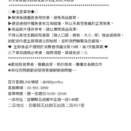
,#冷凍食品,#自取免運,#宅配到府,#辦桌
*************************************************
◇◆注意事項◆◇
▶️解凍後請盡速食用完畢，避免商品變質。
▶️運送過程中難免會有互相碰撞，所以失真空是屬於正常現象。
▶️商品照片僅供參考，請以實際貨品為準~
不得以其他主觀認知差距（個人口感、顏色、大小...等）理由退換貨。
如配送中產生損壞請立即拍照，並和我們聯繫為您處理。
❤️ 生鮮食品不適用於消費者保護法第19條，無7天鑑賞期 ❤️
⚠️下單前請務必考慮、詢問清楚，敬請見諒！⚠️
*************************************************
🛎歡迎批發業者、餐廳店家、熱炒辦桌、團購主長期合作
🛎有任何問題歡迎使用客服聊聊詢問喔~~
官方客服LINE帳號：@680yvvbu
客服專線：03-955-3899
營業時間：週一至週日10:00~20:00
一店地址：宜蘭縣五結鄉中正路一段146號
二店地址：宜蘭縣五結鄉五結路二段451號