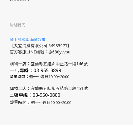
聯絡我們
鮭山島水產 海鮮超市
【丸宜海鮮有限公司 54985977】
官方客服LINE帳號：@680yvvbu
購物一店：宜蘭縣五結鄉中正路一段146號
一店專線：03-955-3899
營業時間：
週一～週日10:00~20:00
購物二店：宜蘭縣五結鄉五結路二段451號
店專線
：03-950-0800
​二
：
營業時間
週一～週日10:00~20:00
立即購買