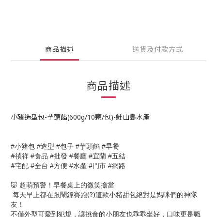
商品描述
送貨及付款方式
商品描述
小豬造型包-芋頭餡(600g/10顆/包)-鮭山島水產
小豬包
造型
包子
芋頭餡
早餐
#
#
#
#
#
#
禎祥
食品
批發
餐廳
宜蘭
五結
#
#
#
#
#
#
宅配
全台
方便
水產
門市
網路
#
#
#
#
#
🐷 超萌預警！早餐桌上的微笑擔當
每天早上都在跟鬧鐘賽跑(?)這款小豬甜包絕對是媽咪們的神隊
友！
不僅外型可愛到犯規，讓挑食的小朋友也乖乖坐好，口味更是職