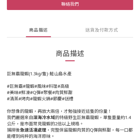
聯絡我們
商品描述
送貨及付款方式
商品描述
巨無霸龍蝦(1.3kg/隻)-鮭山島水產
#巨無霸#龍蝦#風味#料理#高級
#美味#鮮凍#Q彈#聚餐#肉質鮮甜
#清蒸#烤肉#龍蝦火鍋#節慶#送禮
你想像的龍蝦，再放大兩倍，才勉強接近這隻的份量！
我們嚴選來自
深海冷水域
的特級野生巨無霸龍蝦，單隻重量約1.4
公斤，是市面常見龍蝦的2倍以上規格。
捕撈後
急速活凍處理
，完整保留龍蝦肉質的Q彈與鮮甜，每一口都
能嚐到純粹的海洋原味。