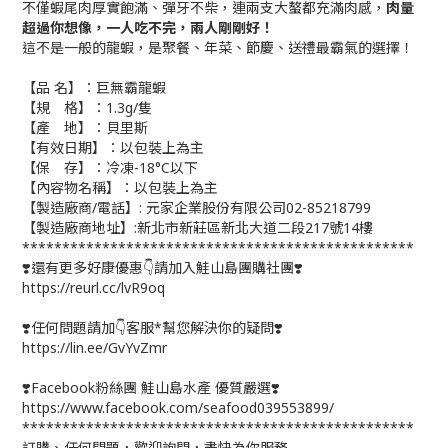
不僅蝦尾肉厚實飽滿、彈牙不柴，連兩支大螯都充滿肉感，
肉量
超過你想像，一人吃不完，兩人剛剛好！
這不是一般的龍蝦，是聚餐、年菜、節慶、送禮最霸氣的選擇！
【品 名】：巨無霸龍蝦
【規 格】：1.3g/隻
【產 地】：貝里斯
【有效日期】：以包裝上為主
【保 存】：冷凍-18°C以下
【內容物名稱】：以包裝上為主
【製造廠商/電話】: 元家企業股份有限公司02-85218799
【製造廠商地址】:新北市新莊區新北大道二段217號14樓
*************************************************
❣️還有更多好康優惠👇請加入鮭山島團購社團❣️
https://reurl.cc/lvR9oq
❣️任何問題請加👇客服*幫您解決你的疑問❣️
https://lin.ee/GvYvZmr
❣️Facebook粉絲團 鮭山島水產 優質嚴選❣️
https://www.facebook.com/seafood039553899/
*************************************************
訂購、任何問題，歡迎詢問，盡快為你服務