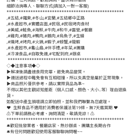
細節洽詢專人、聊聊方式(請加入一對一客服)
*************************************************
,#五結,#羅東,#冬山,#宜蘭,#五結鄉中正路
,#水產超市,#實體店面,#民宿,#民宿烤肉食材
,#美威,#鮭魚,#海鮮,#牛肉,#和牛,#露營,#餐廳
,#雞肉,#豬肉,#鴨肉,#鵝肉,#烏魚子,#生蠔
,#燒烤,#烤肉,#火鍋,#蝦子,#螃蟹,#龍蝦
,#水產超市,#龜山島,#伴手禮,#年菜,#團購
,#冷凍食品,#自取免運,#宅配到府,#辦桌
*************************************************
◇◆注意事項◆◇
▶️解凍後請盡速食用完畢，避免商品變質。
▶️運送過程中難免會有互相碰撞，所以失真空是屬於正常現象。
▶️商品照片僅供參考，請以實際貨品為準~
不得以其他主觀認知差距（個人口感、顏色、大小...等）理由退換
貨。
如配送中產生損壞請立即拍照，並和我們聯繫為您處理。
❤️ 生鮮食品不適用於消費者保護法第19條，無7天鑑賞期 ❤️
⚠️下單前請務必考慮、詢問清楚，敬請見諒！⚠️
*************************************************
🛎歡迎批發業者、餐廳店家、熱炒辦桌、團購主長期合作
🛎有任何問題歡迎使用客服聊聊詢問喔~~