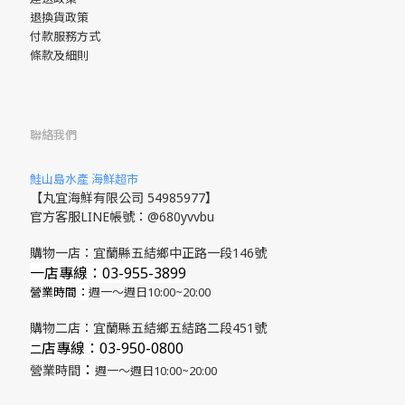
退換貨政策
付款服務方式
條款及細則
聯絡我們
鮭山島水產 海鮮超市
【丸宜海鮮有限公司 54985977】
官方客服LINE帳號：@680yvvbu
購物一店：宜蘭縣五結鄉中正路一段146號
一店專線：03-955-3899
營業時間：
週一～週日10:00~20:00
購物二店：宜蘭縣五結鄉五結路二段451號
店專線
：03-950-0800
​二
：
營業時間
週一～週日10:00~20:00