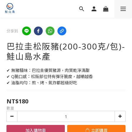
分享到
巴拉圭松阪豬(200-300克/包)-
鮭山島水產
✔ 無豬騷味：巴拉圭優質豬源，肉質乾淨清甜
✔ Q脆口感：松阪部位特有彈牙脆度，越嚼越香
✔ 油脂均勻：煎、烤、氣炸都超級好吃
NT$180
數量
加入購物車
立即購買