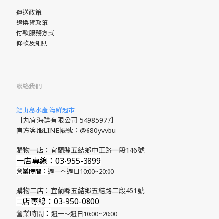
運送政策
退換貨政策
付款服務方式
條款及細則
聯絡我們
鮭山島水產 海鮮超市
【丸宜海鮮有限公司 54985977】
官方客服LINE帳號：@680yvvbu
購物一店：宜蘭縣五結鄉中正路一段146號
一店專線：03-955-3899
營業時間：
週一～週日10:00~20:00
購物二店：宜蘭縣五結鄉五結路二段451號
店專線
：03-950-0800
​二
：
營業時間
週一～週日10:00~20:00