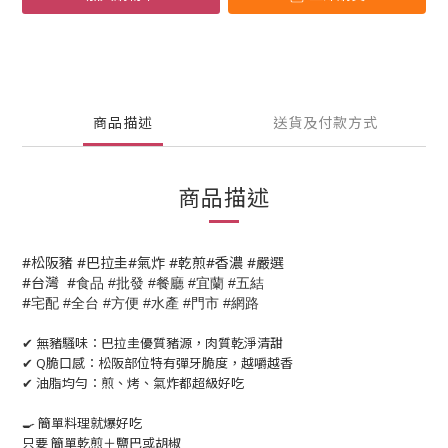
商品描述
送貨及付款方式
商品描述
#松阪豬 #巴拉圭#氣炸 #乾煎#香濃 #嚴選
#台灣 #
食品
批發
餐廳
宜蘭
五結
#
#
#
#
#
宅配
全台
方便
水產
門市
網路
#
#
#
#
#
✔ 無豬騷味：巴拉圭優質豬源，肉質乾淨清甜
✔ Q脆口感：松阪部位特有彈牙脆度，越嚼越香
✔ 油脂均勻：煎、烤、氣炸都超級好吃
🍳 簡單料理就爆好吃
只要 簡單乾煎＋鹽巴或胡椒