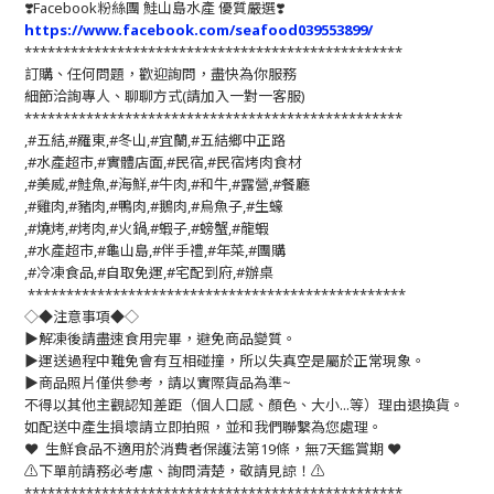
❣️
Facebook粉絲團 鮭山島水產 優質嚴選
❣️
https://www.facebook.com/seafood039553899/
*************************************************
訂購、任何問題，歡迎詢問，盡快為你服務
細節洽詢專人、聊聊方式(請加入一對一客服)
*************************************************
,#五結,#羅東,#冬山,#宜蘭,#五結鄉中正路
,#水產超市,#實體店面,#民宿,#民宿烤肉食材
,#美威,#鮭魚,#海鮮,#牛肉,#和牛,#露營,#餐廳
,#雞肉,#豬肉,#鴨肉,#鵝肉,#烏魚子,#生蠔
,#燒烤,#烤肉,#火鍋,#蝦子,#螃蟹,#龍蝦
,#水產超市,#龜山島,#伴手禮,#年菜,#團購
,#冷凍食品,#自取免運,#宅配到府,#辦桌
*************************************************
◇◆注意事項◆◇
▶️解凍後請盡速食用完畢，避免商品變質。
▶️運送過程中難免會有互相碰撞，所以失真空是屬於正常現象。
▶️商品照片僅供參考，請以實際貨品為準~
不得以其他主觀認知差距（個人口感、顏色、大小...等）理由退換貨。
如配送中產生損壞請立即拍照，並和我們聯繫為您處理。
❤️ 生鮮食品不適用於消費者保護法第19條，無7天鑑賞期 ❤️
⚠️下單前請務必考慮、詢問清楚，敬請見諒！⚠️
*************************************************