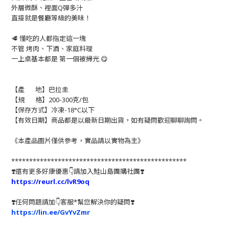
外層微酥、裡面Q彈多汁
直接就是餐廳等級的美味！
🥩 懂吃的人都指定這一塊
不管 烤肉、下酒、家庭料理
一上桌基本都是 第一個被掃光 😋
【產 地】
巴拉圭
【規 格】200-300克/包
【保存方式】冷凍-18°C以下
【有效日期】商品都是以最新日期出貨，如有疑問歡迎聊聊詢問。
《本產品圖片僅供參考，實品請以實物為主》
*************************************************
❣️還有更多好康優惠👇請加入鮭山島團購社團❣️
https://reurl.cc/lvR9oq
❣️任何問題請加👇客服*幫您解決你的疑問❣️
https://lin.ee/GvYvZmr