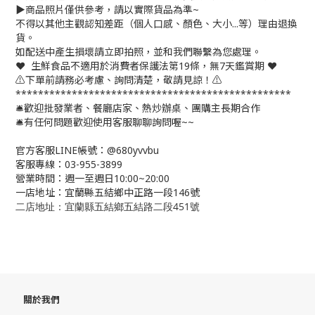
▶️商品照片僅供參考，請以實際貨品為準~
不得以其他主觀認知差距（個人口感、顏色、大小...等）理由退換
貨。
如配送中產生損壞請立即拍照，並和我們聯繫為您處理。
❤️ 生鮮食品不適用於消費者保護法第19條，無7天鑑賞期 ❤️
⚠️下單前請務必考慮、詢問清楚，敬請見諒！⚠️
*************************************************
🛎歡迎批發業者、餐廳店家、熱炒辦桌、團購主長期合作
🛎有任何問題歡迎使用客服聊聊詢問喔~~
官方客服LINE帳號：@680yvvbu
客服專線：03-955-3899
營業時間：週一至週日10:00~20:00
一店地址：宜蘭縣五結鄉中正路一段146號
二店地址：宜蘭縣五結鄉五結路二段451號
關於我們