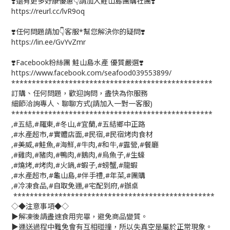
❣️還有更多好康優惠👇請加入鮭山島團購社團❣️
https://reurl.cc/lvR9oq
❣️任何問題請加👇客服*幫您解決你的疑問❣️
https://lin.ee/GvYvZmr
❣️Facebook粉絲團 鮭山島水產 優質嚴選❣️
https://www.facebook.com/seafood039553899/
*************************************************
訂購、任何問題，歡迎詢問，盡快為你服務
細節洽詢專人、聊聊方式(請加入一對一客服)
*************************************************
,#五結,#羅東,#冬山,#宜蘭,#五結鄉中正路
,#水產超市,#實體店面,#民宿,#民宿烤肉食材
,#美威,#鮭魚,#海鮮,#牛肉,#和牛,#露營,#餐廳
,#雞肉,#豬肉,#鴨肉,#鵝肉,#烏魚子,#生蠔
,#燒烤,#烤肉,#火鍋,#蝦子,#螃蟹,#龍蝦
,#水產超市,#龜山島,#伴手禮,#年菜,#團購
,#冷凍食品,#自取免運,#宅配到府,#辦桌
*************************************************
◇◆注意事項◆◇
▶️解凍後請盡速食用完畢，避免商品變質。
▶️運送過程中難免會有互相碰撞，所以失真空是屬於正常現象。