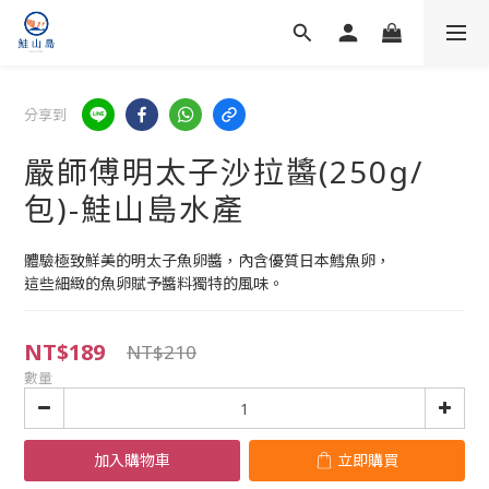
分享到
嚴師傅明太子沙拉醬(250g/
包)-鮭山島水產
體驗極致鮮美的明太子魚卵醬，內含優質日本鱈魚卵，
這些細緻的魚卵賦予醬料獨特的風味。
NT$189
NT$210
數量
加入購物車
立即購買