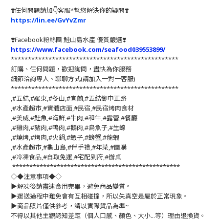
❣️任何問題請加👇客服*幫您解決你的疑問❣️
https://lin.ee/GvYvZmr
❣️
Facebook粉絲團 鮭山島水產 優質嚴選
❣️
https://www.facebook.com/seafood039553899/
*************************************************
訂購、任何問題，歡迎詢問，盡快為你服務
細節洽詢專人、聊聊方式(請加入一對一客服)
*************************************************
,#五結,#羅東,#冬山,#宜蘭,#五結鄉中正路
,#水產超市,#實體店面,#民宿,#民宿烤肉食材
,#美威,#鮭魚,#海鮮,#牛肉,#和牛,#露營,#餐廳
,#雞肉,#豬肉,#鴨肉,#鵝肉,#烏魚子,#生蠔
,#燒烤,#烤肉,#火鍋,#蝦子,#螃蟹,#龍蝦
,#水產超市,#龜山島,#伴手禮,#年菜,#團購
,#冷凍食品,#自取免運,#宅配到府,#辦桌
*************************************************
◇◆注意事項◆◇
▶️解凍後請盡速食用完畢，避免商品變質。
▶️運送過程中難免會有互相碰撞，所以失真空是屬於正常現象。
▶️商品照片僅供參考，請以實際貨品為準~
不得以其他主觀認知差距（個人口感、顏色、大小...等）理由退換貨。