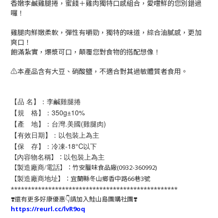
香嫩李鹹雞腿捲，蜜餞＋雞肉獨特口感組合，愛嚐鮮的您別錯過
囉！
雞腿肉鮮嫩柔軟，彈性有嚼勁，獨特的味道，綜合油膩感，更加
爽口！
飽滿紮實，爆漿可口，顛覆您對食物的搭配想像！
⚠️本產品含有大豆、硝酸鹽，不適合對其過敏體質者食用。
【品 名】：李鹹雞腿捲
【規 格】：350
g
±10%
【產 地】：台灣.美國(雞腿肉)
【有效日期】：以包裝上為主
【保 存】：冷凍-18°C以下
以包裝上為主
【
】：
內容物名稱
【
】：竹安臘味食品廠(0932-360992)
製造廠商/電話
【
】：宜蘭縣冬山鄉香中路66巷3號
製造廠商地址
*************************************************
❣️還有更多好康優惠👇請加入鮭山島團購社團❣️
https://reurl.cc/lvR9oq