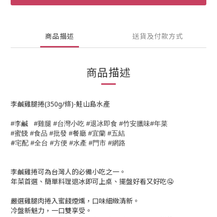
商品描述
送貨及付款方式
商品描述
李鹹雞腿捲(350g/條)-鮭山島水產
李鹹
雞腿
台灣小吃
退冰即食
竹安臘味
年菜
#
#
#
#
#
#
蜜餞
食品
批發
餐廳
宜蘭
五結
#
#
#
#
#
#
#
宅配
全台
方便
水產
門市
網路
#
#
#
#
#
李鹹雞捲可為台灣人的必備小吃之一。
年菜首選、簡單料理退冰即可上桌、擺盤好看又好吃🤤
嚴選雞腿肉捲入蜜餞煙燻，口味細緻清新。
冷盤新魅力，一口雙享受。