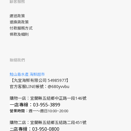
顧客服務
運送政策
退換貨政策
付款服務方式
條款及細則
聯絡我們
鮭山島水產 海鮮超市
【丸宜海鮮有限公司 54985977】
官方客服LINE帳號：@680yvvbu
購物一店：宜蘭縣五結鄉中正路一段146號
一店專線：03-955-3899
營業時間：
週一～週日10:00~20:00
購物二店：宜蘭縣五結鄉五結路二段451號
店專線
：03-950-0800
​二