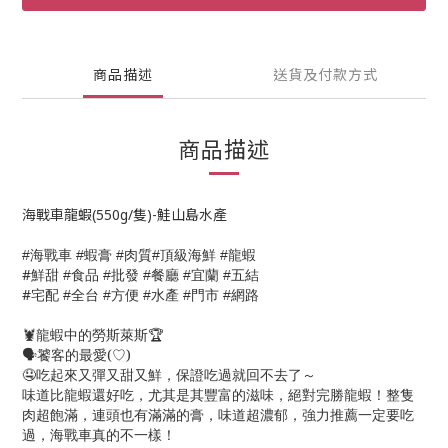
商品描述
送貨及付款方式
商品描述
海戰車龍蝦(550g/隻)-鮭山島水產
海戰車
蝦膏
肉質
頂級海鮮
龍蝦
#
#
#
#
#
#
鮮甜
食品
批發
餐廳
宜蘭
五結
#
#
#
#
#
#
宅配
全台
方便
水產
門市
網路
#
#
#
#
#
🦞龍蝦中的勞斯萊斯🏆
🗣️饕客的最愛(♡)
🤤吃起來又彈又甜又鮮，保證吃過就回不去了～
味道比龍蝦還好吃，尤其是其豐富的滋味，絕對完勝龍蝦！整隻
肉超飽滿，連頭也有滿滿的膏，味道超濃郁，強力推薦一定要吃
過，海戰車真的不一樣！