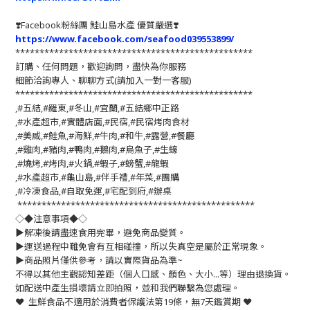
❣️
Facebook粉絲團 鮭山島水產 優質嚴選
❣️
https://www.facebook.com/seafood039553899/
*************************************************
訂購、任何問題，歡迎詢問，盡快為你服務
細節洽詢專人、聊聊方式(請加入一對一客服)
*************************************************
,#五結,#羅東,#冬山,#宜蘭,#五結鄉中正路
,#水產超市,#實體店面,#民宿,#民宿烤肉食材
,#美威,#鮭魚,#海鮮,#牛肉,#和牛,#露營,#餐廳
,#雞肉,#豬肉,#鴨肉,#鵝肉,#烏魚子,#生蠔
,#燒烤,#烤肉,#火鍋,#蝦子,#螃蟹,#龍蝦
,#水產超市,#龜山島,#伴手禮,#年菜,#團購
,#冷凍食品,#自取免運,#宅配到府,#辦桌
*************************************************
◇◆注意事項◆◇
▶️解凍後請盡速食用完畢，避免商品變質。
▶️運送過程中難免會有互相碰撞，所以失真空是屬於正常現象。
▶️商品照片僅供參考，請以實際貨品為準~
不得以其他主觀認知差距（個人口感、顏色、大小...等）理由退換貨。
如配送中產生損壞請立即拍照，並和我們聯繫為您處理。
❤️ 生鮮食品不適用於消費者保護法第19條，無7天鑑賞期 ❤️