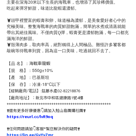
主要在深海20米以下生長的海戰車，也增添了其珍稀價值。
吃起來彈牙鮮甜，味道比龍蝦還濃郁。
🦞頭甲裡豐富的蝦膏和卵，味道極為濃郁，是美食愛好者心中的
究極美味。整隻海戰車的肉質鮮甜飽滿，簡單的水煮或清蒸就能
帶出其絕佳風味。不僅肉質Q彈，蝦膏更是濃郁飽滿，每一口都充
滿海洋的鮮甜。
🦞殼薄肉多，取肉率高，絕對稱得上人間極品。難怪許多饕客都
敲碗等待戰車到貨，因為這一口美味，吃過就回不去了。
【品 名】：
海戰車龍蝦
【規 格】：550g±10%
【產 地】：巴基斯坦
【保 存】：冷凍-18°C以下
【經銷
】:鈜碁水產02-82218876
廠商/電話
【
】：新北市中和區建康路1號4樓
廠商地址
*************************************************
❣️還有更多好康優惠👇請加入鮭山島團購社團❣️
https://reurl.cc/lvR9oq
❣️任何問題請加👇客服*幫您解決你的疑問❣️
https://lin.ee/GvYvZmr