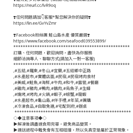
https://reurl.cc/lvR9oq
❣️任何問題請加👇客服*幫您解決你的疑問❣️
https://lin.ee/GvYvZmr
❣️Facebook粉絲團 鮭山島水產 優質嚴選❣️
https://www.facebook.com/seafood039553899/
*************************************************
訂購、任何問題，歡迎詢問，盡快為你服務
細節洽詢專人、聊聊方式(請加入一對一客服)
*************************************************
,#五結,#羅東,#冬山,#宜蘭,#五結鄉中正路
,#水產超市,#實體店面,#民宿,#民宿烤肉食材
,#美威,#鮭魚,#海鮮,#牛肉,#和牛,#露營,#餐廳
,#雞肉,#豬肉,#鴨肉,#鵝肉,#烏魚子,#生蠔
,#燒烤,#烤肉,#火鍋,#蝦子,#螃蟹,#龍蝦
,#水產超市,#龜山島,#伴手禮,#年菜,#團購
,#冷凍食品,#自取免運,#宅配到府,#辦桌
*************************************************
◇◆注意事項◆◇
▶️解凍後請盡速食用完畢，避免商品變質。
▶️運送過程中難免會有互相碰撞，所以失真空是屬於正常現象。