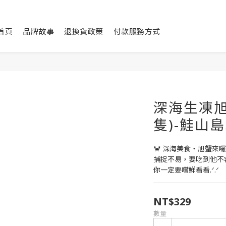
首頁
品牌故事
退換貨政策
付款服務方式
深海生凍旭蟹(
隻)-鮭山
🦀 深海美食・旭蟹來囉.ᐟ
捕捉不易，要吃到他不
你一定要嚐鮮看看.ᐟ.ᐟ
NT$329
數量