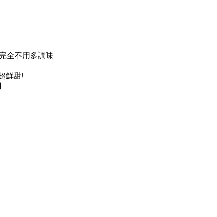
，完全不用多調味
超鮮甜!
用