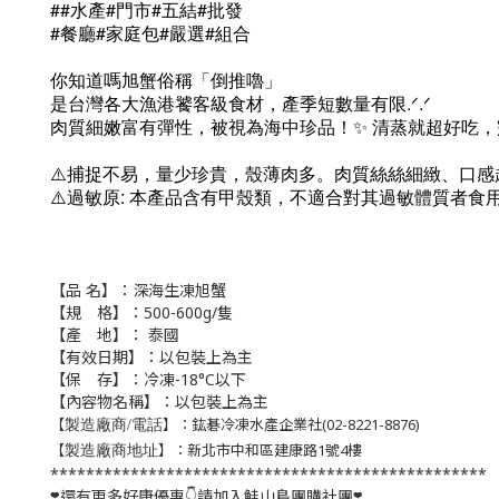
##水產#門市#五結#批發
#餐廳#家庭包#嚴選#組合
你知道嗎旭蟹俗稱「倒推嚕」
是台灣各大漁港饕客級食材，產季短數量有限.ᐟ.ᐟ
肉質細嫩富有彈性，被視為海中珍品！✨ 清蒸就超好吃
⚠️捕捉不易，量少珍貴，殼薄肉多。肉質絲絲細緻、口感
⚠️過敏原: 本產品含有甲殼類，不適合對其過敏體質者食
【品 名】：
深海生凍旭蟹
【規 格】：500-600g/隻
【產 地】： 泰國
【有效日期】：以包裝上為主
【保 存】：冷凍-18°C以下
【內容物名稱】：以包裝上為主
【
】：鈜碁冷凍水產企業社(02-8221-8876)
製造廠商/電話
【
】：新北市中和區建康路1號4樓
製造廠商地址
*************************************************
❣️還有更多好康優惠👇請加入鮭山島團購社團❣️