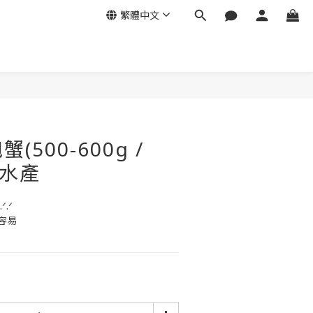
繁體中文
立即購買
500-600g /
島水產
.ᐟ
容易