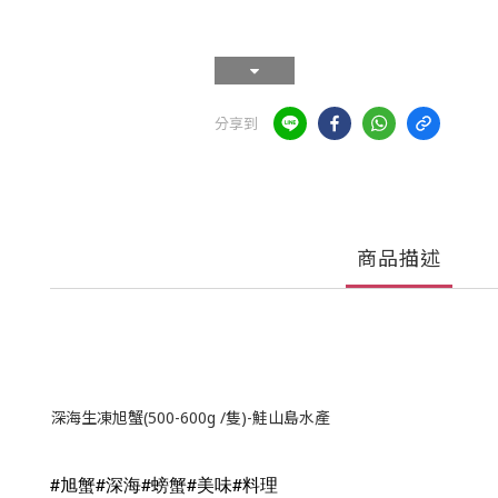
分享到
商品描述
深海生凍旭蟹(500-600g /隻)-鮭山島水產
#旭蟹#深海#螃蟹#美味#料理