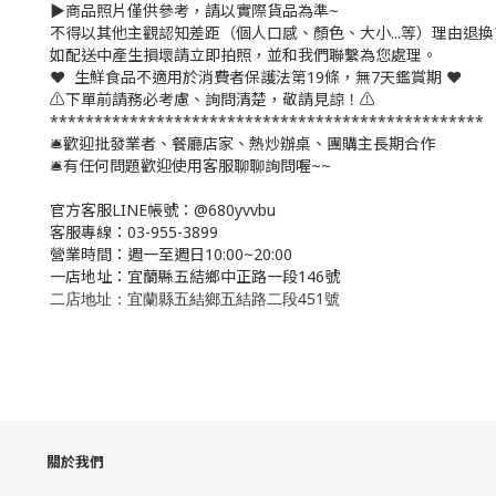
▶️商品照片僅供參考，請以實際貨品為準~
不得以其他主觀認知差距（個人口感、顏色、大小...等）理由退換
如配送中產生損壞請立即拍照，並和我們聯繫為您處理。
❤️ 生鮮食品不適用於消費者保護法第19條，無7天鑑賞期 ❤️
⚠️下單前請務必考慮、詢問清楚，敬請見諒！⚠️
*************************************************
🛎歡迎批發業者、餐廳店家、熱炒辦桌、團購主長期合作
🛎有任何問題歡迎使用客服聊聊詢問喔~~
官方客服LINE帳號：@680yvvbu
客服專線：03-955-3899
營業時間：週一至週日10:00~20:00
一店地址：宜蘭縣五結鄉中正路一段146號
二店地址：宜蘭縣五結鄉五結路二段451號
關於我們