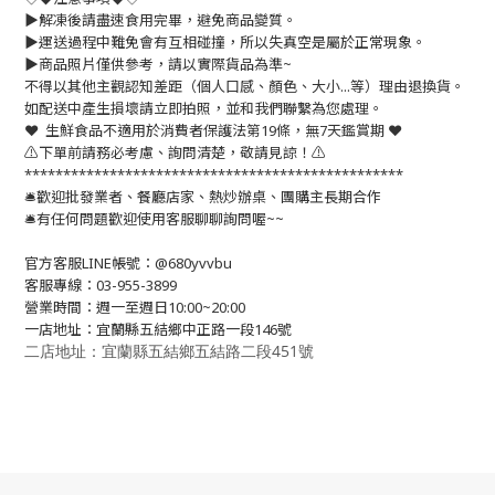
▶️解凍後請盡速食用完畢，避免商品變質。
▶️運送過程中難免會有互相碰撞，所以失真空是屬於正常現象。
▶️商品照片僅供參考，請以實際貨品為準~
不得以其他主觀認知差距（個人口感、顏色、大小...等）理由退換貨。
如配送中產生損壞請立即拍照，並和我們聯繫為您處理。
❤️ 生鮮食品不適用於消費者保護法第19條，無7天鑑賞期 ❤️
⚠️下單前請務必考慮、詢問清楚，敬請見諒！⚠️
*************************************************
🛎歡迎批發業者、餐廳店家、熱炒辦桌、團購主長期合作
🛎有任何問題歡迎使用客服聊聊詢問喔~~
官方客服LINE帳號：@680yvvbu
客服專線：03-955-3899
營業時間：週一至週日10:00~20:00
一店地址：宜蘭縣五結鄉中正路一段146號
二店地址：宜蘭縣五結鄉五結路二段451號