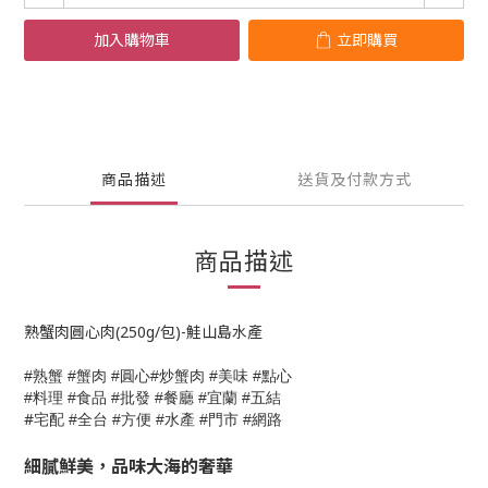
加入購物車
立即購買
商品描述
送貨及付款方式
商品描述
熟蟹肉圓心肉(250g/包)-鮭山島水產
熟蟹
蟹肉
圓心
炒蟹肉
美味
點心
#
#
#
#
#
#
料理
食品
批發
餐廳
宜蘭
五結
#
#
#
#
#
#
#
宅配
全台
方便
水產
門市
網路
#
#
#
#
#
細膩鮮美，品味大海的奢華