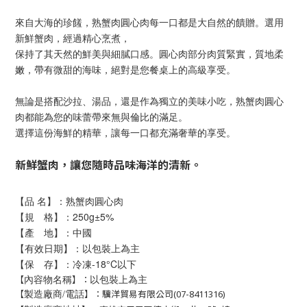
來自大海的珍饈，熟蟹肉圓心肉每一口都是大自然的饋贈。選用
新鮮蟹肉，經過精心烹煮，
保持了其天然的鮮美與細膩口感。圓心肉部分肉質緊實，質地柔
嫩，帶有微甜的海味，絕對是您餐桌上的高級享受。
無論是搭配沙拉、湯品，還是作為獨立的美味小吃，熟蟹肉圓心
肉都能為您的味蕾帶來無與倫比的滿足。
選擇這份海鮮的精華，讓每一口都充滿奢華的享受。
新鮮蟹肉，讓您隨時品味海洋的清新。
【品 名】：熟蟹肉圓心肉
【規 格】：250g±5%
【產 地】：中國
【有效日期】：以包裝上為主
【保 存】：冷凍-18°C以下
以包裝上為主
【
】：
內容物名稱
【
】：驥洋貿易有限公司(07-8411316)
製造廠商/電話