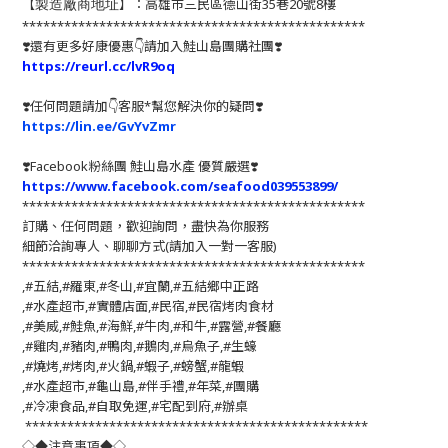
【
】：高雄市三民區德山街35巷20號8樓
製造廠商地址
*************************************************
❣️還有更多好康優惠👇請加入鮭山島團購社團❣️
https://reurl.cc/lvR9oq
❣️任何問題請加👇客服*幫您解決你的疑問❣️
https://lin.ee/GvYvZmr
❣️
Facebook粉絲團 鮭山島水產 優質嚴選
❣️
https://www.facebook.com/seafood039553899/
*************************************************
訂購、任何問題，歡迎詢問，盡快為你服務
細節洽詢專人、聊聊方式(請加入一對一客服)
*************************************************
,#五結,#羅東,#冬山,#宜蘭,#五結鄉中正路
,#水產超市,#實體店面,#民宿,#民宿烤肉食材
,#美威,#鮭魚,#海鮮,#牛肉,#和牛,#露營,#餐廳
,#雞肉,#豬肉,#鴨肉,#鵝肉,#烏魚子,#生蠔
,#燒烤,#烤肉,#火鍋,#蝦子,#螃蟹,#龍蝦
,#水產超市,#龜山島,#伴手禮,#年菜,#團購
,#冷凍食品,#自取免運,#宅配到府,#辦桌
*************************************************
◇◆注意事項◆◇