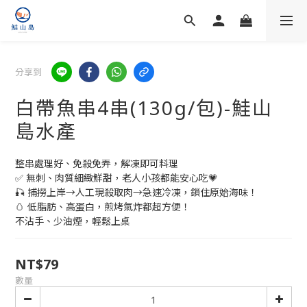
分享到
白帶魚串4串(130g/包)-鮭山
島水產
整串處理好、免殺免弄，解凍即可料理
✅ 無刺、肉質細緻鮮甜，老人小孩都能安心吃💗
🎣 捕撈上岸→人工現殺取肉→急速冷凍，鎖住原始海味！
🥚 低脂肪、高蛋白，煎烤氣炸都超方便！
不沾手、少油煙，輕鬆上桌
NT$79
數量