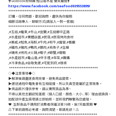
❣️
Facebook粉絲團 鮭山島水產 優質嚴選
❣️
https://www.facebook.com/seafood039553899/
*************************************************
訂購、任何問題，歡迎詢問，盡快為你服務
細節洽詢專人、聊聊方式(請加入一對一客服)
*************************************************
,#五結,#羅東,#冬山,#宜蘭,#五結鄉中正路
,#水產超市,#實體店面,#民宿,#民宿烤肉食材
,#美威,#鮭魚,#海鮮,#牛肉,#和牛,#露營,#餐廳
,#雞肉,#豬肉,#鴨肉,#鵝肉,#烏魚子,#生蠔
,#燒烤,#烤肉,#火鍋,#蝦子,#螃蟹,#龍蝦
,#水產超市,#龜山島,#伴手禮,#年菜,#團購
,#冷凍食品,#自取免運,#宅配到府,#辦桌
*************************************************
◇◆注意事項◆◇
▶️解凍後請盡速食用完畢，避免商品變質。
▶️運送過程中難免會有互相碰撞，所以失真空是屬於正常現象。
▶️商品照片僅供參考，請以實際貨品為準~
不得以其他主觀認知差距（個人口感、顏色、大小...等）理由退換貨。
如配送中產生損壞請立即拍照，並和我們聯繫為您處理。
❤️ 生鮮食品不適用於消費者保護法第19條，無7天鑑賞期 ❤️
⚠️下單前請務必考慮、詢問清楚，敬請見諒！⚠️
*************************************************