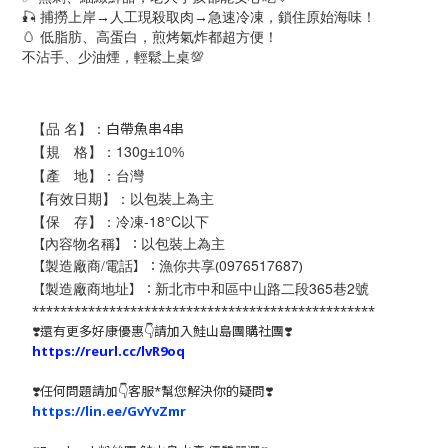
🎣
捕撈上岸→人工現殺取肉→急速冷凍，鎖住原始海味！
🥚
低脂肪、高蛋白，煎烤氣炸都超方便！
不沾手、少油煙，輕鬆上桌
💯
【品 名】：
白帶魚串4串
【規 格】：130
g
±
10%
【產 地】：台灣
【有效日期】：以包裝上為主
【保 存】：冷凍-18°C以下
以包裝上為主
【
】：
內容物名稱
漁你共享
0976517687
【
】：
(
)
製造廠商/電話
新北市中和區中山路二段365巷2號
【
】：
製造廠商地址
*************************************************
❣️還有更多好康優惠👇請加入鮭山島團購社團❣️
https://reurl.cc/lvR9oq
❣️任何問題請加👇客服*幫您解決你的疑問❣️
https://lin.ee/GvYvZmr