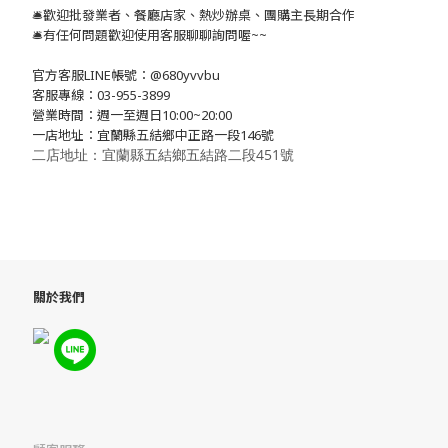
🛎歡迎批發業者、餐廳店家、熱炒辦桌、團購主長期合作
🛎有任何問題歡迎使用客服聊聊詢問喔~~
官方客服LINE帳號：@680yvvbu
客服專線：03-955-3899
營業時間：週一至週日10:00~20:00
一店地址：宜蘭縣五結鄉中正路一段146號
二店地址：宜蘭縣五結鄉五結路二段451號
關於我們