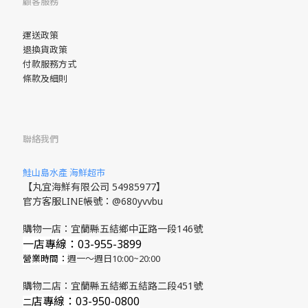
顧客服務
運送政策
退換貨政策
付款服務方式
條款及細則
聯絡我們
鮭山島水產 海鮮超市
【丸宜海鮮有限公司 54985977】
官方客服LINE帳號：@680yvvbu
購物一店：宜蘭縣五結鄉中正路一段146號
一店專線：03-955-3899
營業時間：
週一～週日10:00~20:00
購物二店：宜蘭縣五結鄉五結路二段451號
店專線
：03-950-0800
​二