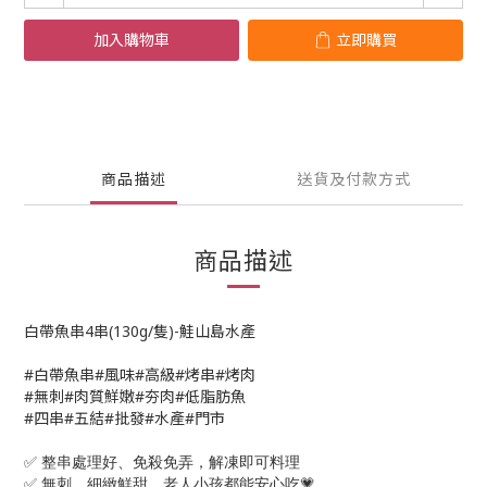
加入購物車
立即購買
商品描述
送貨及付款方式
商品描述
白帶魚串4串(130g/隻)-鮭山島水產
#白帶魚串#風味#高級#烤串#烤肉
#無刺#肉質鮮嫩#夯肉#低脂肪魚
#四串#五結#批發#水產#門市
✅
整串處理好、免殺免弄，解凍即可料理
✅
無刺、細緻鮮甜，老人小孩都能安心吃
💗