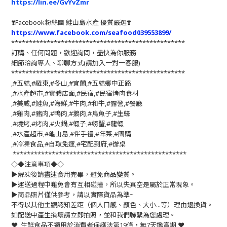
https://lin.ee/GvYvZmr
❣️
Facebook粉絲團 鮭山島水產 優質嚴選
❣️
https://www.facebook.com/seafood039553899/
*************************************************
訂購、任何問題，歡迎詢問，盡快為你服務
細節洽詢專人、聊聊方式(請加入一對一客服)
*************************************************
,#五結,#羅東,#冬山,#宜蘭,#五結鄉中正路
,#水產超市,#實體店面,#民宿,#民宿烤肉食材
,#美威,#鮭魚,#海鮮,#牛肉,#和牛,#露營,#餐廳
,#雞肉,#豬肉,#鴨肉,#鵝肉,#烏魚子,#生蠔
,#燒烤,#烤肉,#火鍋,#蝦子,#螃蟹,#龍蝦
,#水產超市,#龜山島,#伴手禮,#年菜,#團購
,#冷凍食品,#自取免運,#宅配到府,#辦桌
*************************************************
◇◆注意事項◆◇
▶️解凍後請盡速食用完畢，避免商品變質。
▶️運送過程中難免會有互相碰撞，所以失真空是屬於正常現象。
▶️商品照片僅供參考，請以實際貨品為準~
不得以其他主觀認知差距（個人口感、顏色、大小...等）理由退換貨。
如配送中產生損壞請立即拍照，並和我們聯繫為您處理。
❤️ 生鮮食品不適用於消費者保護法第19條，無7天鑑賞期 ❤️