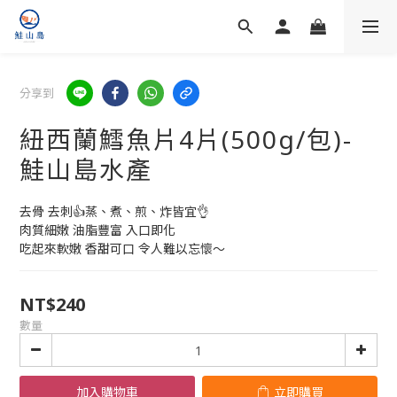
分享到
紐西蘭鱈魚片4片(500g/包)-
鮭山島水產
去骨 去刺👍蒸、煮、煎、炸皆宜👌
肉質細嫩 油脂豐富 入口即化
吃起來軟嫩 香甜可口 令人難以忘懷～
NT$240
數量
加入購物車
立即購買