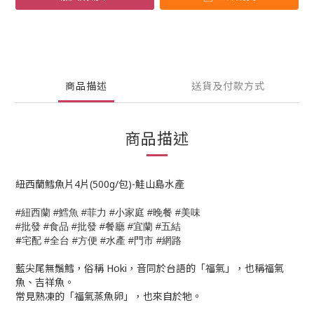
商品描述
送貨及付款方式
商品描述
紐西蘭鱈魚片4片(500g/包)-鮭山島水產
紐西蘭
鱈魚
菲力
小家庭
晚餐
美味
#
#
#
#
#
#
批發
食品
批發
餐廳
宜蘭
五結
#
#
#
#
#
#
#
宅配
全台
方便
水產
門市
網路
#
#
#
#
#
藍尖尾無鬚鱈，俗稱 Hoki，音同於台語的「福氣」，也稱福氣
魚、吉祥魚。
常見熟凍的「福氣蒸魚卵」，也來自於牠。