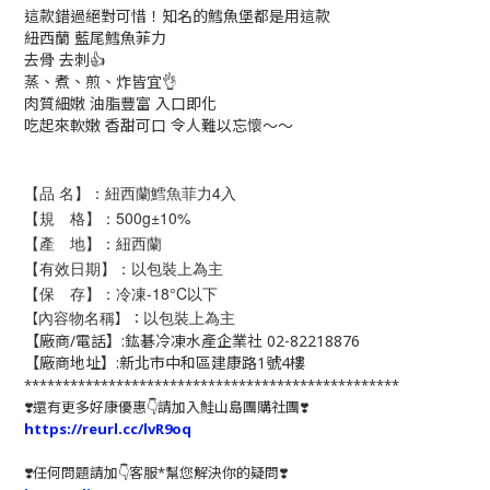
這款錯過絕對可惜！知名的鱈魚堡都是用這款
紐西蘭 藍尾鱈魚菲力
去骨 去刺👍
蒸、煮、煎、炸皆宜👌
肉質細嫩 油脂豐富 入口即化
吃起來軟嫩 香甜可口 令人難以忘懷～～
【品 名】：
紐西蘭鱈魚菲力4入
【規 格】：500g±10%
【產 地】：紐西蘭
【有效日期】：以包裝上為主
【保 存】：冷凍-18°C以下
以包裝上為主
【
】：
內容物名稱
【廠商/電話】:鈜碁冷凍水產企業社 02-82218876
【廠商地址】:新北市中和區建康路1號4樓
*************************************************
❣️還有更多好康優惠👇請加入鮭山島團購社團❣️
https://reurl.cc/lvR9oq
❣️任何問題請加👇客服*幫您解決你的疑問❣️