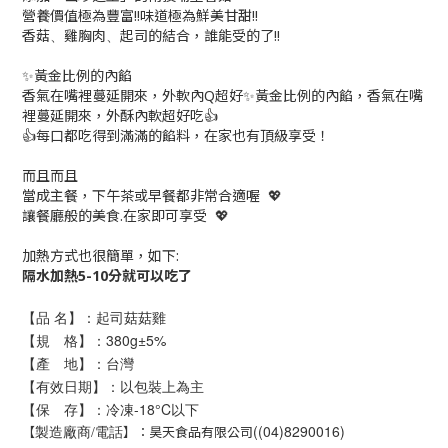
營養價值極為豐富!!味道極為鮮美甘甜!!
香菇
雞胸肉
起司的結合，誰能受的了!!
、
、
✨黃金比例的內餡
香氣在嘴裡蔓延開來，外軟內Q超好✨黃金比例的內餡，香氣在嘴
裡蔓延開來，外酥內軟超好吃👍
👍每口都吃得到滿滿的餡料，在家也有頂級享受！
而且而且
當成主餐，下午茶或早餐都非常合適喔 💖
讓餐廳般的美食.在家即可享受 💖
加熱方式也很簡單，如下:
隔水加熱5-10分就可以吃了
【品 名】：起司菇菇雞
【規 格】：380g±5%
【產 地】：台灣
【有效日期】：以包裝上為主
【保 存】：冷凍-18°C以下
((04)8290016)
【
】：昊天食品有限公司
製造廠商/電話