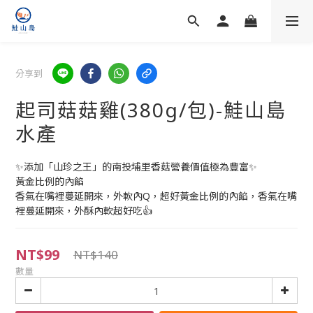
分享到
起司菇菇雞(380g/包)-鮭山島
水產
✨添加「山珍之王」的南投埔里香菇營養價值極為豐富✨
黃金比例的內餡
香氣在嘴裡蔓延開來，外軟內Q，超好黃金比例的內餡，香氣在嘴
裡蔓延開來，外酥內軟超好吃👍
NT$99
NT$140
數量