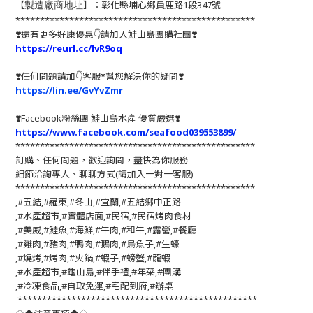
【
】：彰化縣埔心鄉員鹿路1段347號
製造廠商地址
*************************************************
❣️還有更多好康優惠👇請加入鮭山島團購社團❣️
https://reurl.cc/lvR9oq
❣️任何問題請加👇客服*幫您解決你的疑問❣️
https://lin.ee/GvYvZmr
❣️
Facebook粉絲團 鮭山島水產 優質嚴選
❣️
https://www.facebook.com/seafood039553899/
*************************************************
訂購、任何問題，歡迎詢問，盡快為你服務
細節洽詢專人、聊聊方式(請加入一對一客服)
*************************************************
,#五結,#羅東,#冬山,#宜蘭,#五結鄉中正路
,#水產超市,#實體店面,#民宿,#民宿烤肉食材
,#美威,#鮭魚,#海鮮,#牛肉,#和牛,#露營,#餐廳
,#雞肉,#豬肉,#鴨肉,#鵝肉,#烏魚子,#生蠔
,#燒烤,#烤肉,#火鍋,#蝦子,#螃蟹,#龍蝦
,#水產超市,#龜山島,#伴手禮,#年菜,#團購
,#冷凍食品,#自取免運,#宅配到府,#辦桌
*************************************************