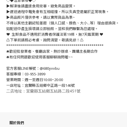
◇◆注意事項◆◇
▶️解凍後請盡速食用完畢，避免商品變質。
▶️運送過程中難免會有互相碰撞，所以失真空是屬於正常現象。
▶️商品照片僅供參考，請以實際貨品為準~
不得以其他主觀認知差距（個人口感、顏色、大小...等）理由退換貨。
如配送中產生損壞請立即拍照，並和我們聯繫為您處理。
❤️ 生鮮食品不適用於消費者保護法第19條，無7天鑑賞期 ❤️
⚠️下單前請務必考慮、詢問清楚，敬請見諒！⚠️
*************************************************
🛎歡迎批發業者、餐廳店家、熱炒辦桌、團購主長期合作
🛎有任何問題歡迎使用客服聊聊詢問喔~~
官方客服LINE帳號：@680yvvbu
客服專線：03-955-3899
營業時間：週一至週日10:00~20:00
一店地址：宜蘭縣五結鄉中正路一段146號
二店地址：宜蘭縣五結鄉五結路二段451號
關於我們