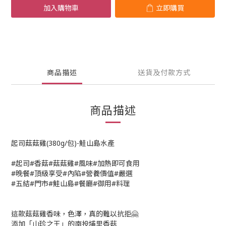
加入購物車
立即購買
商品描述
送貨及付款方式
商品描述
起司菇菇雞(380g/包)-鮭山島水產
#起司#香菇#菇菇雞#風味#加熱即可食用
#晚餐#頂級享受#內陷#營養價值#嚴選
#五結#門市#鮭山島#餐廳#御用#料理
這款菇菇雞香味，色澤，真的難以抗拒🤗
添加「山珍之王」的南投埔里香菇