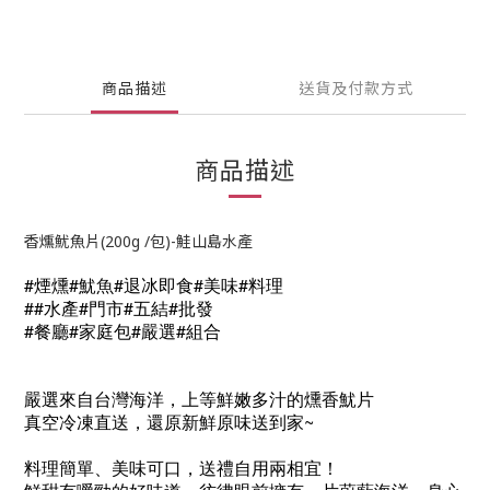
商品描述
送貨及付款方式
商品描述
香燻魷魚片(200g /包)-鮭山島水產
#煙燻#魷魚#退冰即食#美味#料理
##水產#門市#五結#批發
#餐廳#家庭包#嚴選#組合
嚴選來自台灣海洋，上等鮮嫩多汁的燻香魷片
真空冷凍直送，還原新鮮原味送到家~
料理簡單、美味可口，送禮自用兩相宜！