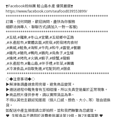
❣️Facebook粉絲團 鮭山島水產 優質嚴選❣️
https://www.facebook.com/seafood039553899/
*************************************************
訂購、任何問題，歡迎詢問，盡快為你服務
細節洽詢專人、聊聊方式(請加入一對一客服)
*************************************************
,#五結,#羅東,#冬山,#宜蘭,#五結鄉中正路
,#水產超市,#實體店面,#民宿,#民宿烤肉食材
,#美威,#鮭魚,#海鮮,#牛肉,#和牛,#露營,#餐廳
,#雞肉,#豬肉,#鴨肉,#鵝肉,#烏魚子,#生蠔
,#燒烤,#烤肉,#火鍋,#蝦子,#螃蟹,#龍蝦
,#水產超市,#龜山島,#伴手禮,#年菜,#團購
,#冷凍食品,#自取免運,#宅配到府,#辦桌
*************************************************
◇◆注意事項◆◇
▶️解凍後請盡速食用完畢，避免商品變質。
▶️運送過程中難免會有互相碰撞，所以失真空是屬於正常現象。
▶️商品照片僅供參考，請以實際貨品為準~
不得以其他主觀認知差距（個人口感、顏色、大小...等）理由退換
貨。
如配送中產生損壞請立即拍照，並和我們聯繫為您處理。
❤️ 生鮮食品不適用於消費者保護法第19條，無7天鑑賞期 ❤️