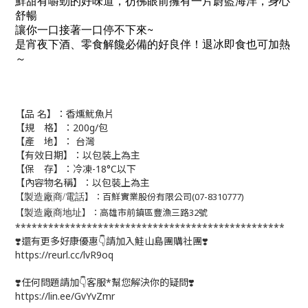
鮮甜有嚼勁的好味道，彷彿眼前擁有一片蔚藍海洋，身心
舒暢
讓你一口接著一口停不下來~
是宵夜下酒、零食解饞必備的好良伴！退冰即食也可加熱
～
【品 名】：
香燻魷魚片
【規 格】：200g/包
【產 地】： 台灣
【有效日期】：以包裝上為主
【保 存】：冷凍-18°C以下
【內容物名稱】：以包裝上為主
【
】：百鮮實業股份有限公司(07-8310777)
製造廠商/電話
【
】：高雄市前鎮區豐漁三路32號
製造廠商地址
*************************************************
❣️還有更多好康優惠👇請加入鮭山島團購社團❣️
https://reurl.cc/lvR9oq
❣️任何問題請加👇客服*幫您解決你的疑問❣️
https://lin.ee/GvYvZmr