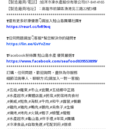
【
】:旭洋冷凍水產股份有限公司07-8414165
製造廠商/電話
【
】：高雄市前鎮區漁港北三路22號3樓
製造廠商地址
*************************************************
❣️還有更多好康優惠👇請加入鮭山島團購社團❣️
https://reurl.cc/lvR9oq
❣️任何問題請加👇客服*幫您解決你的疑問❣️
https://lin.ee/GvYvZmr
❣️
Facebook粉絲團 鮭山島水產 優質嚴選
❣️
https://www.facebook.com/seafood039553899/
*************************************************
訂購、任何問題，歡迎詢問，盡快為你服務
細節洽詢專人、聊聊方式(請加入一對一客服)
*************************************************
,#五結,#羅東,#冬山,#宜蘭,#五結鄉中正路
,#水產超市,#實體店面,#民宿,#民宿烤肉食材
,#美威,#鮭魚,#海鮮,#牛肉,#和牛,#露營,#餐廳
,#雞肉,#豬肉,#鴨肉,#鵝肉,#烏魚子,#生蠔
,#燒烤,#烤肉,#火鍋,#蝦子,#螃蟹,#龍蝦
,#水產超市,#龜山島,#伴手禮,#年菜,#團購
,#冷凍食品,#自取免運,#宅配到府,#辦桌