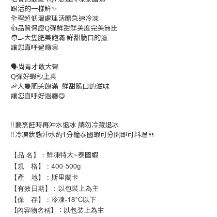
跟活的一樣鮮✨
全程超低溫處理活體急速冷凍
👍品質保證Q彈鮮甜鮮美度完美無比
🧑‍🍳大隻肥美飽滿 鮮甜脆口的滋
讓您直呼過癮🤩
🗣️尚青才敢大聲
Q彈好蝦秒上桌
🦐大隻肥美飽滿 鮮甜脆口的滋味
讓您直呼好過癮😋
‼️要烹飪時再沖水退冰 請勿冷藏退冰
‼️冷凍狀態沖水約1分鐘泰國蝦可分開即可料理🍴
【品 名】：
鮮凍特大~泰國蝦
【規 格】：400-500g
【產 地】：斯里蘭卡
【有效日期】：以包裝上為主
【保 存】：冷凍-18°C以下
以包裝上為主
【
】：
內容物名稱