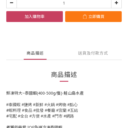
加入購物車
立即購買
商品描述
送貨及付款方式
商品描述
鮮凍特大~泰國蝦(400-500g/隻)-鮭山島水產
泰國蝦
鹽烤
火鍋
烤物
點心
#
#
#新鮮
#
#
#
#
蝦料理
食品
批發
餐廳
宜蘭
五結
#
#
#
#
#
#
宅配
全台
方便
水產
門市
網路
#
#
#
#
#
老饕的最愛 IQF急速冷凍泰國蝦