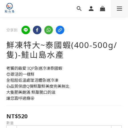
分享到
鮮凍特大~泰國蝦(400-500g/
隻)-鮭山島水產
老饕的最愛 IQF急速冷凍泰國蝦
😍跟活的一樣鮮
全程超低溫處理活體急速冷凍
👍品質保證Q彈鮮甜鮮美度完美無比
大隻肥美飽滿 鮮甜脆口的滋
讓您直呼過癮🤩
NT$520
數量