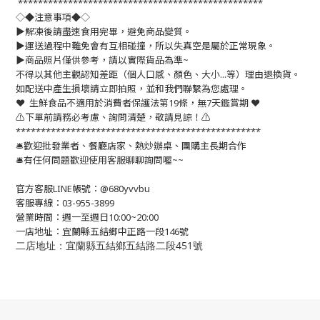
*************************************************
◇◆注意事項◆◇
▶️解凍後請盡速食用完畢，避免商品變質。
▶️運送過程中難免會有互相碰撞，所以失真空是屬於正常現象。
▶️商品照片僅供參考，請以實際貨品為準~
不得以其他主觀認知差距（個人口感、顏色、大小...等）理由退換貨。
如配送中產生損壞請立即拍照，並和我們聯繫為您處理。
❤️ 生鮮食品不適用於消費者保護法第19條，無7天鑑賞期 ❤️
⚠️下單前請務必考慮、詢問清楚，敬請見諒！⚠️
*************************************************
🛎歡迎批發業者、餐廳店家、熱炒辦桌、團購主長期合作
🛎有任何問題歡迎使用客服聊聊詢問喔~~
官方客服LINE帳號：@680yvvbu
客服專線：03-955-3899
營業時間：週一至週日10:00~20:00
一店地址：宜蘭縣五結鄉中正路一段146號
二店地址：宜蘭縣五結鄉五結路二段451號