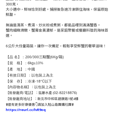
300克，
大小適中，鮮味恰到好處。捕撈後急速冷凍鎖住海味，保留原始
鮮甜。
無論是清蒸、煮湯、炒米粉或煮粥，都能品嚐到滿滿蟹香。
蟹肉細緻滑嫩、蟹膏金黃濃郁，是家庭聚餐或餐廳料理的海味首
選。
6公斤大份量箱裝，讓你一次備足，輕鬆享受鮮蟹的奢華滋味！
【品 名】：
200/300三點蟹(6Kg/箱)
【規 格】：6k
g
±
10%
【產 地】：中國
【有效日期】：以包裝上為主
【保 存】：冷凍-18°C以下
以包裝上為主
【
】：
內容物名稱
02-82218876
【批發
】：鈜碁水產 (
)
廠商/電話
【批發
】：新北市中和區建康路1號4樓
廠商地址
❣️還有更多好康優惠👇請加入鮭山島團購社團❣️
https://reurl.cc/lvR9oq