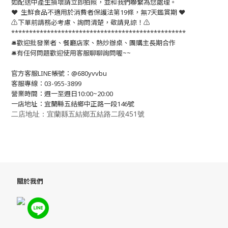
如配送中產生損壞請立即拍照，並和我們聯繫為您處理。
❤️ 生鮮食品不適用於消費者保護法第19條，無7天鑑賞期 ❤️
⚠️下單前請務必考慮、詢問清楚，敬請見諒！⚠️
*************************************************
🛎歡迎批發業者、餐廳店家、熱炒辦桌、團購主長期合作
🛎有任何問題歡迎使用客服聊聊詢問喔~~
官方客服LINE帳號：@680yvvbu
客服專線：03-955-3899
營業時間：週一至週日10:00~20:00
一店地址：宜蘭縣五結鄉中正路一段146號
二店地址：宜蘭縣五結鄉五結路二段451號
關於我們