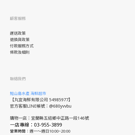
顧客服務
運送政策
退換貨政策
付款服務方式
條款及細則
聯絡我們
鮭山島水產 海鮮超市
【丸宜海鮮有限公司 54985977】
官方客服LINE帳號：@680yvvbu
購物一店：宜蘭縣五結鄉中正路一段146號
一店專線：03-955-3899
營業時間：
週一～週日10:00~20:00