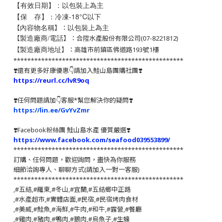
【有效日期】：以包裝上為主
【保 存】：冷凍-18°C以下
以包裝上為主
【
】：
內容物名稱
【
】：合陞水產股份有限公司(07-8221812)
製造廠商/電話
【
】：高雄市前鎮區佛道路193號1樓
製造廠商地址
*************************************************
❣️還有更多好康優惠👇請加入鮭山島團購社團❣️
https://reurl.cc/lvR9oq
❣️任何問題請加👇客服*幫您解決你的疑問❣️
https://lin.ee/GvYvZmr
❣️
Facebook粉絲團 鮭山島水產 優質嚴選
❣️
https://www.facebook.com/seafood039553899/
*************************************************
訂購、任何問題，歡迎詢問，盡快為你服務
細節洽詢專人、聊聊方式(請加入一對一客服)
*************************************************
,#五結,#羅東,#冬山,#宜蘭,#五結鄉中正路
,#水產超市,#實體店面,#民宿,#民宿烤肉食材
,#美威,#鮭魚,#海鮮,#牛肉,#和牛,#露營,#餐廳
,#雞肉,#豬肉,#鴨肉,#鵝肉,#烏魚子,#生蠔