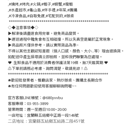
,#燒烤,#烤肉,#火鍋,#蝦子,#螃蟹,#龍蝦
,#水產超市,#龜山島,#伴手禮,#年菜,#團購
,#冷凍食品,#自取免運,#宅配到府,#辦桌
*************************************************
◇◆注意事項◆◇
▶️解凍後請盡速食用完畢，避免商品變質。
▶️運送過程中難免會有互相碰撞，所以失真空是屬於正常現象。
▶️商品照片僅供參考，請以實際貨品為準~
不得以其他主觀認知差距（個人口感、顏色、大小...等）理由退換貨。
如配送中產生損壞請立即拍照，並和我們聯繫為您處理。
❤️ 生鮮食品不適用於消費者保護法第19條，無7天鑑賞期 ❤️
⚠️下單前請務必考慮、詢問清楚，敬請見諒！⚠️
*************************************************
🛎歡迎批發業者、餐廳店家、熱炒辦桌、團購主長期合作
🛎有任何問題歡迎使用客服聊聊詢問喔~~
官方客服LINE帳號：@680yvvbu
客服專線：03-955-3899
營業時間：週一至週日10:00~20:00
一店地址：宜蘭縣五結鄉中正路一段146號
二店地址：宜蘭縣五結鄉五結路二段451號