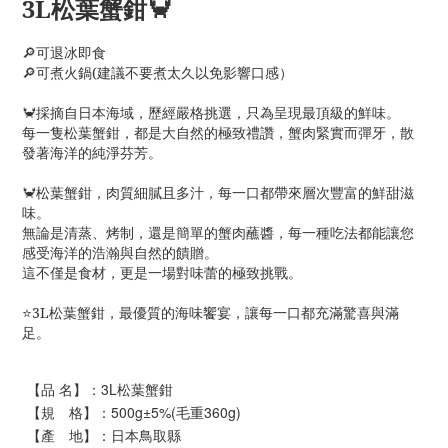
3L松葉蟹鉗🦀
🔎可退冰即食
🔎可煮火鍋(
建議不要煮太久以免影響口感）
🦀
採摘自日本海域，歷經嚴格挑選，只為呈現最頂級的鮮味。
每一隻松葉蟹鉗，都是大自然的極致禮讚，蟹肉緊實而彈牙，散
發著海洋的純淨芬芳。
🦀松葉蟹鉗，肉質細膩且多汁，每一口都帶來層次豐富的鮮甜滋
味。
無論是清蒸、烤制，還是簡單的蟹肉蘸醬，每一種吃法都能讓您
感受海洋的浩瀚與自然的饋贈。
這不僅是食材，更是一場對味蕾的極致挑戰。
⭐️3L松葉蟹鉗，最優質的海味饗宴，讓每一口都充滿驚喜與滿
足。
【品 名】：3L松葉蟹鉗
【規 格】：500g±5%(毛重360g)
【產 地】：日本鳥取縣