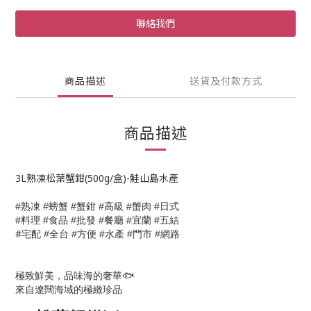
聯絡我們
商品描述
送貨及付款方式
商品描述
3L熟凍松葉蟹鉗(500g/盒)-鮭山島水產
熟凍
螃蟹
蟹鉗
高級
蟹肉
日式
#
#
#
#
#
#
料理
食品
批發
餐廳
宜蘭
五結
#
#
#
#
#
#
#
宅配
全台
方便
水產
門市
網路
#
#
#
#
#
極致鮮美，品味海的奢華🐟
來自遼闊海域的極緻珍品