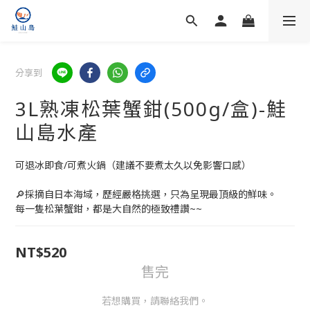
分享到
3L熟凍松葉蟹鉗(500g/盒)-鮭
山島水產
可退冰即食/可煮火鍋（建議不要煮太久以免影響口感）
🔎採摘自日本海域，歷經嚴格挑選，只為呈現最頂級的鮮味。
每一隻松葉蟹鉗，都是大自然的極致禮讚~~
NT$520
售完
若想購買，請聯絡我們。