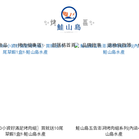
✨烤肉組專區✨
商品
✨烤肉組專區✨
部落格首頁
品牌故事
退換貨政策
80小資好滿足烤肉組〗買就送10尾
鮭山島五告澎湃烤肉組系列(內涵4
草蝦1盒!!-鮭山島水產
山島水產