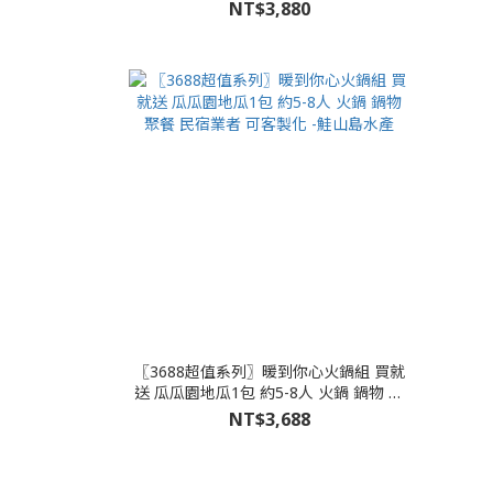
NT$3,880
〖3688超值系列〗暖到你心火鍋組 買就
送 瓜瓜園地瓜1包 約5-8人 火鍋 鍋物 聚
餐 民宿業者 可客製化 -鮭山島水產
NT$3,688