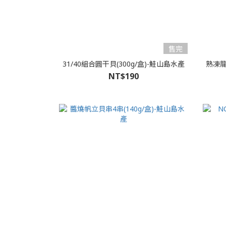
售完
31/40組合圓干貝(300g/盒)-鮭山島水產
熟凍龍蝦
NT$190