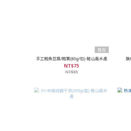
售完
手工鱈魚豆腐/鱈寶(80g/包)-鮭山島水產
旗
NT$75
NT$85