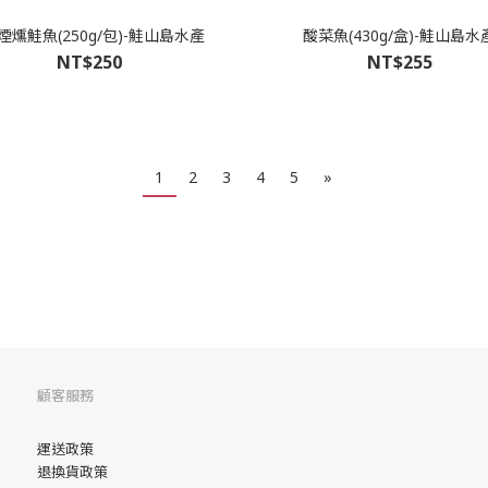
煙燻鮭魚(250g/包)-鮭山島水產
酸菜魚(430g/盒)-鮭山島水
NT$250
NT$255
1
2
3
4
5
»
顧客服務
運送政策
退換貨政策