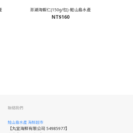
產
澎湖海蝦仁(150g/包)-鮭山島水產
NT$160
聯絡我們
鮭山島水產 海鮮超市
【丸宜海鮮有限公司 54985977】