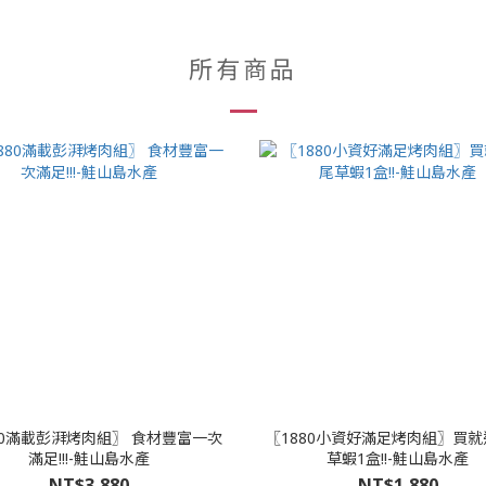
所有商品
80滿載彭湃烤肉組〗 食材豐富一次
〖1880小資好滿足烤肉組〗買就
滿足!!!-鮭山島水產
草蝦1盒!!-鮭山島水產
NT$3,880
NT$1,880