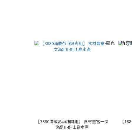
首頁
所有
〖3880滿載彭湃烤肉組〗 食材豐富一次
〖18
滿足!!!-鮭山島水產