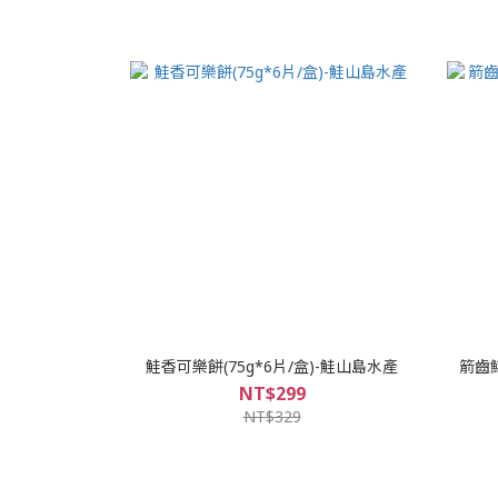
鮭香可樂餅(75g*6片/盒)-鮭山島水產
箭齒鰈
NT$299
NT$329