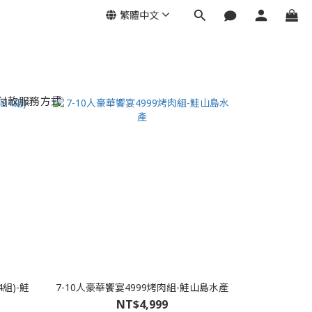
繁體中文
付款服務方式
組)-鮭
7-10人豪華饗宴4999烤肉組-鮭山島水產
NT$4,999