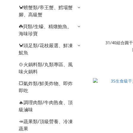
🦀螃蟹類/帝王蟹、鱈場蟹
腳、高級蟹
☘️貝類/生蠔、精燉鮑魚、
海味珍寶
31/40組合圓干
🦀頭足類/花枝嚴選、鮮凍
魷魚
🍲火鍋料類/丸類專區、風
味火鍋料
💥氣炸類/鮮美炸物、即炸
即吃
🔥調理肉類/牛肉熟食、頂
級滷味
🥕蔬果類/頂級營養、冷凍
蔬果