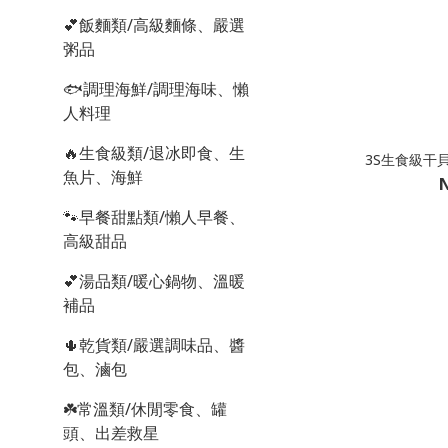
💕飯麵類/高級麵條、嚴選
粥品
🐟調理海鮮/調理海味、懶
人料理
🔥生食級類/退冰即食、生
3S生食級干貝
魚片、海鮮
N
🐾早餐甜點類/懶人早餐、
高級甜品
💕湯品類/暖心鍋物、溫暖
補品
🌵乾貨類/嚴選調味品、醬
包、滷包
☘️常溫類/休閒零食、罐
頭、出差救星