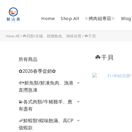
Home
Shop All
✨烤肉組專區✨
Blog
View All
/
☘️貝類/生蠔、精燉鮑魚、海味珍寶
/
☘️干貝
☘️干貝
所有商品
✿2026春季促銷✿
🐟鮮魚類/鮮凍魚肉、漁港
直撈急凍
💫各式肉類/牛豬雞羊、應
有盡有
🦐鮮蝦類\蝦味飽滿、高CP
值蝦款