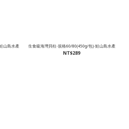
-鮭山島水產
生食級海灣貝柱-規格60/80(450g/包)-鮭山島水產
NT$289