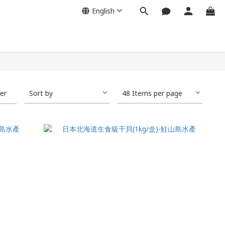
English
ter
Sort by
48 Items per page