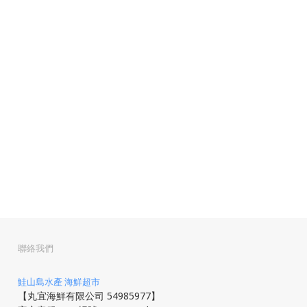
聯絡我們
鮭山島水產 海鮮超市
【丸宜海鮮有限公司 54985977】